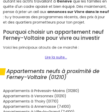
autant les actifs travaillant à
Genève
que les familles en
quête d'un cadre apaisé et bien équipé. Dès maintenant,
pense à jeter un œil aux
annonces sur Vivre dans le neuf
: tu y trouveras des programmes récents, des prix à jour
et des quartiers prometteurs pour ton projet.
Pourquoi choisir un appartement neuf
Ferney-Voltaire pour vivre ou investir
Voici les principaux atouts de ce marché :
Emplacement premium
: à la frontière suisse,
Lire la suite...
proche de l'
aéroport de Genève
et des
organisations internationales. Les mobilités sont
Appartements neufs à proximité de
fluides avec la
ligne de bus F (TPG)
vers Cornavin,
Ferney-Voltaire (01210)
des pistes cyclables et un accès rapide à l'A40.
Demande locative soutenue
: les
frontaliers
, les
collaborateurs d'organisations internationales et du
Appartements à Prévessin-Moëns (01280)
CERN
recherchent des logements récents, bien isolés
Appartements à Versonnex (01210)
et proches de la douane. Résultat : de très bons taux
Appartements à Thoiry (01710)
d'occupation et des reventes dynamiques.
Appartements à Annemasse (74100)
Qualité de vie
: commerces, marché, associations,
Appartements à Ville-la-Grand (74100)