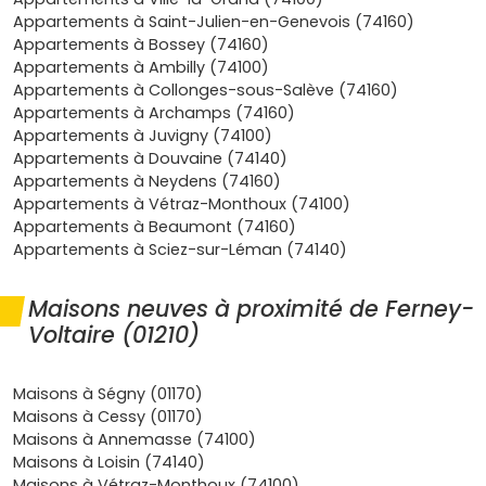
château de Voltaire
et parcs, le tout avec la nature
Appartements à Saint-Julien-en-Genevois (74160)
et le Léman à proximité. Les familles apprécient le
Appartements à Bossey (74160)
lycée international de Ferney-Voltaire
et les
Appartements à Ambilly (74100)
crèches/écoles bien réparties.
Appartements à Collonges-sous-Salève (74160)
Confort et performances
: en
RE 2020
, l'
isolation
et
Appartements à Archamps (74160)
les
consommations
sont maîtrisées, les charges
Appartements à Juvigny (74100)
communes optimisées et tu profites des
garanties
Appartements à Douvaine (74140)
constructeur
(parfait achèvement, biennale,
Appartements à Neydens (74160)
décennale).
Appartements à Vétraz-Monthoux (74100)
Frais réduits
: en neuf, les
frais de notaire
sont
Appartements à Beaumont (74160)
souvent autour de
2 à 3 %
, et certains programmes
Appartements à Sciez-sur-Léman (74140)
bénéficient d'optimisations (stationnement compris,
équipements basse conso) qui améliorent la
Maisons neuves à proximité de Ferney-
rentabilité nette.
Voltaire (01210)
Si tu veux voir ce qui est actuellement en
commercialisation, pense à consulter les
programmes
neufs sur Vivre dans le neuf
: c'est un bon repère pour
Maisons à Ségny (01170)
comparer les surfaces, prestations et tarifs quartier par
Maisons à Cessy (01170)
quartier.
Maisons à Annemasse (74100)
Maisons à Loisin (74140)
Quels types d'appartements neufs à
Maisons à Vétraz-Monthoux (74100)