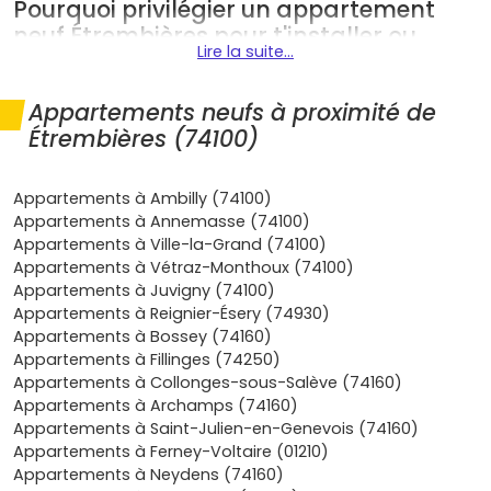
Pourquoi privilégier un appartement
neuf Étrembières pour t'installer ou
Lire la suite...
investir
Plusieurs atouts font d'Étrembières une destination de
Appartements neufs à proximité de
choix pour ton projet immobilier :
Étrembières (74100)
Localisation stratégique transfrontalière
:
Étrembières est collée à
Genève
(passage de
Appartements à Ambilly (74100)
Veyrier
), à deux pas d'
Annemasse
et reliée au
Appartements à Annemasse (74100)
réseau
Léman Express
via la gare voisine. Idéal si tu
Appartements à Ville-la-Grand (74100)
travailles en Suisse ou si tu vises une clientèle de
Appartements à Vétraz-Monthoux (74100)
frontaliers.
Appartements à Juvigny (74100)
Cadre de vie premium
: nature immédiate avec le
Appartements à Reignier-Ésery (74930)
Salève
, berges de l'
Arve
, commerces et services
Appartements à Bossey (74160)
d'Annemasse tout proches. Parfait pour conjuguer air
Appartements à Fillinges (74250)
pur et confort urbain.
Appartements à Collonges-sous-Salève (74160)
Programmes RE 2020
: un logement neuf signifie
Appartements à Archamps (74160)
meilleures
performances énergétiques
, isolation
Appartements à Saint-Julien-en-Genevois (74160)
acoustique soignée, planchers chauffants ou
Appartements à Ferney-Voltaire (01210)
pompes à chaleur selon les projets, et
frais de
Appartements à Neydens (74160)
notaire réduits (2–3 %)
.