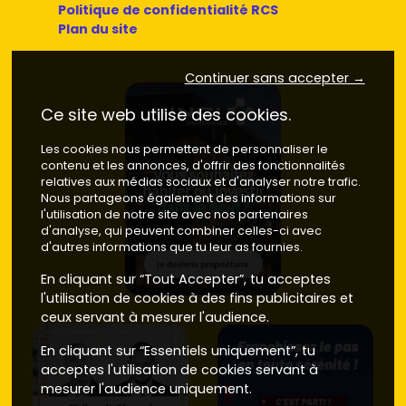
Politique de confidentialité RCS
Pas de l'Échelle
(douane de Veyrier, téléphérique du
Plan du site
Salève) : quartier très prisé pour sa connexion
immédiate à
Genève
et la vie nature. Prix du
neuf
Continuer sans accepter →
souvent compris entre
6 500 et 8 000 €/m²
selon
étage, vue et prestations.
Ce site web utilise des cookies.
Pont d'Étrembières
et berges de l'
Arve
: atouts
paysagers, accès rapide aux axes. On observe
Les cookies nous permettent de personnaliser le
fréquemment des prix du
neuf
autour de
6 000 à 7
contenu et les annonces, d'offrir des fonctionnalités
200 €/m²
.
relatives aux médias sociaux et d'analyser notre trafic.
Limite Annemasse / Ambilly
: pratique pour rejoindre
Nous partageons également des informations sur
la
gare d'Annemasse
(Léman Express) et les pôles
l'utilisation de notre site avec nos partenaires
commerciaux. Le
d'analyse, qui peuvent combiner celles-ci avec
neuf
se positionne souvent entre
6
d'autres informations que tu leur as fournies.
200 et 7 500 €/m²
, porté par la tension frontalière.
En cliquant sur “Tout Accepter”, tu acceptes
Si tu élargis le périmètre à
Annemasse
,
Ambilly
ou
l'utilisation de cookies à des fins publicitaires et
Monnetier-Mornex
, tu peux repérer des alternatives
ceux servant à mesurer l'audience.
proches, avec parfois un meilleur rapport surface/prix.
Mais l'adresse
Étrembières
reste un atout fort pour
En cliquant sur “Essentiels uniquement”, tu
séduire les frontaliers et faciliter les trajets quotidiens.
acceptes l'utilisation de cookies servant à
mesurer l'audience uniquement.
Appartement neuf Étrembières vs