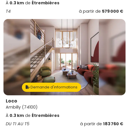
À
0.3 km
de
Étrembières
T4
à partir de
579 000 €
Demande d'informations
Loco
Ambilly (74100)
À
0.3 km
de
Étrembières
DU T1 AU T5
à partir de
183 760 €