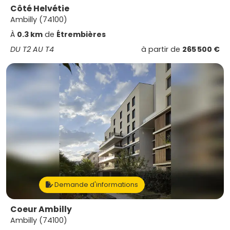
Côté Helvétie
Ambilly (74100)
À
0.3 km
de
Étrembières
DU T2 AU T4
à partir de
265 500 €
Demande d'informations
Coeur Ambilly
Ambilly (74100)