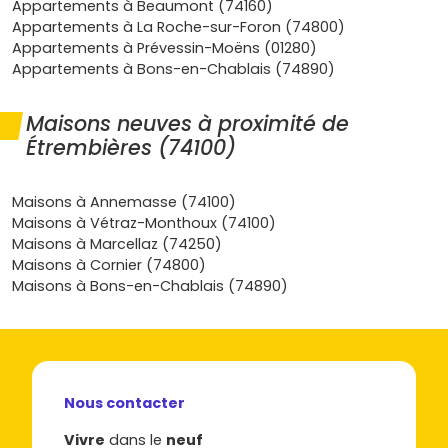
Appartements à Beaumont (74160)
Demande locative soutenue
: les
frontaliers
et
Appartements à La Roche-sur-Foron (74800)
actifs genevois cherchent des biens bien placés,
Appartements à Prévessin-Moëns (01280)
modernes et économes en énergie. Étrembières
Appartements à Bons-en-Chablais (74890)
coche toutes les cases pour viser une occupation
élevée.
Maisons neuves à proximité de
Accès aux dispositifs
(selon ton profil et le
Étrembières (74100)
programme) :
Pinel+
pour l'investissement si le projet
répond aux critères, et
PTZ
pour ta résidence
principale en zone tendue.
Maisons à Annemasse (74100)
Les types d'appartements neufs
Maisons à Vétraz-Monthoux (74100)
Maisons à Marcellaz (74250)
disponibles à Étrembières
Maisons à Cornier (74800)
Maisons à Bons-en-Chablais (74890)
Le marché de l'
appartement neuf Étrembières
s'adapte
à des profils variés :
Studios et T2
: formats idéaux pour primo-
accédants, frontaliers seuls ou investisseurs. Très
recherchés près des axes menant à
Veyrier
et
Nous contacter
Annemasse
pour faciliter les trajets vers Genève.
T3 et T4 familiaux
: agencements optimisés, belles
Vivre
dans le
neuf