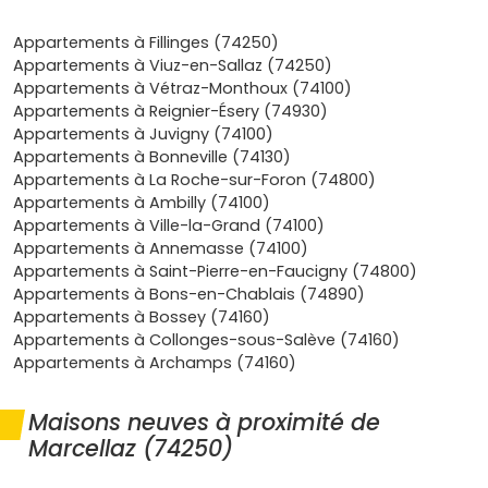
actifs frontaliers. Résultat : une demande soutenue pour
les maisons, donc un bon potentiel de
valorisation
et de
Appartements à Fillinges (74250)
revente
.
Appartements à Viuz-en-Sallaz (74250)
Appartements à Vétraz-Monthoux (74100)
Confort et économies d'énergie
: les programmes
Appartements à Reignier-Ésery (74930)
récents respectent la
RE 2020
(isolation renforcée,
Appartements à Juvigny (74100)
pompe à chaleur
, gestion des apports solaires). Tu
Appartements à Bonneville (74130)
maîtrises tes charges et tu gagnes en confort
Appartements à La Roche-sur-Foron (74800)
acoustique et thermique.
Appartements à Ambilly (74100)
Achat serein
: en
VEFA
, tu bénéficies de
frais de notaire
Appartements à Ville-la-Grand (74100)
réduits
autour de
2 à 3 %
et de garanties (parfait
Appartements à Annemasse (74100)
achèvement, décennale). Pas de gros travaux à prévoir,
Appartements à Saint-Pierre-en-Faucigny (74800)
tu emménages l'esprit léger.
Appartements à Bons-en-Chablais (74890)
Appartements à Bossey (74160)
Quels types de maison neuve tu peux
Appartements à Collonges-sous-Salève (74160)
trouver à Marcellaz
Appartements à Archamps (74160)
Maisons mitoyennes en lotissement
: parfaites pour un
Maisons neuves à proximité de
premier achat ou une jeune famille. Elles optimisent les
Marcellaz (74250)
surfaces (séjour traversant, 3-4 chambres, jardin privatif)
à un budget contenu. Compte en général entre
5 200 et 6