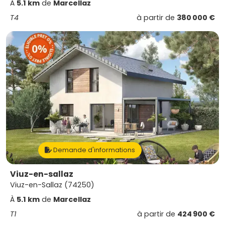
À
5.1 km
de
Marcellaz
T4
à partir de
380 000 €
Demande d'informations
Viuz-en-sallaz
Viuz-en-Sallaz (74250)
À
5.1 km
de
Marcellaz
T1
à partir de
424 900 €