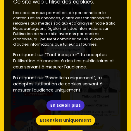
Ce site web utilise des cookies.
proximité) : si tu cherches une alternative tout en gardant
un mode de vie périurbain, tu peux viser des opérations
Les cookies nous permettent de personnaliser le
neuves un peu plus denses, avec des prix pouvant
contenu et les annonces, d'offrir des fonctionnalités
grimper à
6 800 €/m²
sur les emplacements très
relatives aux médias sociaux et d'analyser notre trafic.
demandés.
Nous partageons également des informations sur
l'utilisation de notre site avec nos partenaires
Astuce : repère les parcelles au calme avec
double
d'analyse, qui peuvent combiner celles-ci avec
d'autres informations que tu leur as fournies.
orientation
et vérifie les
temps de trajet
réels vers ta
gare/ton travail. Et passe sur
Vivre dans le neuf
pour
En cliquant sur “Tout Accepter”, tu acceptes
suivre les ouvertures de commercialisation — les
l'utilisation de cookies à des fins publicitaires et
meilleures maisons partent vite.
ceux servant à mesurer l'audience.
Neuf ou ancien à Marcellaz : le
En cliquant sur “Essentiels uniquement”, tu
comparatif
acceptes l'utilisation de cookies servant à
mesurer l'audience uniquement.
Prix d'achat
Maison neuve à Marcellaz
: en 2025, la plupart des
En savoir plus
maisons neuves se négocient entre
5 200 et 6 800 €/m²
.
Exemple concret : une T5 de 110 m² avec jardin se situe
Essentiels uniquement
souvent autour de
620 000 à 720 000 €
. Avantage net :
frais de notaire réduits
à
2–3 %
, aucune rénovation