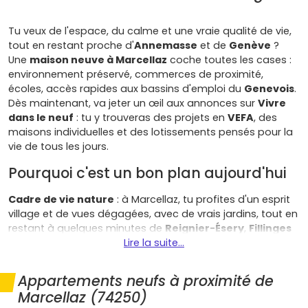
Tu veux de l'espace, du calme et une vraie qualité de vie,
tout en restant proche d'
Annemasse
et de
Genève
?
Une
maison neuve à Marcellaz
coche toutes les cases :
environnement préservé, commerces de proximité,
écoles, accès rapides aux bassins d'emploi du
Genevois
.
Dès maintenant, va jeter un œil aux annonces sur
Vivre
dans le neuf
: tu y trouveras des projets en
VEFA
, des
maisons individuelles et des lotissements pensés pour la
vie de tous les jours.
Pourquoi c'est un bon plan aujourd'hui
Cadre de vie nature
: à Marcellaz, tu profites d'un esprit
village et de vues dégagées, avec de vrais jardins, tout en
restant à quelques minutes de
Reignier-Ésery
,
Fillinges
ou
La Roche-sur-Foron
Lire la suite...
. Idéal si tu veux élever les enfants
au vert sans t'isoler.
Appartements neufs à proximité de
Attractivité transfrontalière
: la proximité du
Léman
Marcellaz (74250)
Express
à Reignier et des axes vers
Genève
attire les