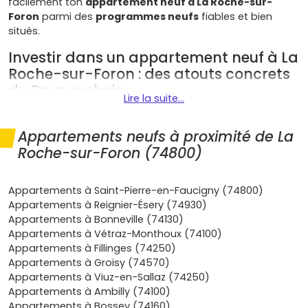
facilement ton
appartement neuf à La Roche-sur-
Foron
parmi des
programmes neufs
fiables et bien
situés.
Investir dans un appartement neuf à La
Roche-sur-Foron : des atouts concrets
du Pays rochois
Lire la suite...
Voici les points forts qui font la différence :
Appartements neufs à proximité de La
Localisation stratégique
: au cœur de la
vallée de
Roche-sur-Foron (74800)
l'Arve
, à mi-chemin d'
Annecy
et de
Genève
, avec
l'
A40
à proximité et le
Léman Express
qui dessert la
gare de
La Roche-sur-Foron
. Parfait si tu travailles
Appartements à Saint-Pierre-en-Faucigny (74800)
côté suisse ou dans le bassin annécien.
Appartements à Reignier-Ésery (74930)
Demande locative soutenue
: salariés du
Grand
Appartements à Bonneville (74130)
Genève
, actifs de l'industrie locale et familles aiment
Appartements à Vétraz-Monthoux (74100)
le secteur. Résultat : une bonne profondeur de
Appartements à Fillinges (74250)
marché pour la
location
comme pour la
revente
.
Appartements à Groisy (74570)
Cadre de vie
: centre médiéval vivant, commerces,
Appartements à Viuz-en-Sallaz (74250)
écoles, montagne à deux pas (Salève, Aravis, Plateau
Appartements à Ambilly (74100)
des Glières). C'est un quotidien simple et agréable.
Appartements à Bossey (74160)