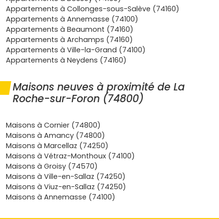
Confort et performances
: des logements
RE 2020
,
Appartements à Collonges-sous-Salève (74160)
bien isolés, avec
faibles charges
et prestations
Appartements à Annemasse (74100)
modernes (ascenseur, stationnement, espaces
Appartements à Beaumont (74160)
extérieurs).
Appartements à Archamps (74160)
Financement optimisé
:
frais de notaire réduits
Appartements à Ville-la-Grand (74100)
autour de
2 à 3 %
dans le neuf et possibilités de
prêt
Appartements à Neydens (74160)
à taux zéro (PTZ)
sous conditions.
Quels types d'appartements neufs à La
Maisons neuves à proximité de La
Roche-sur-Foron ? du studio au T4
Roche-sur-Foron (74800)
familial
Maisons à Cornier (74800)
Les
programmes neufs
rochois couvrent tous les
Maisons à Amancy (74800)
besoins. Tu peux viser :
Maisons à Marcellaz (74250)
Maisons à Vétraz-Monthoux (74100)
Studios et T2
près de la
gare
ou du
centre-ville
:
Maisons à Groisy (74570)
top pour un premier achat, une résidence secondaire
Maisons à Ville-en-Sallaz (74250)
ou un investissement locatif simple à gérer.
Maisons à Viuz-en-Sallaz (74250)
Emplacements pratiques, bonne
accessibilité
et
Maisons à Annemasse (74100)
forte demande de jeunes actifs transfrontaliers.
T3 et T4
pour la vie de famille : plans malins, belles
surfaces de séjour,
balcon
,
terrasse
ou jardin, places