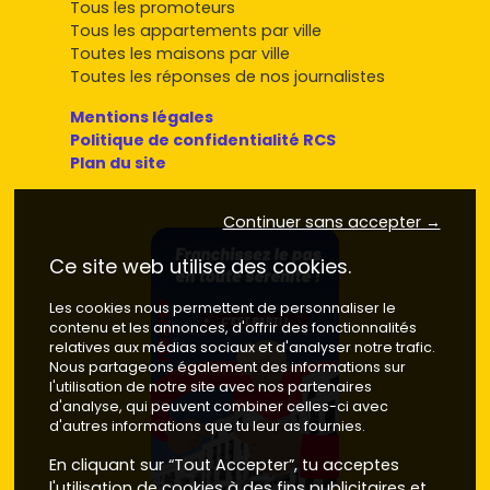
rendements locatifs sur les petites surfaces.
Tous les promoteurs
•
Prix moyen neuf
: autour de
5 600 à 6 700 €/m²
.
Tous les appartements par ville
Périphérie rochoise verdoyante
(côtés résidentiels
Toutes les maisons par ville
au calme, accès rapide à l'A40) : parfait pour les
Toutes les réponses de nos journalistes
T3/T4 avec extérieurs.
Mentions légales
•
Prix moyen neuf
: environ
5 200 à 6 200 €/m²
.
Politique de confidentialité RCS
Communes voisines
pour élargir ta recherche :
Plan du site
•
Reignier-Ésery
(golf, accès Genève) :
5 800 à 7
200 €/m²
en neuf selon prestations.
•
Etaux
,
Saint-Sixt
,
Arenthon
: bonnes alternatives
Continuer sans accepter →
familiales entre
4 800 et 5 800 €/m²
en neuf.
Ce site web utilise des cookies.
Astuce : compare les
promoteurs
sur les finitions
(menuiseries, placards, carrelages), la
gestion des
Les cookies nous permettent de personnaliser le
stationnements
et la
performance énergétique
. Ça
contenu et les annonces, d'offrir des fonctionnalités
joue sur le confort et la revente.
relatives aux médias sociaux et d'analyser notre trafic.
Nous partageons également des informations sur
Neuf ou ancien à La Roche-sur-Foron :
l'utilisation de notre site avec nos partenaires
d'analyse, qui peuvent combiner celles-ci avec
ce qu'il faut comparer avant d'acheter
d'autres informations que tu leur as fournies.
Voici les éléments clés pour faire ton choix :
En cliquant sur “Tout Accepter”, tu acceptes
l'utilisation de cookies à des fins publicitaires et