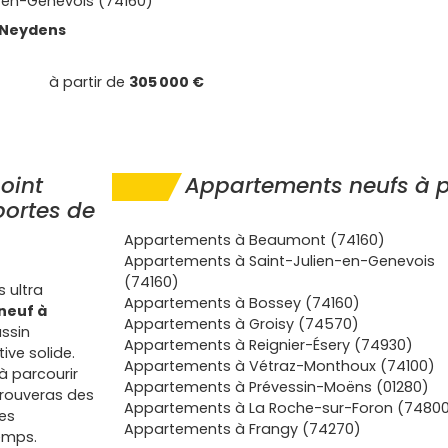
-en-Genevois (74160)
Neydens
à partir de
305 000 €
oint
Appartements neufs à p
 portes de
Appartements à Beaumont (74160)
Appartements à Saint-Julien-en-Genevois
(74160)
 ultra
Appartements à Bossey (74160)
neuf à
Appartements à Groisy (74570)
assin
Appartements à Reignier-Ésery (74930)
ive solide.
Appartements à Vétraz-Monthoux (74100)
à parcourir
Appartements à Prévessin-Moëns (01280)
trouveras des
Appartements à La Roche-sur-Foron (7480
es
Appartements à Frangy (74270)
temps.