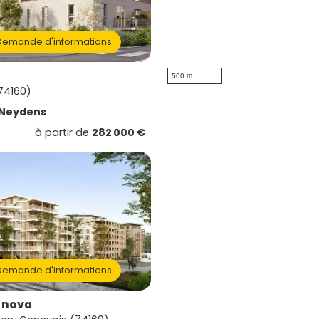
emande d'informations
500 m
74160)
Neydens
à partir de
282 000 €
emande d'informations
- nova