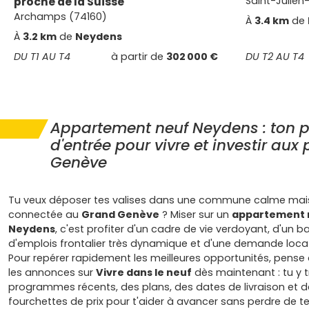
proche de la Suisse
Saint-Julien
Archamps (74160)
À
3.4 km
de
À
3.2 km
de
Neydens
DU T1 AU T4
à partir de
302 000 €
DU T2 AU T4
Appartement neuf Neydens : ton p
d'entrée pour vivre et investir aux
Genève
Tu veux déposer tes valises dans une commune calme mais
connectée au
Grand Genève
? Miser sur un
appartement 
Neydens
, c'est profiter d'un cadre de vie verdoyant, d'un b
d'emplois frontalier très dynamique et d'une demande locat
Pour repérer rapidement les meilleures opportunités, pense 
les annonces sur
Vivre dans le neuf
dès maintenant : tu y 
programmes récents, des plans, des dates de livraison et d
fourchettes de prix pour t'aider à avancer sans perdre de 