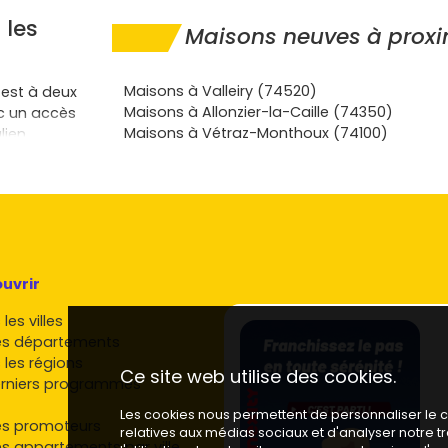
 les
Maisons neuves à proxi
Maisons à Valleiry (74520)
est à deux
Maisons à Allonzier-la-Caille (74350)
c un accès
Maisons à Vétraz-Monthoux (74100)
lien,
e clientèle
 loisirs au
 d'un
des.
s frontaliers
,
Saint-Julien
uvrir
catif
, c'est
les villes
es départements
ogrammes
 les régions
nces de
Ce site web utilise des cookies.
rniers programmes
ut niveau de
n bien à la
Les cookies nous permettent de personnaliser le co
es promoteurs
relatives aux médias sociaux et d'analyser notre 
es appartements par ville