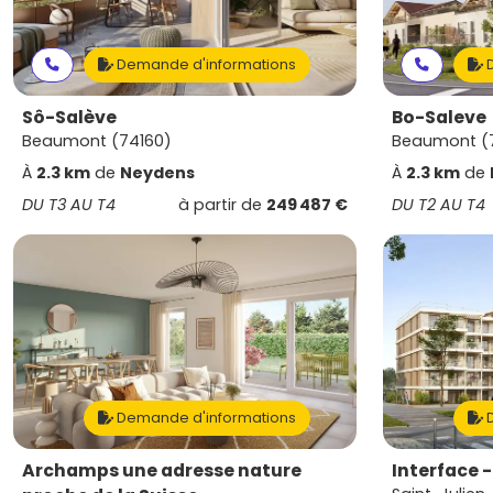
Demande d'informations
D
Sô-Salève
Bo-Saleve
Beaumont (74160)
Beaumont (
À
2.3 km
de
Neydens
À
2.3 km
de
DU T3 AU T4
à partir de
249 487 €
DU T2 AU T4
Demande d'informations
D
Archamps une adresse nature
Interface 