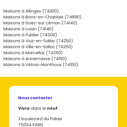
investissement raisonné dans un environnement nature.
Envie de comparer les quartiers, les surfaces, les niveaux
Maisons à Allinges (74200)
de prestations ou les délais de livraison pour affiner ton
Maisons à Bons-en-Chablais (74890)
projet? Découvre dès maintenant les programmes
Maisons à Sciez-sur-Léman (74140)
disponibles sur Vivre dans le neuf et échange avec nous
Maisons à Loisin (74140)
pour définir le budget, vérifier tes aides et programmer
Maisons à Publier (74500)
tes visites de terrains: on t’aide à passer de l’idée à la
Maisons à Viuz-en-Sallaz (74250)
remise des clés, en toute sérénité.
Maisons à Ville-en-Sallaz (74250)
Maisons à Marcellaz (74250)
Maisons à Annemasse (74100)
Maisons à Vétraz-Monthoux (74100)
Nous contacter
Vivre
dans le
neuf
3 boulevard du Palais
75004 PARIS