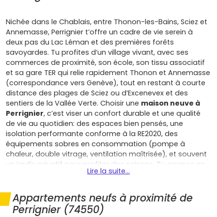
Nichée dans le Chablais, entre Thonon-les-Bains, Sciez et
Annemasse, Perrignier t’offre un cadre de vie serein à
deux pas du Lac Léman et des premières forêts
savoyardes. Tu profites d’un village vivant, avec ses
commerces de proximité, son école, son tissu associatif
et sa gare TER qui relie rapidement Thonon et Annemasse
(correspondance vers Genève), tout en restant à courte
distance des plages de Sciez ou d’Excenevex et des
sentiers de la Vallée Verte. Choisir une
maison neuve à
Perrignier
, c’est viser un confort durable et une qualité
de vie au quotidien: des espaces bien pensés, une
isolation performante conforme à la RE2020, des
équipements sobres en consommation (pompe à
chaleur, double vitrage, ventilation maîtrisée), et souvent
un jardin privatif pour profiter des saisons. Tu gagnes en
Lire la suite...
tranquillité d’esprit grâce aux garanties légales du neuf
(parfait achèvement, biennale et décennale) et à des
frais de notaire réduits par rapport à l’ancien, ce qui
Appartements neufs à proximité de
allège ton budget d’acquisition. Si tu es primo-accédant,
Perrignier (74550)
le Prêt à Taux Zéro peut compléter ton financement sous