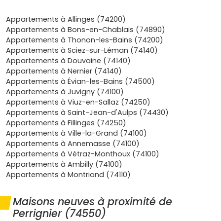
conditions, et une exonération temporaire de taxe
foncière peut exister selon la décision de la commune: de
Appartements à Allinges (74200)
quoi préserver ta trésorerie au démarrage. Au quotidien,
Appartements à Bons-en-Chablais (74890)
la localisation est un vrai atout: accès routiers fluides vers
Appartements à Thonon-les-Bains (74200)
Annemasse et Thonon, lignes ferroviaires pour tes
Appartements à Sciez-sur-Léman (74140)
déplacements, écoles et services à proximité, offres
Appartements à Douvaine (74140)
sportives et culturelles variées, sans oublier les stations
Appartements à Nernier (74140)
familiales d’Hirmentaz–Les Habères ou les Portes du Soleil
Appartements à Évian-les-Bains (74500)
à moins d’une heure pour l’hiver. Pour habiter, tu apprécies
Appartements à Juvigny (74100)
la luminosité, les rangements optimisés, l’absence de
Appartements à Viuz-en-Sallaz (74250)
travaux, la maîtrise des charges et le confort acoustique
Appartements à Saint-Jean-d'Aulps (74430)
et thermique d’une construction neuve. Pour investir, tu
Appartements à Fillinges (74250)
mises sur un secteur dynamique porté par l’attractivité
Appartements à Ville-la-Grand (74100)
lémanique et la proximité de Genève, avec une demande
Appartements à Annemasse (74100)
locative soutenue de ménages à la recherche de
Appartements à Vétraz-Monthoux (74100)
maisons récentes, économes et faciles à vivre. Une
Appartements à Ambilly (74100)
maison neuve à Perrignier
, c’est aussi la possibilité
Appartements à Montriond (74110)
d’anticiper tes coûts sur le long terme: moins d’entretien,
performances énergétiques qui limitent les factures et
Maisons neuves à proximité de
pérennité de la valeur patrimoniale sur un marché tendu.
Perrignier (74550)
En clair, tu conjugues douceur de vie, mobilité maline et