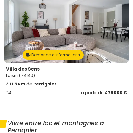
Demande d'informations
Villa des Sens
Loisin (74140)
À
11.5 km
de
Perrignier
T4
à partir de
475 000 €
Vivre entre lac et montagnes à
Perrignier