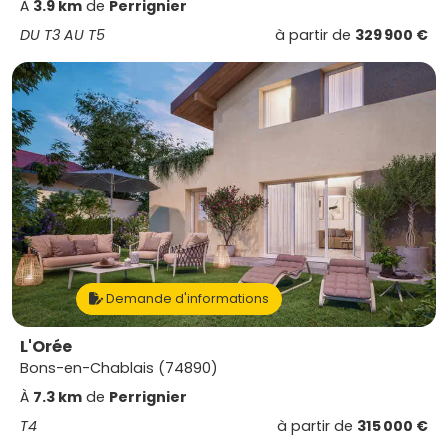
À
3.9 km
de
Perrignier
DU T3 AU T5
à partir de
329 900 €
Demande d'informations
L'Orée
Bons-en-Chablais (74890)
À
7.3 km
de
Perrignier
T4
à partir de
315 000 €