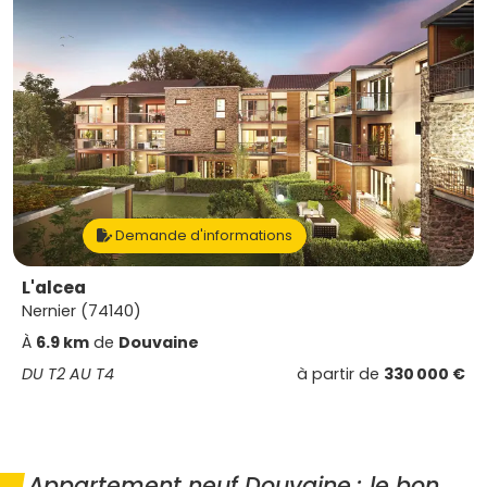
Demande d'informations
L'alcea
Nernier (74140)
À
6.9 km
de
Douvaine
DU T2 AU T4
à partir de
330 000 €
Appartement neuf Douvaine : le bon