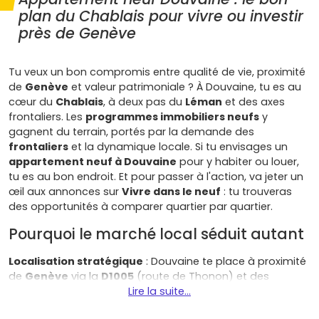
plan du Chablais pour vivre ou investir
près de Genève
Tu veux un bon compromis entre qualité de vie, proximité
de
Genève
et valeur patrimoniale ? À Douvaine, tu es au
cœur du
Chablais
, à deux pas du
Léman
et des axes
frontaliers. Les
programmes immobiliers neufs
y
gagnent du terrain, portés par la demande des
frontaliers
et la dynamique locale. Si tu envisages un
appartement neuf à Douvaine
pour y habiter ou louer,
tu es au bon endroit. Et pour passer à l'action, va jeter un
œil aux annonces sur
Vivre dans le neuf
: tu trouveras
des opportunités à comparer quartier par quartier.
Pourquoi le marché local séduit autant
Localisation stratégique
: Douvaine te place à proximité
de
Genève
via la
D1005
(route de Thonon) et des
douanes de
Veigy-Foncenex
Lire la suite...
et
Chens-sur-Léman
.
Accès facilité au
Léman Express
(gares de
Bons-en-