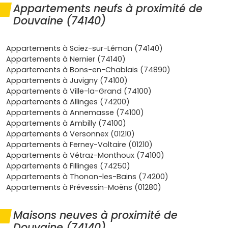
Chablais
et
Annemasse
) pour les déplacements
Appartements neufs à proximité de
quotidiens.
Douvaine (74140)
Demande locative solide
: le flux des
frontaliers
et des
actifs du bassin genevois dope les
taux d'occupation
,
Appartements à Sciez-sur-Léman (74140)
surtout sur les
T1/T2
proches des services et des arrêts
Appartements à Nernier (74140)
de bus transfrontaliers.
Appartements à Bons-en-Chablais (74890)
Appartements à Juvigny (74100)
Confort et performances
: un
logement neuf RE 2020
Appartements à Ville-la-Grand (74100)
t'assure isolation, confort acoustique et charges
Appartements à Allinges (74200)
maîtrisées, idéal pour un achat serein ou un
Appartements à Annemasse (74100)
investissement locatif
sans travaux.
Appartements à Ambilly (74100)
Fiscalité et frais
: le neuf bénéficie de
frais de notaire
Appartements à Versonnex (01210)
réduits
à
2 à 3 %
. Pour l'achat en résidence principale, le
Appartements à Ferney-Voltaire (01210)
PTZ 2024-2027
peut compléter ton financement si tu es
Appartements à Vétraz-Monthoux (74100)
éligible.
Appartements à Fillinges (74250)
Appartements à Thonon-les-Bains (74200)
Tendances du marché
: les
promoteurs
livrent des
Appartements à Prévessin-Moëns (01280)
résidences à taille humaine avec
espaces extérieurs
(balcons, terrasses, jardins), très recherchés dans le
Maisons neuves à proximité de
secteur lémanique.
Douvaine (74140)