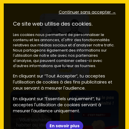
Massongy et villages voisins
: ambiance résidentielle,
Continuer sans accepter →
bon compromis surface/prix.
Prix moyen neuf : 5 000 à 6
200 €/m²
.
Ce site web utilise des cookies.
Ces
ordres de grandeur
correspondent aux niveaux
Les cookies nous permettent de personnaliser le
observés début
2026
et peuvent évoluer selon la rareté
contenu et les annonces, d'offrir des fonctionnalités
des lots, la qualité des prestations et la vue.
relatives aux médias sociaux et d'analyser notre trafic.
Nous partageons également des informations sur
Neuf ou ancien à Douvaine : ce qui
l'utilisation de notre site avec nos partenaires
change vraiment pour ton budget
d'analyse, qui peuvent combiner celles-ci avec
d'autres informations que tu leur as fournies.
Prix d'achat
En cliquant sur “Tout Accepter”, tu acceptes
Neuf
: sur Douvaine et le proche bassin lémanique,
l'utilisation de cookies à des fins publicitaires et
compte en moyenne
5 300 à 7 200 €/m²
pour un
ceux servant à mesurer l'audience.
appartement standard, avec des pointes à
7 500 à 8 500
En cliquant sur “Essentiels uniquement”, tu
€/m²
sur des biens
haut de gamme
(étages élevés,
acceptes l'utilisation de cookies servant à
grandes terrasses, vue).
Frais de notaire : 2 à 3 %
environ.
mesurer l'audience uniquement.
Ancien
: le parc existant tourne généralement autour de
4 100 à 5 600 €/m²
selon l'état, l'adresse et le
En savoir plus
stationnement.
Frais de notaire : 7 à 8 %
.