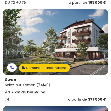
DU T2 AU T5
à partir de
169 000 €
Demande d'informations
Swan
Sciez-sur-Léman (74140)
À
2.7 km
de
Douvaine
T4
à partir de
377 500 €