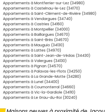
restant connecté à Montpellier grâce au
tramway ligne 2
Appartements à Montferrier-sur-Lez (34980)
et à des axes rapides qui te rapprochent des grands
Appartements à Castelnau-le-Lez (34170)
pôles d’emploi. Résultat : tu gagnes en qualité de vie et tu
Appartements à Saint-Clément-de-Rivière (34980)
protèges mieux ton pouvoir d’achat grâce à un logement
Appartements à Vendargues (34740)
économe, bien isolé et bien placé. Choisir un
Appartements à Castries (34160)
appartement neuf à Jacou, c’est aussi investir dans un
Appartements à Montpellier (34000)
cadre qui séduit locataires et acheteurs à long terme,
Appartements à Baillargues (34670)
pratique si un jour tu veux revendre ou louer. Et si tu as
Appartements à Saint-Brès (34670)
peur de te lancer, rappelle-toi que les
programmes
Appartements à Mauguio (34130)
neufs à Jacou
sont pensés pour les primo-accédants :
Appartements à Lattes (34970)
plans optimisés, espaces extérieurs, parkings,
Appartements à Saint-Jean-de-Védas (34430)
équipements modernes et, souvent, accompagnement
Appartements à Valergues (34130)
pour monter ton dossier de financement. Sur Vivre dans le
Appartements à Pignan (34570)
neuf, tu peux découvrir les
programmes neufs de Jacou
Appartements à Palavas-les-Flots (34250)
qui correspondent à ton budget, comparer les prix, les
Appartements à La Grande-Motte (34280)
délais de livraison, les prestations, et identifier les
Appartements à Lunel (34400)
quartiers où tu te sentiras chez toi. Tu avances à ton
Appartements à Cournonterral (34660)
rythme, tu vérifies ton éligibilité au PTZ et tu te projettes
Appartements à Vic-la-Gardiole (34110)
facilement avec des logements clés en main. En bref, si tu
Appartements à Le Grau-du-Roi (30240)
veux acheter malin, confortable et sécurisé, explore dès
maintenant les programmes disponibles et trouve ton
Maisons neuves à proximité de Jacou