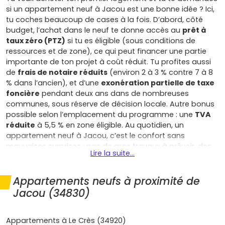
si un appartement neuf à Jacou est une bonne idée ? Ici,
tu coches beaucoup de cases à la fois. D’abord, côté
budget, l’achat dans le neuf te donne accès au
prêt à
taux zéro (PTZ)
si tu es éligible (sous conditions de
ressources et de zone), ce qui peut financer une partie
importante de ton projet à coût réduit. Tu profites aussi
de
frais de notaire réduits
(environ 2 à 3 % contre 7 à 8
% dans l’ancien), et d’une
exonération partielle de taxe
foncière
pendant deux ans dans de nombreuses
communes, sous réserve de décision locale. Autre bonus
possible selon l’emplacement du programme : une
TVA
réduite
à 5,5 % en zone éligible. Au quotidien, un
appartement neuf à Jacou, c’est le confort sans
mauvaises surprises : pas de gros travaux à prévoir, des
Lire la suite...
performances énergétiques au niveau des normes
récentes (type
RE2020
) pour alléger tes charges, et des
garanties constructeur
(parfait achèvement, biennale,
Appartements neufs à proximité de
décennale) qui sécurisent ton achat pendant plusieurs
Jacou (34830)
années. Jacou, c’est aussi le bon compromis pour un
premier achat : une ambiance de petite ville agréable
avec commerces, écoles et espaces verts, tout en
Appartements à Le Crès (34920)