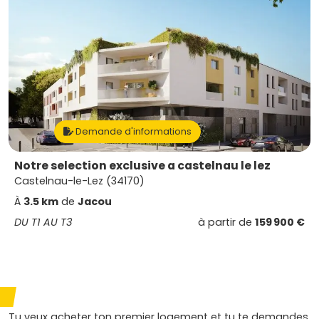
Demande d'informations
Notre selection exclusive a castelnau le lez
Castelnau-le-Lez (34170)
À
3.5 km
de
Jacou
DU T1 AU T3
à partir de
159 900 €
Tu veux acheter ton premier logement et tu te demandes