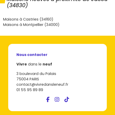
appartement neuf à Jacou avec un maximum d’atouts
(34830)
pour bien démarrer.
Maisons à Castries (34160)
Maisons à Montpellier (34000)
Nous contacter
Vivre
dans le
neuf
3 boulevard du Palais
75004 PARIS
contact@vivredansleneuf.fr
01 55 95 89 89