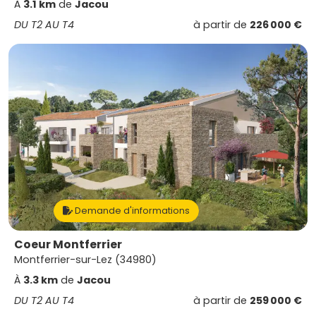
À
3.1 km
de
Jacou
DU T2 AU T4
à partir de
226 000 €
Demande d'informations
Coeur Montferrier
Montferrier-sur-Lez (34980)
À
3.3 km
de
Jacou
DU T2 AU T4
à partir de
259 000 €