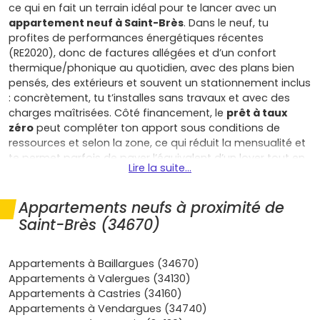
ce qui en fait un terrain idéal pour te lancer avec un
appartement neuf à Saint-Brès
. Dans le neuf, tu
profites de performances énergétiques récentes
(RE2020), donc de factures allégées et d’un confort
thermique/phonique au quotidien, avec des plans bien
pensés, des extérieurs et souvent un stationnement inclus
: concrètement, tu t’installes sans travaux et avec des
charges maîtrisées. Côté financement, le
prêt à taux
zéro
peut compléter ton apport sous conditions de
ressources et selon la zone, ce qui réduit la mensualité et
te permet parfois de payer l’équivalent d’un loyer tout en
Lire la suite...
te constituant un patrimoine. Tu bénéficies aussi de
frais
de notaire réduits
(environ 2 à 3 % contre 7 à 8 % dans
l’ancien) et, dans certains périmètres éligibles, d’une TVA
Appartements neufs à proximité de
à 5,5 % : des leviers concrets pour boucler ton plan de
Saint-Brès (34670)
financement. Selon les délibérations locales, une
exonération temporaire de taxe foncière peut s’appliquer
sur le neuf, un coup de pouce appréciable la première ou
Appartements à Baillargues (34670)
les deux premières années. La sérénité compte aussi pour
Appartements à Valergues (34130)
un premier achat : le neuf s’accompagne de
garanties
Appartements à Castries (34160)
constructeur
(parfait achèvement, biennale,
Appartements à Vendargues (34740)