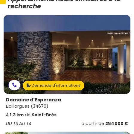
recherche
Demande d'informations
Domaine d’Esperanza
Baillargues (34670)
À
1.3 km
de
Saint-Brès
DU T3 AU T4
à partir de
284 000 €