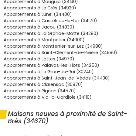
décennale), d’une garantie financière d’achèvement et
Appartements à Mauguio (34130)
de l’assurance dommage-ouvrage, qui couvrent les aléas
Appartements à Le Crès (34920)
et te laissent profiter de ton logement l’esprit plus léger,
Appartements à Lunel (34400)
pendant que les copropriétés neuves limitent l’entretien
Appartements à Castelnau-le-Lez (34170)
lourd sur les premières années. En VEFA, tes paiements
Appartements à Jacou (34830)
sont échelonnés et encadrés par la loi selon
Appartements à La Grande-Motte (34280)
l’avancement des travaux, ce qui te laisse organiser
Appartements à Montpellier (34000)
sereinement ton déménagement et éviter un double coût
Appartements à Montferrier-sur-Lez (34980)
trop long si tu es encore locataire. Spécifiquement ici,
Appartements à Saint-Clément-de-Rivière (34980)
l’équilibre prix/qualité de vie est intéressant : les prix
Appartements à Lattes (34970)
restent souvent plus accessibles qu’en cœur de
Appartements à Palavas-les-Flots (34250)
Montpellier, tout en profitant d’un maillage pratique (axes
Appartements à Le Grau-du-Roi (30240)
A9/A709, gares TER proches, commerces, écoles, services
Appartements à Saint-Jean-de-Védas (34430)
médicaux) et d’un cadre agréable entre vignes, étangs et
Appartements à Clarensac (30870)
plages à portée de week-end. Les
programmes neufs à
Appartements à Pignan (34570)
Saint-Brès
s’intègrent dans des résidences à taille
Appartements à Vic-la-Gardiole (34110)
humaine, avec des prestations actuelles (isolation
performante, ascenseur, local vélos, domotique selon les
Maisons neuves à proximité de Saint-
résidences) qui plaisent aux primo-accédants et
Brès (34670)
maintiennent la valeur dans le temps si tu envisages une
revente ou une location plus tard. Bref, pour un premier
achat, un
appartement neuf à Saint-Brès
coche toutes