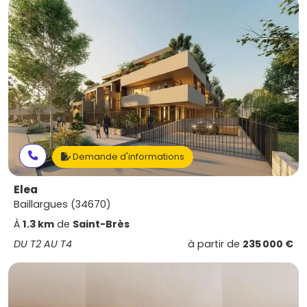
Demande d'informations
Elea
Baillargues (34670)
À
1.3 km
de
Saint-Brès
DU T2 AU T4
à partir de
235 000 €