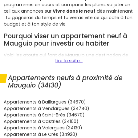
programmes en cours et comparer les plans, va jeter un
œil aux annonces sur
Vivre dans le neuf
dès maintenant
: tu gagneras du temps et tu verras vite ce qui colle à ton
budget et à ton style de vie.
Pourquoi viser un appartement neuf à
Mauguio pour investir ou habiter
Voici les atouts qui font de Mauguio une destination de
Lire la suite...
choix pour ton projet immobilier :
Localisation gagnante
: entre
Carnon
, l'
Étang de
Appartements neufs à proximité de
l'Or
et les pôles d'emplois (zones de
Fréjorgues
,
Mauguio (34130)
Parc Expo, aéroport), Mauguio te place au cœur de
l'Est montpelliérain. Les programmes neufs ciblent
des emplacements pratiques, proches des
Appartements à Baillargues (34670)
commerces
et des
transports
(D66/A709, bus vers
Appartements à Vendargues (34740)
Montpellier).
Appartements à Saint-Brès (34670)
Demande locative solide
: saisonnier à
Carnon-
Appartements à Castries (34160)
Plage
, longue durée côté
centre-ville
et
Fréjorgues
.
Appartements à Valergues (34130)
Résultat : bonne
liquidité à la revente
et
Appartements à Le Crès (34920)
remplissage facilité, que tu choisisses la résidence