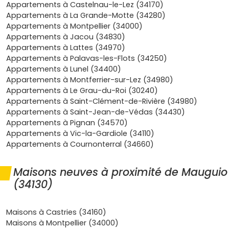
Appartements à Castelnau-le-Lez (34170)
principale ou l'investissement.
Appartements à La Grande-Motte (34280)
Confort et normes
: un
logement RE 2020
(ou RT
Appartements à Montpellier (34000)
2012 selon livraison) t'apporte isolation thermique et
Appartements à Jacou (34830)
acoustique optimisée, faibles charges et
Appartements à Lattes (34970)
équipements modernes (ascenseur, stationnement,
Appartements à Palavas-les-Flots (34250)
locaux vélos). En bonus, les
frais de notaire réduits
Appartements à Lunel (34400)
autour de
2 à 3 %
.
Appartements à Montferrier-sur-Lez (34980)
Fiscalité
: selon l'adresse et les critères du
Appartements à Le Grau-du-Roi (30240)
programme, tu peux viser un investissement en
Appartements à Saint-Clément-de-Rivière (34980)
Pinel+
sur la métropole montpelliéraine, ou du
Appartements à Saint-Jean-de-Védas (34430)
meublé en
LMNP
pour une gestion souple.
Appartements à Pignan (34570)
Appartements à Vic-la-Gardiole (34110)
Quels types d'appartement neuf à
Appartements à Cournonterral (34660)
Mauguio trouver selon ton projet
Le marché mauguiolan propose plusieurs configurations
Maisons neuves à proximité de Mauguio
pour s'adapter à tes besoins :
(34130)
Studios et T2
: parfaits pour un premier achat ou un
placement. Cible les secteurs bien reliés (axes D66,
Maisons à Castries (34160)
zones d'emplois de
Fréjorgues
) ou les quartiers
Maisons à Montpellier (34000)