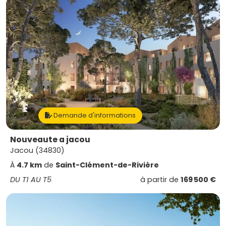
Demande d'informations
Nouveaute a jacou
Jacou (34830)
À
4.7 km
de
Saint-Clément-de-Rivière
DU T1 AU T5
à partir de
169 500 €