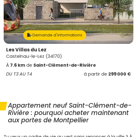
Demande d'informations
Les Villas du Lez
Castelnau-le-Lez (34170)
À
7.6 km
de
Saint-Clément-de-Rivière
DU T3 AU T4
à partir de
299 000 €
Appartement neuf Saint-Clément-de-
Rivière : pourquoi acheter maintenant
aux portes de Montpellier
Tu veux un cadre de vie au vert sans renoncer à la ville ? À