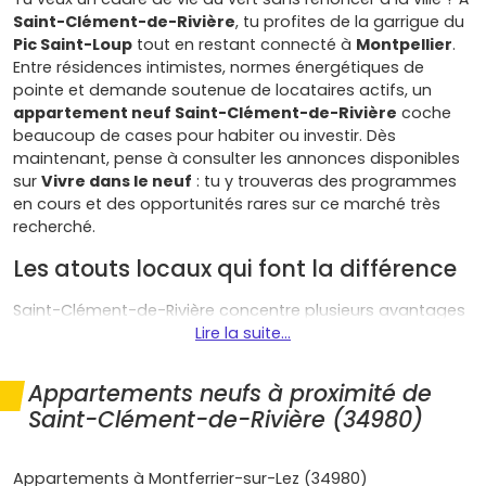
Saint-Clément-de-Rivière
, tu profites de la garrigue du
Pic Saint-Loup
tout en restant connecté à
Montpellier
.
Entre résidences intimistes, normes énergétiques de
pointe et demande soutenue de locataires actifs, un
appartement neuf Saint-Clément-de-Rivière
coche
beaucoup de cases pour habiter ou investir. Dès
maintenant, pense à consulter les annonces disponibles
sur
Vivre dans le neuf
: tu y trouveras des programmes
en cours et des opportunités rares sur ce marché très
recherché.
Les atouts locaux qui font la différence
Saint-Clément-de-Rivière concentre plusieurs avantages
qui en font une commune particulièrement attractive :
Lire la suite...
Cadre de vie premium
: garrigue, sentiers et vues
Appartements neufs à proximité de
dégagées, à quelques minutes des pôles d'emploi
Saint-Clément-de-Rivière (34980)
des
Hôpitaux-Facultés
et d'
Euromédecine
. Parfait
si tu veux respirer sans t'éloigner.
Équipements du quotidien
:
centre commercial
Appartements à Montferrier-sur-Lez (34980)