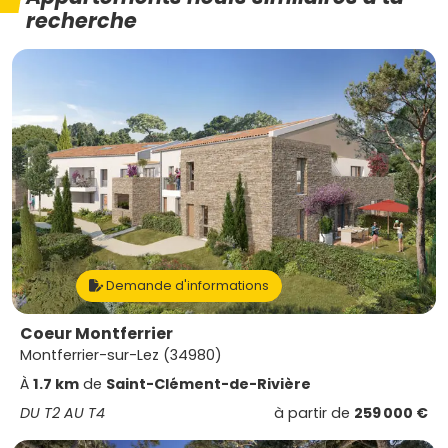
recherche
Demande d'informations
Coeur Montferrier
Montferrier-sur-Lez (34980)
À
1.7 km
de
Saint-Clément-de-Rivière
DU T2 AU T4
à partir de
259 000 €