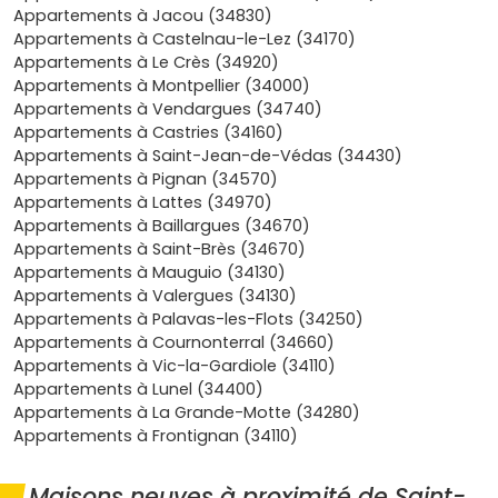
Trifontaine
, commerces de proximité, écoles,
Appartements à Jacou (34830)
Clinique du Pic Saint-Loup
. Tout est à portée de
Appartements à Castelnau-le-Lez (34170)
main.
Appartements à Le Crès (34920)
Accessibilité
: dessertes par bus vers le
tram de
Appartements à Montpellier (34000)
Montpellier
, accès rapides D986/D17 vers
Appartements à Vendargues (34740)
Montferrier-sur-Lez
,
Saint-Gély-du-Fesc
et l'A9 via
Appartements à Castries (34160)
le nord de Montpellier.
Appartements à Saint-Jean-de-Védas (34430)
Demande locative qualifiée
: cadres et soignants,
Appartements à Pignan (34570)
familles en quête d'un environnement calme,
Appartements à Lattes (34970)
étudiants de master/doctorat autour des campus
Appartements à Baillargues (34670)
nord. Idéal pour viser une
vacance locative faible
.
Appartements à Saint-Brès (34670)
Confort et performance
: normes
RT 2012
ou
RE
Appartements à Mauguio (34130)
2020
, isolation au top, faibles charges, espaces
Appartements à Valergues (34130)
extérieurs généreux (balcons, terrasses, jardins).
Appartements à Palavas-les-Flots (34250)
Patrimonial
: faible densité de programmes et très
Appartements à Cournonterral (34660)
peu de grandes opérations → une
rareté
qui
Appartements à Vic-la-Gardiole (34110)
soutient les
prix à la revente
.
Appartements à Lunel (34400)
Appartements à La Grande-Motte (34280)
En clair : un
appartement neuf Saint-Clément-de-
Appartements à Frontignan (34110)
Rivière
te donne le mix gagnant
qualité de vie
+
liquidité
sur un secteur premium de la métropole.
Maisons neuves à proximité de Saint-