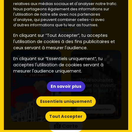
relatives aux médias sociaux et d'analyser notre trafic.
facile aux bassins d'emploi et aux écoles privées.
Nous partageons également des informations sur
Fourchette du neuf souvent à
5 100–6 200 €/m²
,
l'utilisation de notre site avec nos partenaires
avec un bon ratio surface/extérieur.
d'analyse, qui peuvent combiner celles-ci avec
Limite Prades-le-Lez et Clapiers
(programmes
d'autres informations que tu leur as fournies.
voisins) : alternative si l'offre se fait attendre sur
Saint-Clément. Compte environ
En cliquant sur “Tout Accepter”, tu acceptes
4 800–6 000 €/m²
en fonction des prestations.
l'utilisation de cookies à des fins publicitaires et
ceux servant à mesurer l'audience.
Ces fourchettes évoluent selon la phase commerciale,
l'étage, l'orientation, la taille de la terrasse et le nombre
En cliquant sur “Essentiels uniquement”, tu
de stationnements. Là encore, pense à surveiller les
acceptes l'utilisation de cookies servant à
disponibilités sur
mesurer l'audience uniquement.
Vivre dans le neuf
pour repérer les
opportunités dès leur lancement.
En savoir plus
Neuf vs ancien : confort, coûts et
revente
Essentiels uniquement
Comparer le neuf et l'ancien te permet de faire un choix
éclairé :
Tout Accepter
Prix d'achat
Carte
Neuf
: en 2024–2025, la plupart des programmes