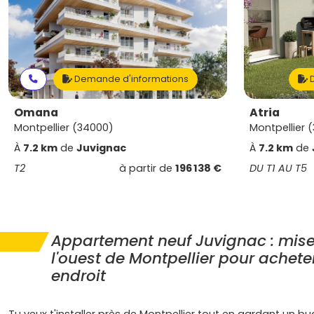
Demande d'informations
D
Omana
Atria
Montpellier (34000)
Montpellier 
À
7.2 km
de
Juvignac
À
7.2 km
de
T2
à partir de
196 138 €
DU T1 AU T5
Appartement neuf Juvignac : mise
l'ouest de Montpellier pour achet
endroit