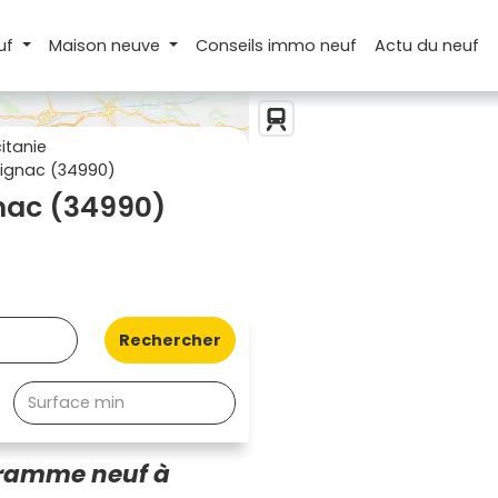
uf
Maison
neuve
Conseils
immo neuf
Actu
du neuf
itanie
ignac (34990)
nac (34990)
Rechercher
gramme neuf à