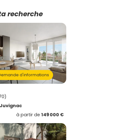
ta recherche
emande d'informations
70)
Juvignac
à partir de
149 000 €