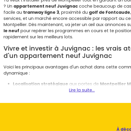
Tu veux t'installer près de Montpellier tout en gardant un b
? Un
appartement neuf Juvignac
coche beaucoup de cas
facile au
tramway ligne 3
, proximité du
golf de Fontcaude
services, et un marché encore accessible par rapport au ce
Montpellier. Dès maintenant, va jeter un œil aux annonces s
le neuf
pour repérer les programmes en cours et te positio
rapidement sur les meilleurs lots.
Vivre et investir à Juvignac : les vrais a
d'un appartement neuf Juvignac
Voici les principaux avantages d'un achat dans cette co
dynamique :
Localisation stratégique
aux portes de
Montpellier 
Métropole
: tu profites de l'emploi, des facs et des ser
Lire la suite...
l'agglo, sans supporter les prix du centre.
Mobilité simple
grâce au
tramway ligne 3
et aux axes
pratique pour les déplacements pro et les études.
Qualité de vie
entre ville et nature : parcours de santé,
Fontcaude
, garrigue et commerces du quotidien à por
Immobilier neuf
performant et facile à vivre : normes
À déco