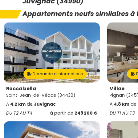
Juvignac (34990)
Appartements neufs similaires à 
Demande d'informations
D
Rocca bella
Villae
Saint-Jean-de-Védas (34430)
Pignan (345
À
4.2 km
de
Juvignac
À
4.8 km
de
DU T2 AU T4
à partir de
249 200 €
DU T1 AU T3