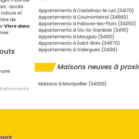
udget maîtrisé
es : accès
Appartements à Castelnau-le-Lez (34170)
, nature et
Appartements à Cournonterral (34660)
ntre de
Appartements à Palavas-les-Flots (34250)
ur
Vivre dans
Appartements à Vic-la-Gardiole (34110)
nner
Appartements à Mauguio (34130)
Appartements à Saint-Brès (34670)
touts
Appartements à Valergues (34130)
Maisons neuves à proxi
mmune
Maisons à Montpellier (34000)
Méditerranée
vices de
 A750/D102,
golf de
tée de main.
RE 2020
,
uvrir