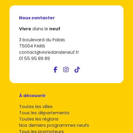
Studios et T2
: parfaits pour un premier achat ou un
placement locatif près des gares
RER C
et du
tram T7
. Ce
Nous contacter
sont les typologies les plus recherchées par les salariés
du pôle aéroportuaire ou les jeunes actifs. Avec des
Vivre
dans le
neuf
surfaces optimisées, charges maîtrisées et une forte
liquidité à la revente
, tu vises un
rendement locatif
3 boulevard du Palais
intéressant.
75004 PARIS
contact@vivredansleneuf.fr
T3 et T4
: idéaux pour vivre sur place, ces logements
01 55 95 89 89
neufs offrent des
plans contemporains
, souvent des
extérieurs
(balcon, terrasse ou jardin) et un bon niveau
de
prestations
(ascenseur, local vélo, stationnement).
Les familles apprécient la proximité des écoles, des
équipements sportifs et des commerces.
À découvrir
Appartements avec prestations supérieures
: sur
certains secteurs (proximité
Cœur d'Orly
ou le long de la
Toutes les villes
RN7
requalifiée), tu peux trouver des résidences avec
Tous les départements
finitions soignées
, toitures-terrasses, vues dégagées, ou
Toutes les régions
services partagés (coworking, conciergerie). Le tout
Nos derniers programmes neufs
conforme aux normes
RE 2020
pour une
performance
Tous les promoteurs