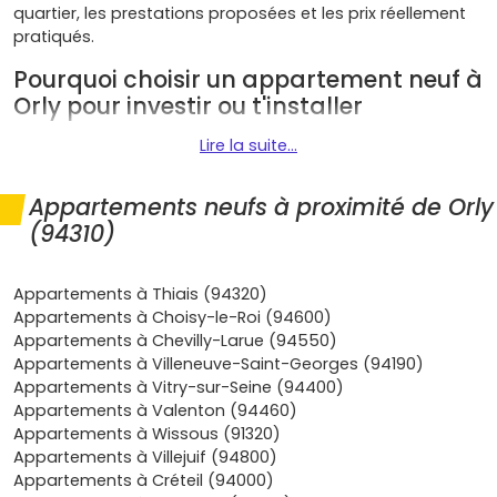
quartier, les prestations proposées et les prix réellement
pratiqués.
Pourquoi choisir un appartement neuf à
Orly pour investir ou t'installer
Lire la suite...
Orly présente de nombreux atouts qui en font une
destination de choix pour ton projet immobilier :
Appartements neufs à proximité de Orly
Mobilité XXL
: RER
C
(gares
Orly-Ville
et
Les Saules
),
(94310)
tram T7
le long de la
RN7
, extension de la
ligne 14
vers l'
aéroport d'Orly
, accès rapide à l'
A6
et l'
A86
. Le
Grand Paris Express
renforce l'attractivité, autant
Appartements à Thiais (94320)
pour l'habitat que pour la revente.
Appartements à Choisy-le-Roi (94600)
Emplois à proximité
: bassin d'emplois de
Cœur
Appartements à Chevilly-Larue (94550)
d'Orly
,
MIN de Rungis
, zones d'activités de
Thiais
et
Appartements à Villeneuve-Saint-Georges (94190)
Rungis
. Résultat : une
demande locative soutenue
Appartements à Vitry-sur-Seine (94400)
et des taux d'occupation intéressants pour un
Appartements à Valenton (94460)
investissement locatif
.
Appartements à Wissous (91320)
Prix encore accessibles
: à surface égale, Orly reste
Appartements à Villejuif (94800)
plus abordable que Paris et plusieurs communes de
Appartements à Créteil (94000)
l'ouest parisien, tout en bénéficiant de la même