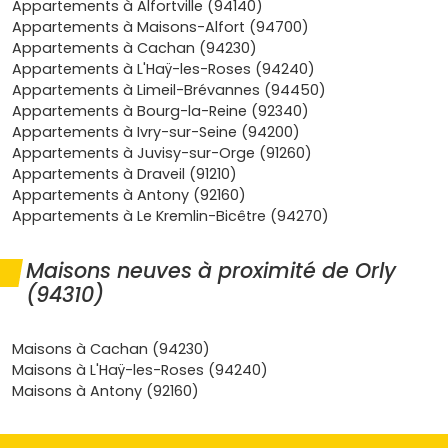
Appartements à Alfortville (94140)
connectivité.
Appartements à Maisons-Alfort (94700)
Cadre de vie en évolution
: requalification de la
RN7
,
Appartements à Cachan (94230)
nouveaux écoquartiers et résidences avec espaces
Appartements à L'Haÿ-les-Roses (94240)
verts, commerces du quotidien, grands centres
Appartements à Limeil-Brévannes (94450)
comme
Belle Épine
et Thiais Village à proximité, et
Appartements à Bourg-la-Reine (92340)
les bords de Seine tout près pour s'évader.
Appartements à Ivry-sur-Seine (94200)
Dispositifs d'aide
: éligibilité possible au
PTZ
pour
Appartements à Juvisy-sur-Orge (91260)
l'achat de ta résidence principale et à des dispositifs
Appartements à Draveil (91210)
d'
investissement Pinel
(selon la zone et la nature du
Appartements à Antony (92160)
programme), pour optimiser ton financement et ta
Appartements à Le Kremlin-Bicêtre (94270)
fiscalité.
En bref, un
appartement neuf à Orly
, c'est le combo
Maisons neuves à proximité de Orly
connectivité + prix raisonnables + potentiel locatif. Si tu
(94310)
veux visualiser ce que ça donne par secteur, jette un œil
aux annonces sur
Vivre dans le neuf
et compare les
prestations (balcon, parking, performance énergétique,
Maisons à Cachan (94230)
etc.).
Maisons à L'Haÿ-les-Roses (94240)
Maisons à Antony (92160)
Les formats d'appartements neufs que
tu trouveras à Orly