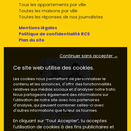
énergétique
au top et des charges réduites.
Tous les appartements par ville
Toutes les maisons par ville
Où chercher un appartement neuf à
Toutes les réponses de nos journalistes
Orly : quartiers et secteurs à suivre
Mentions légales
Orly-Ville (RER C)
– Cœur de ville pratique pour vivre au
Politique de confidentialité RCS
quotidien, avec commerces et services. Accès direct à
Plan du site
Paris par la ligne C, bus vers Thiais et Rungis.
Prix moyen neuf
:
4 900 à 6 200 €/m²
selon les
prestations et l'adresse.
Continuer sans accepter →
Atouts
: centralité, mobilité, demande locative régulière.
Ce site web utilise des cookies.
Les Saules (RER C Les Saules)
– Secteur en
renouvellement urbain, proche des voies douces et des
Les cookies nous permettent de personnaliser le
contenu et les annonces, d'offrir des fonctionnalités
équipements publics.
relatives aux médias sociaux et d'analyser notre trafic.
Prix moyen neuf
:
4 700 à 5 900 €/m²
.
Nous partageons également des informations sur
Atouts
: rapport surface/prix intéressant, potentiel
l'utilisation de notre site avec nos partenaires
d'évolution avec les projets de quartier.
d'analyse, qui peuvent combiner celles-ci avec
d'autres informations que tu leur as fournies.
RN7 – Tram T7
– Le long du tram, du nord d'Orly vers
Thiais, nombreuses
résidences neuves
avec commerces
En cliquant sur “Tout Accepter”, tu acceptes
en pied d'immeuble.
l'utilisation de cookies à des fins publicitaires et