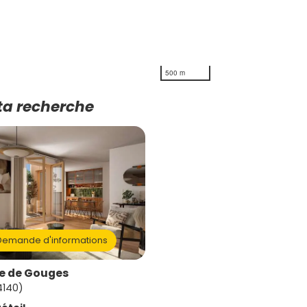
500 m
ta recherche
emande d'informations
e de Gouges
94140)