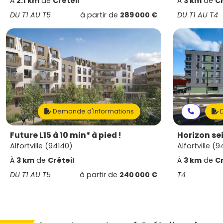
À
2.1 km
de
Créteil
À
3 km
de
Cr
DU T1 AU T5
à partir de
289 000 €
DU T1 AU T4
Demande d'informations
D
Future L15 à 10 min* à pied !
Horizon se
Alfortville (94140)
Alfortville (
À
3 km
de
Créteil
À
3 km
de
Cr
DU T1 AU T5
à partir de
240 000 €
T4