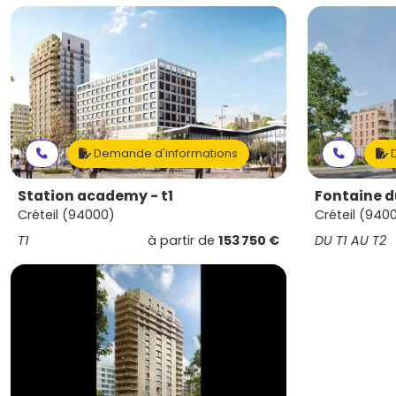
Demande d'informations
D
Station academy - t1
Fontaine d
Créteil (94000)
Créteil (940
T1
à partir de
153 750 €
DU T1 AU T2