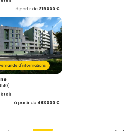
éteil
à partir de
219 000 €
emande d'informations
ine
94140)
éteil
à partir de
483 000 €