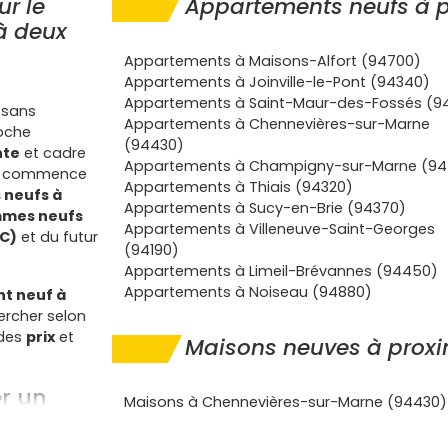
ur le
Appartements neufs à p
 à deux
Appartements à Maisons-Alfort (94700)
Appartements à Joinville-le-Pont (94340)
Appartements à Saint-Maur-des-Fossés (9
s sans
Appartements à Chennevières-sur-Marne
coche
(94430)
nte
et cadre
Appartements à Champigny-sur-Marne (94
ps, commence
Appartements à Thiais (94320)
 neufs à
Appartements à Sucy-en-Brie (94370)
mes neufs
Appartements à Villeneuve-Saint-Georges
EC)
et du futur
(94190)
Appartements à Limeil-Brévannes (94450)
Appartements à Noiseau (94880)
t neuf à
rcher selon
des
prix
et
Maisons neuves à proxi
r un
Maisons à Chennevières-sur-Marne (94430)