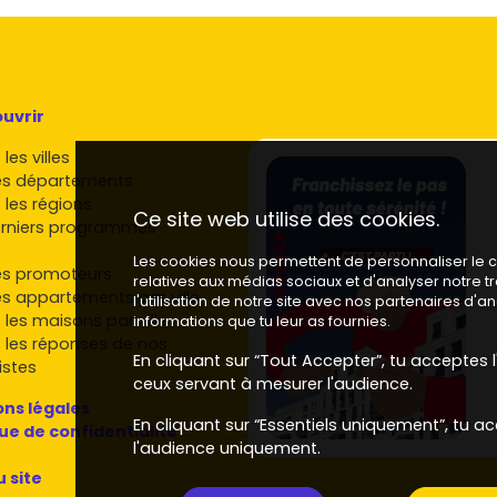
pour ton achat
ro ligne 8
nte du Lac
) et
uvrir
Paris Express
les villes
 Henri-
es départements
cial (
Créteil
 les régions
Ce site web utilise des cookies.
es de
rniers programmes
Les cookies nous permettent de personnaliser le co
te positionner
es promoteurs
relatives aux médias sociaux et d'analyser notre 
ur à de
es appartements par ville
l'utilisation de notre site avec nos partenaires d'
 les maisons par ville
informations que tu leur as fournies.
eilleure
 les réponses de nos
ascenseur,
En cliquant sur “Tout Accepter”, tu acceptes l'
istes
ceux servant à mesurer l'audience.
r de
2 à 3 %
,
ns légales
En cliquant sur “Essentiels uniquement”, tu ac
, le
dispositif
que de confidentialité
l'audience uniquement.
é.
u site
ojet