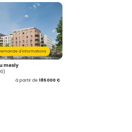
emande d'informations
u mesly
00)
à partir de
185 000 €