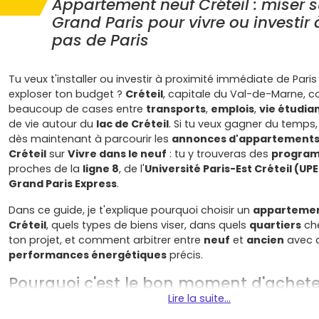
Appartement neuf Créteil : miser s
Grand Paris pour vivre ou investir
pas de Paris
Tu veux t'installer ou investir à proximité immédiate de Pari
exploser ton budget ?
Créteil
, capitale du Val-de-Marne, 
beaucoup de cases entre
transports
,
emplois
,
vie étudia
de vie autour du
lac de Créteil
. Si tu veux gagner du tem
dès maintenant à parcourir les
annonces d'appartements
Créteil
sur
Vivre dans le neuf
: tu y trouveras des
program
proches de la
ligne 8
, de l'
Université Paris-Est Créteil (UP
Grand Paris Express
.
Dans ce guide, je t'explique pourquoi choisir un
appartemen
Créteil
, quels types de biens viser, dans quels
quartiers
che
ton projet, et comment arbitrer entre
neuf
et
ancien
avec 
performances énergétiques
précis.
Pourquoi c'est le bon moment d'achete
appartement neuf à Créteil
Lire la suite...