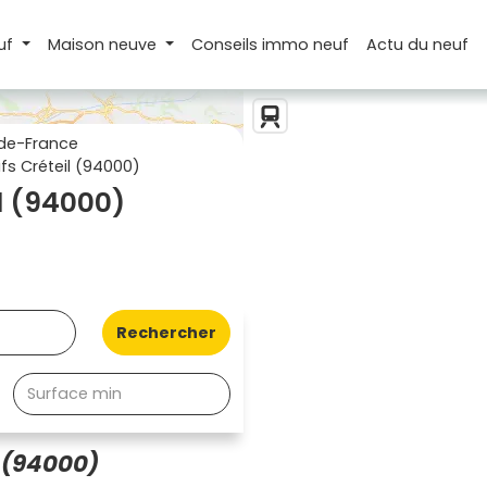
uf
Maison
neuve
Conseils
immo neuf
Actu
du neuf
de-France
s Créteil (94000)
l (94000)
Rechercher
 (94000)