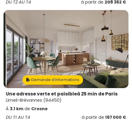
DU T2 AU T4
à partir de
208 362 €
Demande d'informations
Une adresse verte et paisibleà 25 min de Paris
Limeil-Brévannes (94450)
À
3.1 km
de
Crosne
DU T1 AU T4
à partir de
167 000 €