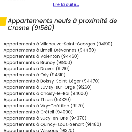
investir
Lire la suite...
Crosne réunit plusieurs avantages qui en font une
destination intéressante pour ton projet immobilier :
Appartements neufs à proximité de
Crosne (91560)
Mobilité et proximité
: accès rapide au
RER D
(gare
Montgeron–Crosne), bus vers
Yerres
et
Villeneuve‑Saint‑Georges
, et l'A86/A6 à quelques
Appartements à Villeneuve-Saint-Georges (94190)
kilomètres. Compte environ
25 à 30 minutes
pour
Appartements à Limeil-Brévannes (94450)
rejoindre
Paris‑Gare‑de‑Lyon
en heures creuses.
Appartements à Valenton (94460)
Cadre de vie
: bords de l'
Yerres
, parcs, rues calmes
Appartements à Brunoy (91800)
et architecture à taille humaine. Idéal si tu veux un
Appartements à Draveil (91210)
quotidien plus serein tout en restant connecté à
Appartements à Orly (94310)
l'Île‑de‑France.
Appartements à Boissy-Saint-Léger (94470)
Demande locative
: le secteur attire des actifs
Appartements à Juvisy-sur-Orge (91260)
travaillant sur les pôles de l'est parisien et des
Appartements à Choisy-le-Roi (94600)
familles en quête de loyers raisonnables et d'écoles
Appartements à Thiais (94320)
accessibles. Pour un
T2
bien situé, la tension locative
Appartements à Viry-Châtillon (91170)
est généralement bonne.
Appartements à Créteil (94000)
Confort du neuf
: isolation performante
RE 2020
,
Appartements à Sucy-en-Brie (94370)
espaces extérieurs (balcon, terrasse, jardinet)
Appartements à Quincy-sous-Sénart (91480)
fréquents, places de stationnement et charges
Appartements à Wissous (91320)