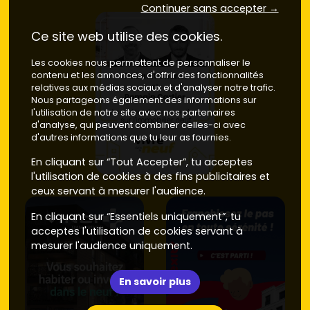
Continuer sans accepter →
Studios et T2
: formats prisés des jeunes actifs. À
Ce site web utilise des cookies.
proximité de la gare, ils offrent un
rendement
intéressant et une vacance locative limitée.
Les cookies nous permettent de personnaliser le
T3 et T4 familiaux
: plans optimisés,
cuisines
contenu et les annonces, d'offrir des fonctionnalités
ouvertes
, rangements, balcon ou terrasse. Bon
relatives aux médias sociaux et d'analyser notre trafic.
équilibre prix/surface pour un projet à moyen/long
Nous partageons également des informations sur
terme.
l'utilisation de notre site avec nos partenaires
Appartements avec prestations supérieures
:
d'analyse, qui peuvent combiner celles-ci avec
d'autres informations que tu leur as fournies.
derniers étages, grandes terrasses,
double
orientation
, matériaux soignés. Idéal si tu vises une
En cliquant sur “Tout Accepter”, tu acceptes
revente
avec plus‑value potentielle.
l'utilisation de cookies à des fins publicitaires et
Lots en rez‑de‑jardin
: très demandés par les jeunes
ceux servant à mesurer l'audience.
familles et les seniors, surtout lorsqu'ils sont orientés
sud/ouest.
En cliquant sur “Essentiels uniquement”, tu
acceptes l'utilisation de cookies servant à
Sur
Vivre dans le neuf
, compare les
plans VEFA
, les
mesurer l'audience uniquement.
promoteurs
(nationaux et régionaux) et les dates de
livraison pour sécuriser ton calendrier.
En savoir plus
Neuf vs ancien : budgets, DPE et
localisation à connaître