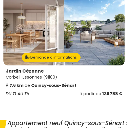
Demande d'informations
Jardin Cézanne
Corbeil-Essonnes (91100)
À
7.6 km
de
Quincy-sous-Sénart
DU T1 AU T5
à partir de
139 788 €
Appartement neuf Quincy-sous-Sénart :