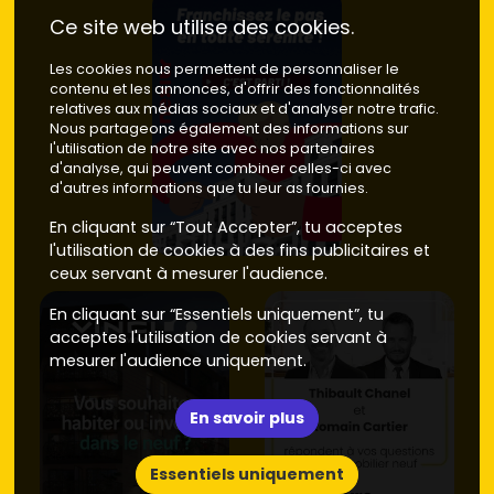
Centre-ville et mairie
: pratique pour tout faire à
Ce site web utilise des cookies.
pied (commerces, services, écoles).
Prix moyen neuf
:
4 300 à 5 200 €/m²
.
Les cookies nous permettent de personnaliser le
Proximité gare Boussy-Saint-Antoine (RER D)
:
contenu et les annonces, d'offrir des fonctionnalités
idéal pour les actifs qui se déplacent. L'offre neuve
relatives aux médias sociaux et d'analyser notre trafic.
arrive par petites opérations.
Prix moyen neuf
:
4
Nous partageons également des informations sur
500 à 5 500 €/m²
l'utilisation de notre site avec nos partenaires
.
d'analyse, qui peuvent combiner celles-ci avec
Bords de l'Yerres
: environnement verdoyant et
d'autres informations que tu leur as fournies.
recherché, avec des vues dégagées selon les lots.
Prix moyen neuf
:
4 800 à 5 800 €/m²
.
En cliquant sur “Tout Accepter”, tu acceptes
Lisière de la forêt de Sénart
: esprit nature,
l'utilisation de cookies à des fins publicitaires et
résidences intimistes, rez-de-jardin prisés.
Prix
ceux servant à mesurer l'audience.
moyen neuf
:
4 200 à 5 000 €/m²
.
Alternatives voisines
(Épinay-sous-Sénart, Boussy-
En cliquant sur “Essentiels uniquement”, tu
Saint-Antoine, Combs-la-Ville) : offre plus
acceptes l'utilisation de cookies servant à
abondante selon les années, tout en restant proche
mesurer l'audience uniquement.
de Quincy.
Prix moyen neuf
:
4 000 à 5 300 €/m²
.
En savoir plus
Astuce : quand tu compares deux
programmes neufs
similaires, regarde les
frais de copropriété estimés
,
l'
exposition
du logement, la
performance énergétique
Essentiels uniquement
(étiquette visée), et la présence d'un
stationnement