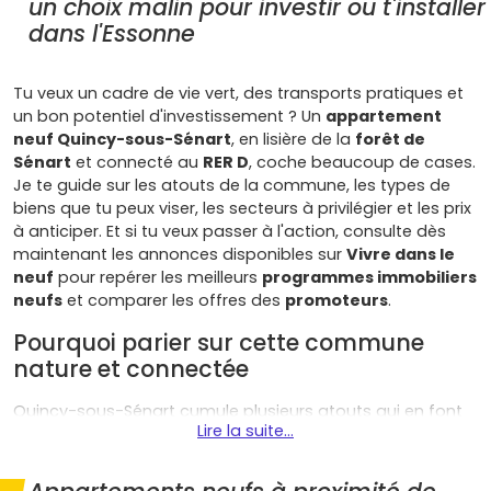
un choix malin pour investir ou t'installer
dans l'Essonne
Tu veux un cadre de vie vert, des transports pratiques et
un bon potentiel d'investissement ? Un
appartement
neuf Quincy-sous-Sénart
, en lisière de la
forêt de
Sénart
et connecté au
RER D
, coche beaucoup de cases.
Je te guide sur les atouts de la commune, les types de
biens que tu peux viser, les secteurs à privilégier et les prix
à anticiper. Et si tu veux passer à l'action, consulte dès
maintenant les annonces disponibles sur
Vivre dans le
neuf
pour repérer les meilleurs
programmes immobiliers
neufs
et comparer les offres des
promoteurs
.
Pourquoi parier sur cette commune
nature et connectée
Quincy-sous-Sénart cumule plusieurs atouts qui en font
Lire la suite...
une destination de choix pour ton projet immobilier :
Mobilités fluides
: Quincy-sous-Sénart est desservie