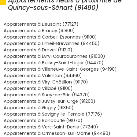
Appartements neufs à proximité de
par la gare
Boussy-Saint-Antoine (RER D)
, qui relie
Quincy-sous-Sénart (91480)
rapidement
Paris
,
Créteil
ou
Évry-Courcouronnes
.
Tu as aussi la
N104 (Francilienne)
et la
N6
à
proximité pour les déplacements en voiture.
Appartements à Lieusaint (77127)
Cadre de vie verdoyant
: entre la
forêt de Sénart
et
Appartements à Brunoy (91800)
les
bords de l'Yerres
, la commune offre un
Appartements à Corbeil-Essonnes (91100)
environnement calme, idéal pour les familles et les
Appartements à Limeil-Brévannes (94450)
actifs en quête d'air pur.
Appartements à Draveil (91210)
Demande locative solide
: la présence du
RER
, des
Appartements à Évry-Courcouronnes (91000)
écoles et des bassins d'emplois proches (Carré
Appartements à Boissy-Saint-Léger (94470)
Sénart, pôles de
Val d'Yerres – Val de Seine
) crée
Appartements à Villeneuve-Saint-Georges (94190)
une base de locataires régulière, surtout pour les
T2
Appartements à Valenton (94460)
et
T3
.
Appartements à Viry-Châtillon (91170)
Programmes à taille humaine
: les
résidences
Appartements à Villabé (91100)
neuves
sont souvent intimistes, avec des
Appartements à Sucy-en-Brie (94370)
prestations actuelles (balcons, terrasses,
Appartements à Juvisy-sur-Orge (91260)
stationnements, espaces verts) et des charges
Appartements à Grigny (91350)
maîtrisées.
Appartements à Savigny-le-Temple (77176)
Avantages du neuf
:
frais de notaire réduits (2 à 3
Appartements à Bondoufle (91070)
%)
, normes
RE 2020
, garanties (parfait achèvement,
Appartements à Vert-Saint-Denis (77240)
décennale), et potentiels coups de pouce comme le
Appartements à Ormesson-sur-Marne (94490)
PTZ
pour ta résidence principale.