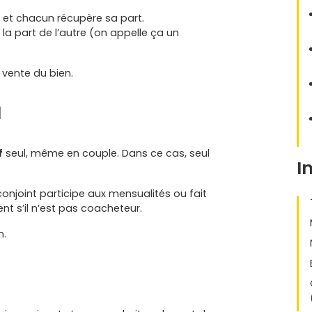
n et chacun récupère sa part.
e la part de l’autre (on appelle ça un
 vente du bien.
l
f
seul, même en couple. Dans ce cas, seul
I
 conjoint participe aux mensualités ou fait
ent s’il n’est pas coacheteur.
n.