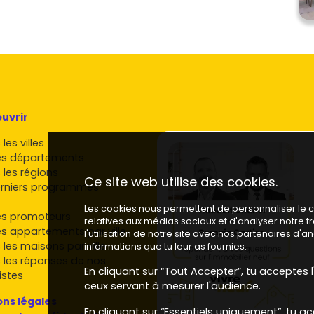
uvrir
les villes
es départements
 les régions
Ce site web utilise des cookies.
rniers programmes
Les cookies nous permettent de personnaliser le co
es promoteurs
relatives aux médias sociaux et d'analyser notre 
es appartements par ville
l'utilisation de notre site avec nos partenaires d'
 les maisons par ville
informations que tu leur as fournies.
 les réponses de nos
En cliquant sur “Tout Accepter”, tu acceptes l'
istes
ceux servant à mesurer l'audience.
ns légales
En cliquant sur “Essentiels uniquement”, tu ac