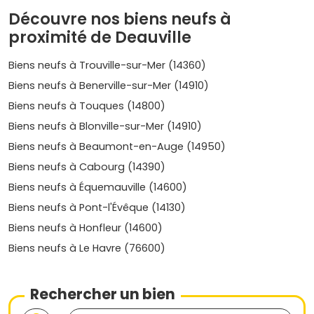
Centre–Casino et Triangle d'or
: le cœur battant de
Découvre nos biens neufs à
Deauville, proche des
Planches
, de la mer et des
proximité de Deauville
boutiques. Idéal pour du haut de gamme et la
location courte durée.
Prix moyen neuf
: environ
8
Biens neufs à Trouville-sur-Mer (14360)
500 à 12 500 €/m²
, avec des pointes possibles au-
delà selon la vue mer et la résidence.
Biens neufs à Benerville-sur-Mer (14910)
Port-Deauville et presqu'île de la Touques
: esprit
Biens neufs à Touques (14800)
marina, vues dégagées, résidences contemporaines
avec services.
Prix moyen neuf
: autour de
7 500 à 10
Biens neufs à Blonville-sur-Mer (14910)
500 €/m²
.
Biens neufs à Beaumont-en-Auge (14950)
Saint-Arnoult
: à 5 min de Deauville, cadre
Biens neufs à Cabourg (14390)
verdoyant avec golf et hippodrome, plus accessible
pour vivre à l'année.
Prix moyen neuf
: environ
5 500
Biens neufs à Équemauville (14600)
à 7 000 €/m²
.
Biens neufs à Pont-l'Évêque (14130)
Touques
: pratique, commerces, accès rapide aux
Biens neufs à Honfleur (14600)
deux stations (Deauville et Trouville). Bon compromis
budget/emplacement.
Prix moyen neuf
:
5 000 à 6
Biens neufs à Le Havre (76600)
500 €/m²
.
Trouville-sur-Mer
(juste en face) : ambiance
balnéaire, marché vivant, plage étendue.
Prix moyen
Rechercher un bien
neuf
: souvent entre
6 500 et 9 500 €/m²
selon la