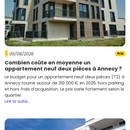
€/m²
.
Évolution récente
: sur
5 ans
, la Côte Fleurie a
globalement progressé, portée par la rareté, le retour
des week-ends mer et les résidences secondaires. À
Deauville, une hausse cumulée d'environ
+20 % à +35
%
selon le secteur est fréquemment constatée, avec
des primes plus fortes sur les biens avec vue et
extérieur.
Ce qui se loue le mieux
: les
2 pièces
et
3 pièces
06/08/2026
Prix
avec balcon/terrasse, parking et bonne desserte.
Combien coûte en moyenne un
Pour le meublé saisonnier, vise la
proximité
appartement neuf deux pièces à Annecy ?
plage/casino
ou le
port
. Pour le long terme, regarde
Saint-Arnoult
et
Touques
(commodités et écoles).
Le budget pour un appartement neuf deux pièces (T2) à
Tendances de recherche
: extérieurs privés,
Annecy tourne autour de 310 000 € en 2026, hors parking
prestations durables (
RE 2020
, isolation renforcée),
et hors frais d’acquisition. Le prix varie fortement selon le
stationnement sécurisé, celliers pour le matériel de
quartier.
plage, locaux vélos.
Lire la suite...
Astuce budget : dans le neuf, pense aux
frais de notaire
réduits
et aux économies d'énergie, qui allègent les
charges. Renseigne-toi aussi sur la
réglementation des
meublés de tourisme
(déclaration en mairie, éventuelles