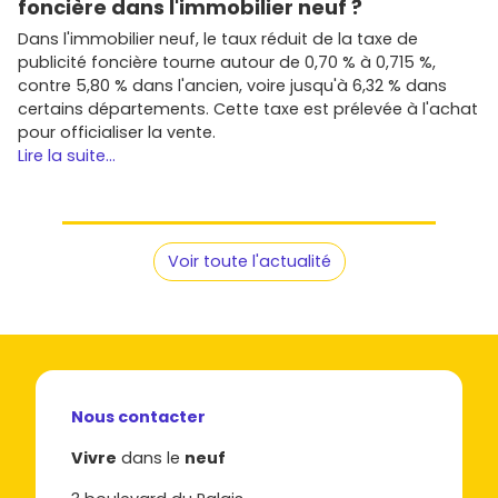
foncière dans l'immobilier neuf ?
Fixe ton budget global
: prix d'achat, mobilier si
Dans l'immobilier neuf, le taux réduit de la taxe de
meublé, frais de copropriété, taxe foncière,
publicité foncière tourne autour de 0,70 % à 0,715 %,
assurance PNO, gestion locative éventuelle.
contre 5,80 % dans l'ancien, voire jusqu'à 6,32 % dans
Vise les must-have
: extérieur, parking, rangements,
certains départements. Cette taxe est prélevée à l'achat
orientation. À Deauville, ces critères font la différence
pour officialiser la vente.
à la revente et à la location.
Lire la suite...
Anticipe la réglementation
pour la location courte
durée (déclaration, règles locales), et compare avec
un bail meublé longue durée si tu veux lisser la
saisonnalité.
Étudie les micro-emplacements
: distance plage,
Voir toute l'actualité
bruit événementiel, accès gare, commerces à pied.
Une visite sur place et un repérage à différentes
heures aident beaucoup.
Compare les promoteurs et les prestations
: labels,
matériaux, garanties, charges prévisionnelles. Les
fiches programmes sur
Vivre dans le neuf
te
Nous contacter
simplifient la vie.
Vivre
dans le
neuf
Prêt à passer à l'action ? Parcours dès maintenant les
annonces
d'immobilier neuf à Deauville
sur
Vivre dans