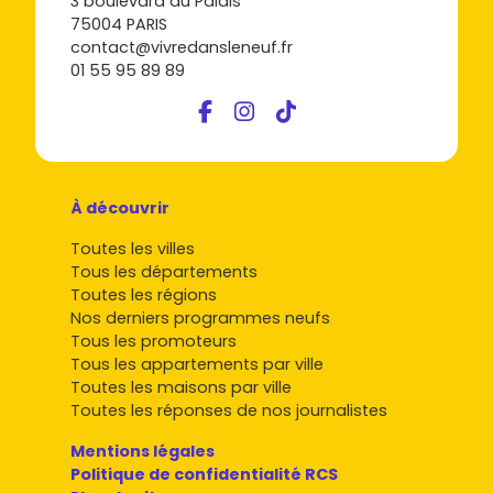
3 boulevard du Palais
le neuf
, sauvegarde tes favoris et demande une visite. Tu
75004 PARIS
auras une vision claire des prix, des quartiers et des
contact@vivredansleneuf.fr
opportunités à saisir.
01 55 95 89 89
À découvrir
Toutes les villes
Tous les départements
Toutes les régions
Nos derniers programmes neufs
Tous les promoteurs
Tous les appartements par ville
Toutes les maisons par ville
Toutes les réponses de nos journalistes
Mentions légales
Politique de confidentialité RCS