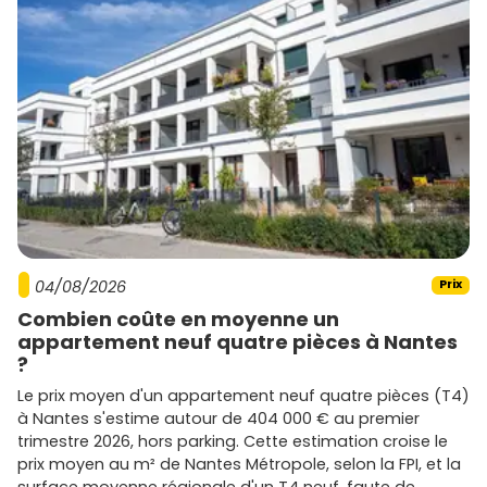
autorisations) si tu vises la location courte durée.
Promoteurs présents à Deauville et sur
la Côte Fleurie
Sur Deauville et ses environs, tu retrouves des acteurs
nationaux et régionaux proposant des résidences de
standing, souvent avec extérieurs et stationnement :
Bouygues Immobilier
: programmes contemporains,
orientations soignées et espaces extérieurs, souvent
proches des commodités.
Nexity
: large éventail de typologies, du primo-
04/08/2026
Prix
accédant au haut de gamme, avec une attention à
Combien coûte en moyenne un
la performance énergétique
RE 2020
.
appartement neuf quatre pièces à Nantes
Cogedim
: résidences de standing avec finitions
?
travaillées, idéal pour viser une clientèle premium.
Eiffage Immobilier
: opérations qualitatives,
Le prix moyen d'un appartement neuf quatre pièces (T4)
emplacements stratégiques et démarche durable.
à Nantes s'estime autour de 404 000 € au premier
Kaufman & Broad
: architecture soignée et
trimestre 2026, hors parking. Cette estimation croise le
prestations complètes (parking, extérieurs, sécurité).
prix moyen au m² de Nantes Métropole, selon la FPI, et la
Groupe Edouard Denis
: présent en Normandie,
surface moyenne régionale d'un T4 neuf, faute de