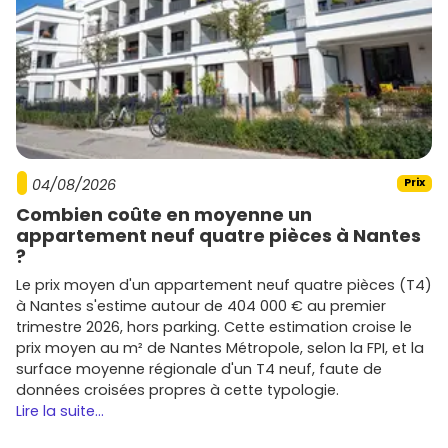
dans le neuf
pour repérer rapidement les meilleures
opportunités.
Immobilier neuf Cherbourg-en-
Cotentin : comment sécuriser ton achat
et trouver la bonne affaire
Définis ton budget global (incluant
frais de notaire
04/08/2026
Prix
réduits
, cuisine, stationnement) et vise une
marge
de sécurité
de
5 à 10 %
.
Combien coûte en moyenne un
Priorise l'emplacement : proximité
commerces
,
appartement neuf quatre pièces à Nantes
écoles
,
transports
,
emplois
, et qualité de la rue
?
(bruit, stationnement, ensoleillement).
Le prix moyen d'un appartement neuf quatre pièces (T4)
Scrute le
plan
et les
prestations
(surface des pièces,
à Nantes s'estime autour de 404 000 € au premier
rangements, orientation, extérieur, cellier, local vélos).
trimestre 2026, hors parking. Cette estimation croise le
Anticipe la revente/location en choisissant des
prix moyen au m² de Nantes Métropole, selon la FPI, et la
typologies liquides
(T2/T3) et des
quartiers
surface moyenne régionale d'un T4 neuf, faute de
recherchés.
données croisées propres à cette typologie.
Lire la suite...
Prêt à te lancer ? Parcours les programmes de
l'
immobilier neuf Cherbourg-en-Cotentin
sur
Vivre