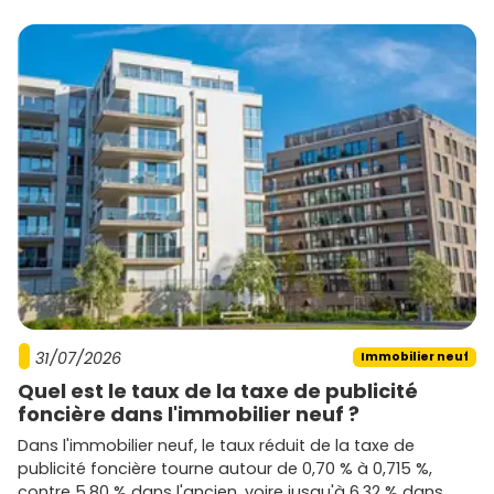
dans le neuf
, compare les
prix
et les
plans
, puis
demande une étude personnalisée pour choisir le bon
quartier et la bonne résidence. Avec une approche
méthodique, tu peux sécuriser un achat malin dans une
ville au fort potentiel.
31/07/2026
Immobilier neuf
Quel est le taux de la taxe de publicité
foncière dans l'immobilier neuf ?
Dans l'immobilier neuf, le taux réduit de la taxe de
publicité foncière tourne autour de 0,70 % à 0,715 %,
contre 5,80 % dans l'ancien, voire jusqu'à 6,32 % dans