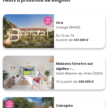
neufs à proximité de Avignon
Ora
Orange (84100)
Du T2 au T4
à partir de
133 000 €
Maisons fenetre sur
alpilles -...
Saint-Étienne-du-Grès (13103)
T4
à partir de
359 000 €
Canopée