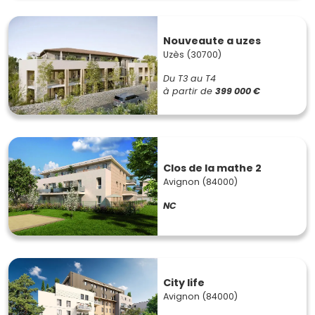
Nouveaute a uzes
Uzès (30700)
Du T3 au T4
à partir de
399 000 €
Clos de la mathe 2
Avignon (84000)
NC
City life
Avignon (84000)