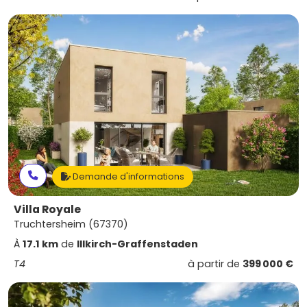
Demande d'informations
Villa Royale
Truchtersheim (67370)
À
17.1 km
de
Illkirch-Graffenstaden
T4
à partir de
399 000 €