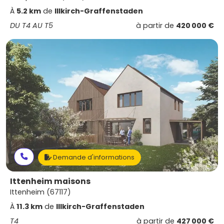
À
5.2 km
de
Illkirch-Graffenstaden
DU T4 AU T5
à partir de
420 000 €
Demande d'informations
Ittenheim maisons
Ittenheim (67117)
À
11.3 km
de
Illkirch-Graffenstaden
T4
à partir de
427 000 €