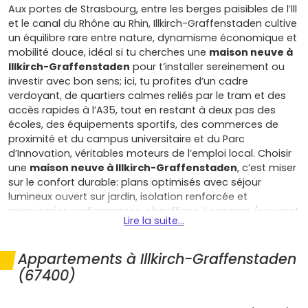
Aux portes de Strasbourg, entre les berges paisibles de l’Ill
et le canal du Rhône au Rhin, Illkirch-Graffenstaden cultive
un équilibre rare entre nature, dynamisme économique et
mobilité douce, idéal si tu cherches une
maison neuve à
Illkirch-Graffenstaden
pour t’installer sereinement ou
investir avec bon sens; ici, tu profites d’un cadre
verdoyant, de quartiers calmes reliés par le tram et des
accès rapides à l’A35, tout en restant à deux pas des
écoles, des équipements sportifs, des commerces de
proximité et du campus universitaire et du Parc
d’Innovation, véritables moteurs de l’emploi local. Choisir
une
maison neuve à Illkirch-Graffenstaden
, c’est miser
sur le confort durable: plans optimisés avec séjour
lumineux ouvert sur jardin, isolation renforcée et
menuiseries performantes, chauffage économe (souvent
Lire la suite...
pompe à chaleur), ventilation maîtrisée pour une
meilleure qualité de l’air, sans oublier la domotique pour
piloter facilement température et sécurités; conforme à
Appartements à Illkirch-Graffenstaden
la réglementation environnementale en vigueur, ta
(67400)
maison limite les déperditions, réduit tes factures et offre
un vrai cocon acoustique, un atout quand on veut vivre