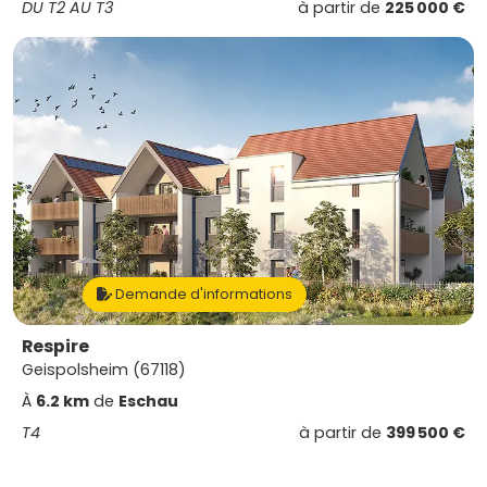
DU T2 AU T3
à partir de
225 000 €
Demande d'informations
Respire
Geispolsheim (67118)
À
6.2 km
de
Eschau
T4
à partir de
399 500 €