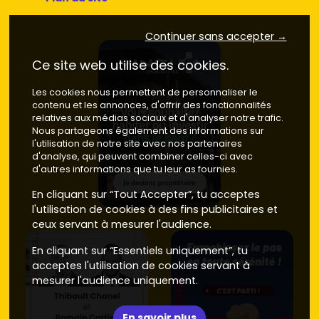
lisière Illkirch) : ciblé investisseurs, petites surfaces
autour de
4 100 à 4 700 €/m²
.
Continuer sans accepter →
Compare les plans, l'orientation et les charges
prévisionnelles. Tu hésites entre deux programmes ?
Ce site web utilise des cookies.
Regarde leur environnement immédiat, la desserte bus et
la distance aux écoles. Et surtout, vérifie les dispos sur
Les cookies nous permettent de personnaliser le
Vivre dans le neuf
pour saisir une
unité bien placée
dès
contenu et les annonces, d'offrir des fonctionnalités
qu'elle arrive.
relatives aux médias sociaux et d'analyser notre trafic.
Nous partageons également des informations sur
Neuf ou ancien, comment arbitrer ton
l'utilisation de notre site avec nos partenaires
achat
d'analyse, qui peuvent combiner celles-ci avec
d'autres informations que tu leur as fournies.
À Eschau, tu peux viser le charme de l'ancien ou le confort
En cliquant sur “Tout Accepter”, tu acceptes
du neuf. Voici l'essentiel pour trancher rapidement :
l'utilisation de cookies à des fins publicitaires et
ceux servant à mesurer l'audience.
Prix d'achat
:
Neuf
: en moyenne entre
3 900 et 4 800 €/m²
En cliquant sur “Essentiels uniquement”, tu
selon le secteur, la terrasse, l'étage et la
acceptes l'utilisation de cookies servant à
performance environnementale.
mesurer l'audience uniquement.
Ancien
: majoritairement entre
2 300 et 3 200
€/m²
à Eschau, selon l'état de l'immeuble et la
En savoir plus