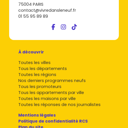
75004 PARIS
la luminosité et les espaces extérieurs. En prime, tu
contact@vivredansleneuf.fr
profites des
frais de notaire réduits
à environ
2 à 3 %
01 55 95 89 89
dans le neuf.
Les quartiers et micro-secteurs à cibler
À Eschau, l'essentiel se joue sur des
micro-secteurs
plutôt que de gros quartiers. Voici où chercher en priorité,
avec des tendances de prix indicatives dans le
neuf
:
À découvrir
Centre-bourg
(proximité commerces, église
Toutes les villes
abbatiale) : convivial et pratique au quotidien, neuf
Tous les départements
autour de
4 200 à 4 800 €/m²
selon prestations et
Toutes les régions
étage.
Nos derniers programmes neufs
Rives de l'Ill et secteurs verts
(chemins, calme) :
Tous les promoteurs
orientation recherchée, espaces extérieurs, neuf
Tous les appartements par ville
autour de
4 000 à 4 600 €/m²
.
Toutes les maisons par ville
Accès A35 / axes Illkirch–Erstein
: parfait pour les
Toutes les réponses de nos journalistes
navetteurs, neuf autour de
3 900 à 4 400 €/m²
, selon
Mentions légales
l'acoustique et la qualité des menuiseries.
Politique de confidentialité RCS
Proximité zones d'activités
(nord de la commune,
Plan du site