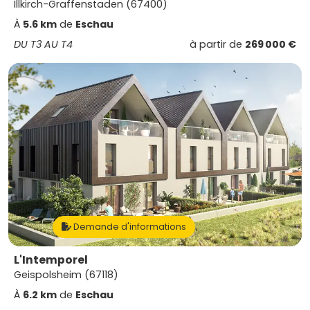
Illkirch-Graffenstaden (67400)
À
5.6 km
de
Eschau
DU T3 AU T4
à partir de
269 000 €
Demande d'informations
L'Intemporel
Geispolsheim (67118)
À
6.2 km
de
Eschau