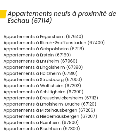
Graffenstaden
et aux pôles d'emploi. Voici pourquoi un
appartement neuf à Eschau
fait sens :
Appartements neufs à proximité de
Eschau (67114)
Mobilité fluide
: bus CTS, pistes cyclables vers
Illkirch
, axes rapides pour rejoindre
Strasbourg
ou
Erstein
. Parfait si tu veux limiter les temps de trajet.
Appartements à Fegersheim (67640)
Cadre de vie vert
: rives de l'
Ill
, forêts proches et
Appartements à Illkirch-Graffenstaden (67400)
chemins le long du canal. Idéal pour un quotidien plus
Appartements à Geispolsheim (67118)
serein.
Appartements à Erstein (67150)
Prix encore accessibles
: des programmes neufs
Appartements à Entzheim (67960)
plus abordables qu'en cœur de Strasbourg, avec un
Appartements à Lingolsheim (67380)
bon
rapport qualité/prix
et un
rendement locatif
Appartements à Holtzheim (67810)
pertinent sur les petites surfaces.
Appartements à Strasbourg (67000)
Promoteurs
actifs et opérations à taille humaine,
Appartements à Wolfisheim (67202)
avec des prestations modernes (isolation
RE 2020
,
Appartements à Schiltigheim (67300)
espaces extérieurs, stationnements).
Appartements à Breuschwickersheim (67112)
Demande locale
portée par les actifs de
Appartements à Ernolsheim-Bruche (67120)
l'Eurométropole et les familles en quête d'un
Appartements à Mittelhausbergen (67206)
environnement calme.
Appartements à Niederhausbergen (67207)
Appartements à Hœnheim (67800)
Si tu veux comparer les résidences et repérer les livraisons
Appartements à Bischheim (67800)
à court terme, pense à consulter régulièrement
Vivre