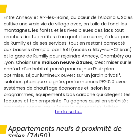
Entre Annecy et Aix-les-Bains, au cœur de l’Albanais, Sales
cultive une vraie vie de village avec, en toile de fond, les
montagnes, les forêts et les rives bleues des lacs tout
proches : ici, tu profites d’un quotidien serein, à deux pas
de Rumilly et de ses services, tout en restant connecté
aux bassins d’emploi par l’A41 (accès à Alby-sur-Chéran)
et la gare de Rumilly pour rejoindre Annecy, Chambéry ou
Lyon. Choisir une
maison neuve à Sales
, c’est miser sur le
confort d’un habitat pensé pour aujourd’hui : plan
optimisé, séjour lumineux ouvert sur un jardin privatif,
isolation phonique soignée, performances RE2020 avec
systèmes de chauffage économes et, selon les
programmes, équipements bas carbone qui allègent tes
factures et ton empreinte. Tu gagnes aussi en sérénité :
garanties constructeur (dont la décennale), faibles
Lire la suite...
besoins d’entretien, matériaux durables, et un cadre
paisible qui favorise la vie au grand air — balades le long
du Chéran, escapades au Semnoz, paddle sur le lac
Appartements neufs à proximité de
d’Annecy ou pause au lac du Bourget. Pour un premier
Sales (74150)