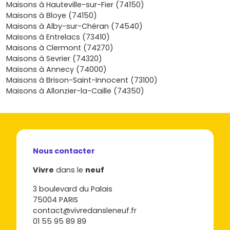
maisons neuves à Sales sur Vivre dans le neuf, compare
Maisons à Hauteville-sur-Fier (74150)
les plans, les niveaux de prestation et les prix, repère les
Maisons à Bloye (74150)
disponibilités par quartier et contacte un conseiller pour
Maisons à Alby-sur-Chéran (74540)
affiner ton financement et programmer une visite ; en
Maisons à Entrelacs (73410)
quelques clics, tu fais le tri et tu mets toutes les chances
Maisons à Clermont (74270)
de ton côté pour emménager dans la maison qui te
Maisons à Sevrier (74320)
ressemble.
Maisons à Annecy (74000)
Maisons à Brison-Saint-Innocent (73100)
Maisons à Allonzier-la-Caille (74350)
Nous contacter
Vivre
dans le
neuf
3 boulevard du Palais
75004 PARIS
contact@vivredansleneuf.fr
01 55 95 89 89