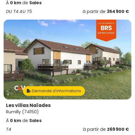
À
0 km
de
Sales
DU T4 AU T5
à partir de
354 900 €
Demande d'informations
Les villas Naïades
Rumilly (74150)
À
0 km
de
Sales
T4
à partir de
269 900 €