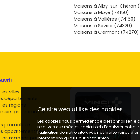
s villages
Maisons à Alby-sur-Chéran 
tions,
Maisons à Moye (74150)
as besoin, et
Maisons à Vallières (74150)
 ton
Maisons à Sevrier (74320)
ntre la douceur
Maisons à Clermont (74270)
e l’axe
 Albens
une
uvrir
les villes
es départements
 les régions
Ce site web utilise des cookies.
rniers programmes
Les cookies nous permettent de personnaliser le co
es promoteurs
relatives aux médias sociaux et d'analyser notre 
es appartements par ville
l'utilisation de notre site avec nos partenaires d'
 les maisons par ville
informations que tu leur as fournies.