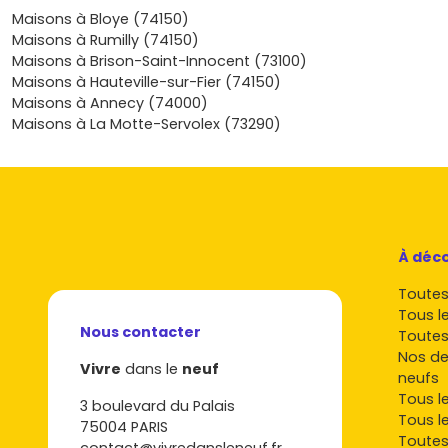
maintenant les programmes disponibles à Albens et dans le
Maisons à Bloye (74150)
d’Entrelacs : compare les plans, surfaces, niveaux de presta
Maisons à Rumilly (74150)
calendrier de livraison et budgets, repère la maison dont tu 
Maisons à Brison-Saint-Innocent (73100)
demande facilement une étude personnalisée pour calibrer
Maisons à Hauteville-sur-Fier (74150)
financement et vérifier ton éligibilité aux aides. Tu verras, e
Maisons à Annecy (74000)
de vie savoyarde, la performance du neuf et la dynamique d
Maisons à La Motte-Servolex (73290)
Annecy–Aix, tout est réuni pour faire de ta
maison neuve à
décision solide aujourd’hui et sereine pour demain.
À déco
Toutes 
Tous l
Nous contacter
Toutes
Nos de
Vivre
dans le
neuf
neufs
Tous l
3 boulevard du Palais
Tous l
75004 PARIS
Toutes
contact@vivredansleneuf.fr