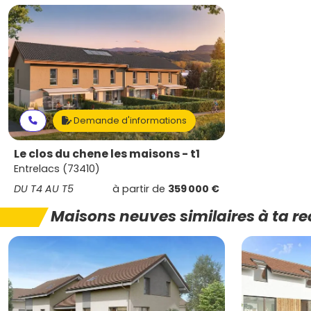
Demande d'informations
Le clos du chene les maisons - t1
Entrelacs (73410)
DU T4 AU T5
à partir de
359 000 €
Maisons neuves similaires à ta r