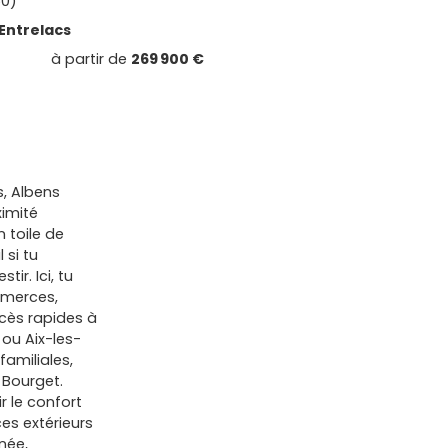
50)
Entrelacs
à partir de
269 900 €
s, Albens
ximité
 toile de
 si tu
tir. Ici, tu
ommerces,
cès rapides à
 ou Aix-les-
familiales,
 Bourget.
ir le confort
ces extérieurs
née,