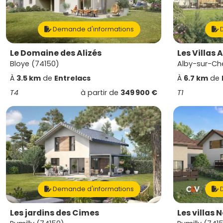
Demande d'informations
D
Le Domaine des Alizés
Les Villas 
Bloye (74150)
Alby-sur-Ch
À
3.5 km
de
Entrelacs
À
6.7 km
de
T4
à partir de
349 900 €
T1
Demande d'informations
D
Les jardins des Cimes
Les villas 