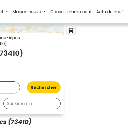
uf
Maison
neuve
Conseils
immo neuf
Actu
du neuf
ône-Alpes
410)
(73410)
Rechercher
cs (73410)