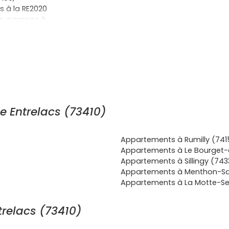
 à la RE2020
res, pompes à
tures
ès
r sur
le au prêt à
ssources et
et la
 à la
e Entrelacs (73410)
aussi des
ennale
) et de
nquille du
Appartements à Rumilly (741
 zone à la
Appartements à Le Bourget-
t autant les
Appartements à Sillingy (743
ied-à-terre
Appartements à Menthon-Sa
xois ou Savoie
Appartements à La Motte-Se
 vises la
ormances
trelacs (73410)
en. Envie de
e dès