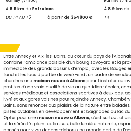
Rumilly (74150)
Rumilly (741
À
8.9 km
de
Entrelacs
À
8.9 km
de
DU T4 AU T5
à partir de
354 900 €
T4
Entre Annecy et Aix-les-Bains, au cœur du pays de l’Albanai
combine l’ambiance paisible d’un bourg savoyard et la pro
immédiate des grands bassins d’emploi, avec les Bauges en
fond et les lacs à portée de week-end : un cadre de vie idéal
cherches une
maison neuve à Albens
pour t’installer ou inves
profites d’une vraie qualité de vie au quotidien : écoles, c
services médicaux et associations sportives à deux pas, ac
l’A41 et aux gares voisines pour rejoindre Annecy, Chambéry
Bains, sans renoncer aux plaisirs de la nature entre balades 
pistes cyclables en développement et baignades au lac du
Opter pour une
maison neuve à Albens
, c’est surtout chois
et la sérénité : plans optimisés, belle lumière naturelle, espa
pensés pour vivre dedans-dehors une grande partie de l’an