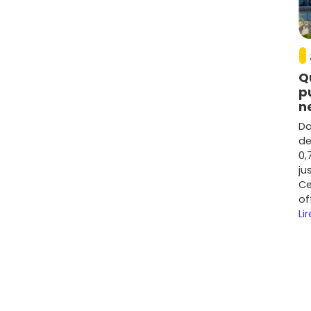
Q
p
n
Da
de
0,
ju
Ce
of
Lir