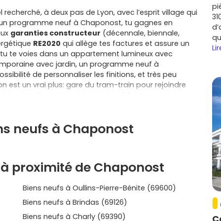
pi
 recherché, à deux pas de Lyon, avec l’esprit village qui
31
ant un programme neuf à Chaponost, tu gagnes en
d’
aux
garanties constructeur
(décennale, biennale,
qu
ergétique
RE2020
qui allège tes factures et assure un
Lir
 tu te voies dans un appartement lumineux avec
emporaine avec jardin, un programme neuf à
sibilité de personnaliser les finitions, et très peu
on est un vrai plus: gare du tram-train pour rejoindre
tro à Oullins et Saint-Genis-Laval, liaisons rapides
e, Irigny ou Pierre-Bénite, sans oublier Craponne,
pour élargir ton périmètre de choix. Au quotidien, tu
ens neufs à Chaponost
, d’équipements sportifs et d’espaces verts, avec en
 sentiers vers les Monts du Lyonnais pour t’aérer. Côté
ions d’éligibilité, peut alléger ton financement si tu es
dent une exonération partielle et temporaire de taxe
 à proximité de Chaponost
pplique à ton projet. Investir dans le neuf, c’est aussi la
riques et incendie récentes), plus économe, et prêt à
Biens neufs à Oullins-Pierre-Bénite (69600)
révoir. Si tu hésites entre appartement et maison, pose-
 immédiate des transports, ascenseur et sécurité pour
Biens neufs à Brindas (69126)
es pour l’autre. Dans tous les cas, l’offre locale est
Biens neufs à Charly (69390)
C
, les expositions, les prestations et les délais de