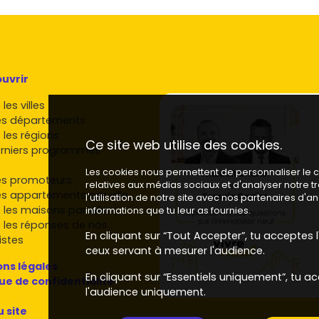
uvrir
les villes
es départements
 les régions
Ce site web utilise des cookies.
rniers programmes
Les cookies nous permettent de personnaliser le co
es promoteurs
relatives aux médias sociaux et d'analyser notre 
es appartements par ville
l'utilisation de notre site avec nos partenaires d'
 les maisons par ville
informations que tu leur as fournies.
 les réponses de nos
En cliquant sur “Tout Accepter”, tu acceptes l'
istes
ceux servant à mesurer l'audience.
ns légales
En cliquant sur “Essentiels uniquement”, tu ac
que de confidentialité
l'audience uniquement.
u site