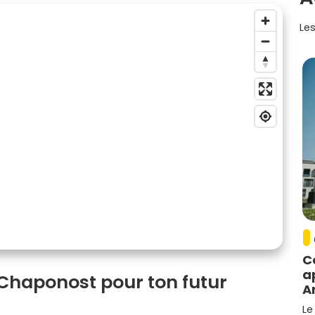
Les
C
a
à Chaponost pour ton futur
A
Le