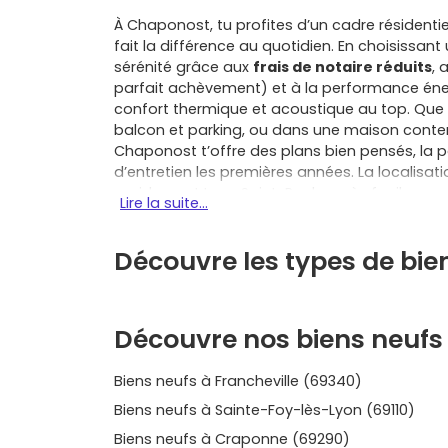
À Chaponost, tu profites d’un cadre résidentiel
fait la différence au quotidien. En choisiss
sérénité grâce aux
frais de notaire réduits
, 
parfait achèvement) et à la performance én
confort thermique et acoustique au top. Que
balcon et parking, ou dans une maison cont
Chaponost t’offre des plans bien pensés, la pos
d’entretien les premières années. La localisati
rapidement Lyon Saint-Paul, accès facile au mé
Lire la suite...
vers Francheville, Brignais, Tassin-la-Demi-Lun
Vernaison et Vourles, toutes à moins de 20 km 
Découvre les types de bi
profites de commerces de proximité, d’écoles
bonus les vestiges de l’aqueduc du Gier et les
budget, le
Prêt à taux zéro (PTZ)
, sous condit
primo-accédant, et certaines communes accor
Découvre nos biens neufs
foncière: c’est le moment de vérifier ce qui s’a
garantie d’un logement plus sûr (normes élect
Biens neufs à Francheville (69340)
vivre dès la remise des clés, sans travaux à p
toi la question de ton mode de vie: proximité
Biens neufs à Sainte-Foy-lès-Lyon (69110)
l’un; intimité, jardin et pièces de vie traversant
Biens neufs à Craponne (69290)
suffisamment variée pour comparer les surfaces