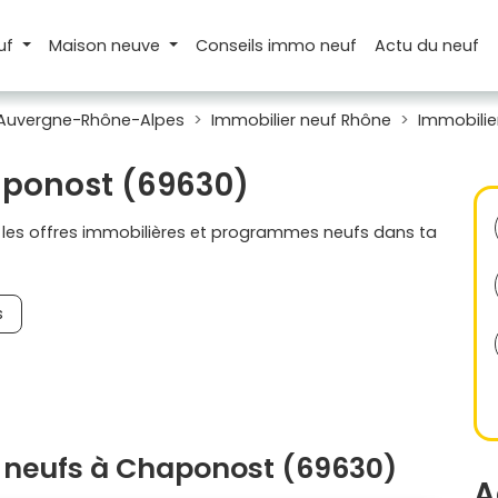
uf
Maison
neuve
Conseils
immo neuf
Actu
du neuf
 Auvergne-Rhône-Alpes
Immobilier neuf Rhône
Immobilie
aponost (69630)
s les offres immobilières et programmes neufs dans ta
s
 neufs à Chaponost (69630)
A