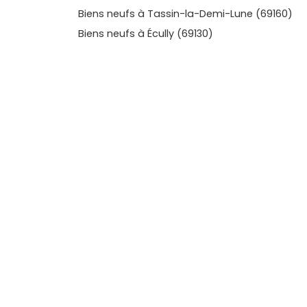
livraison. Pour te faire une idée claire, exp
Biens neufs à Tassin-la-Demi-Lune (69160)
Vivre dans le neuf, regarde les emplacements p
Biens neufs à Écully (69130)
livraison: tu verras rapidement lequel corresp
valorisant ton avenir.