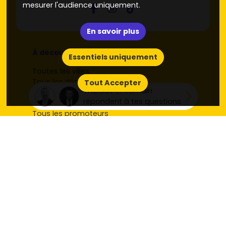
mesurer l'audience uniquement.
En savoir plus
À découvrir
Essentiels uniquement
Toutes les villes
Tous les départements
Tout Accepter
Thibault et Romain
Toutes les régions
répondent à tes questions
Nos derniers programmes neufs
Tous les promoteurs
Tous les appartements par ville
Toutes les maisons par ville
Toutes les réponses de nos journalistes
Mentions légales
Politique de confidentialité RCS
Plan du site