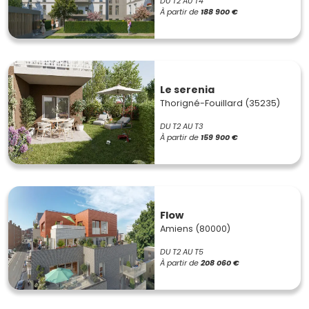
DU T2 AU T4
À partir de
188 900 €
Le serenia
Thorigné-Fouillard (35235)
DU T2 AU T3
À partir de
159 900 €
Flow
Amiens (80000)
DU T2 AU T5
À partir de
208 060 €