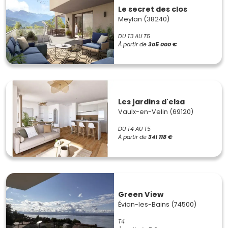
Le secret des clos
Meylan (38240)
DU T3 AU T5
À partir de
305 000 €
Les jardins d'elsa
Vaulx-en-Velin (69120)
DU T4 AU T5
À partir de
341 118 €
Green View
Évian-les-Bains (74500)
T4