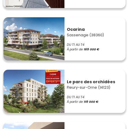
Ocarina
Sassenage (38360)
DU T1 AU T4
À partir de
169 000 €
Le parc des orchidées
Fleury-sur-Orne (14123)
DU T1 AU T4
À partir de
119 000 €