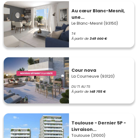
Au cœur Blanc-Mesnil,
une...
Le Blanc-Mesnil (93150)
T4
À partir de
349 000 €
Cour nova
La Courneuve (93120)
DU T1 AU T5
À partir de
148 755 €
Toulouse - Dernier 5P -
Livraison...
Toulouse (31000)