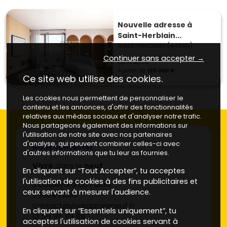
Nouvelle adresse à
Saint-Herblain...
Saint-Herblain (44800)
Continuer sans accepter →
DU T1 AU T4
À partir de
135 000 €
Ce site web utilise des cookies.
Les cookies nous permettent de personnaliser le
contenu et les annonces, d'offrir des fonctionnalités
relatives aux médias sociaux et d'analyser notre trafic.
Nous partageons également des informations sur
l'utilisation de notre site avec nos partenaires
d'analyse, qui peuvent combiner celles-ci avec
Nous contacter
d'autres informations que tu leur as fournies.
Vivre
dans le
neuf
En cliquant sur “Tout Accepter”, tu acceptes
l'utilisation de cookies à des fins publicitaires et
3 boulevard du Palais
ceux servant à mesurer l'audience.
75004 PARIS
contact@vivredansleneuf.fr
En cliquant sur “Essentiels uniquement”, tu
01 55 95 89 89
acceptes l'utilisation de cookies servant à