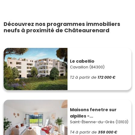
Découvrez nos programmes immobiliers
neufs à proximité de Châteaurenard
Le cabellio
Cavaillon (84300)
T2
à partir de
172 000 €
Maisons fenetre sur
alpilles -...
Saint-Étienne-du-Grès (13103)
T4
à partir de
359 000 €