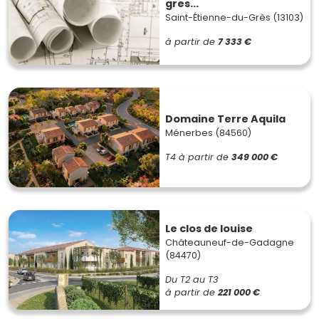
gres...
Saint-Étienne-du-Grès (13103)
à partir de
7 333 €
Domaine Terre Aquila
Ménerbes (84560)
T4
à partir de
349 000 €
Le clos de louise
Châteauneuf-de-Gadagne
(84470)
Du T2 au T3
à partir de
221 000 €