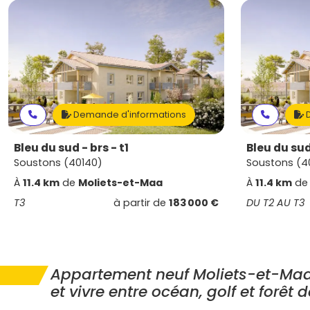
Demande d'informations
D
Bleu du sud - brs - t1
Bleu du su
Soustons (40140)
Soustons (4
À
11.4 km
de
Moliets-et-Maa
À
11.4 km
d
T3
à partir de
183 000 €
DU T2 AU T3
Appartement neuf Moliets-et-Maa :
et vivre entre océan, golf et forêt