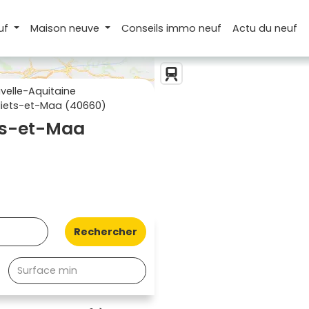
uf
Maison
neuve
Conseils
immo neuf
Actu
du neuf
elle-Aquitaine
iets-et-Maa (40660)
ts-et-Maa
Rechercher