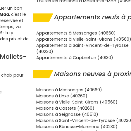
Toutes les maisons à Moliets-et-Maa (4066
tuer un bon
-Maa
, c'est le
Appartements neufs à p
préservée et
 temps, va
f
: tu y
Appartements à Messanges (40660)
des prix et de
Appartements à Vielle-Saint-Girons (40560
Appartements à Saint-Vincent-de-Tyrosse
(40230)
Moliets-
Appartements à Capbreton (40130)
Maisons neuves à proxi
 choix pour
Maisons à Messanges (40660)
e
Maisons à Linxe (40260)
Moliets
et
Maisons à Vielle-Saint-Girons (40560)
 pied ou à
Maisons à Castets (40260)
 à l'océan.
Maisons à Seignosse (40510)
de explose
Maisons à Saint-Vincent-de-Tyrosse (40230
urg
garde une
Maisons à Bénesse-Maremne (40230)
rendement