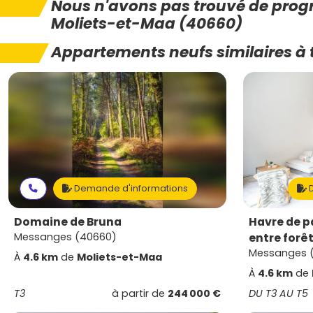
Nous n'avons pas trouvé de pro
Moliets-et-Maa (40660)
Appartements neufs similaires à 
Demande d'informations
D
Domaine de Bruna
Havre de pa
Messanges (40660)
entre forê
Messanges 
À
4.6 km
de
Moliets-et-Maa
À
4.6 km
de
T3
à partir de
244 000 €
DU T3 AU T5