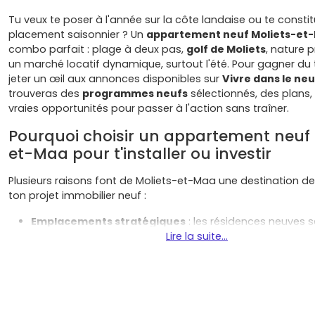
Tu veux te poser à l'année sur la côte landaise ou te consti
placement saisonnier ? Un
appartement neuf Moliets-et
combo parfait : plage à deux pas,
golf de Moliets
, nature 
un marché locatif dynamique, surtout l'été. Pour gagner du
jeter un œil aux annonces disponibles sur
Vivre dans le neu
trouveras des
programmes neufs
sélectionnés, des plans, 
vraies opportunités pour passer à l'action sans traîner.
Pourquoi choisir un appartement neuf 
et-Maa pour t'installer ou investir
Plusieurs raisons font de Moliets-et-Maa une destination de
ton projet immobilier neuf :
Emplacements stratégiques
: les résidences neuves s
concentrent près de
Moliets-Plage
Lire la suite...
, autour du
golf de 
vers le
Courant d'Huchet
. Tu profites d'un quotidien à
vélo, avec commerces, pistes cyclables et accès direct
Demande locative solide
: en haute saison, la deman
grâce aux surfeurs, familles et golfeurs. À l'année, le
bo
demande régulière. Résultat : une bonne base pour un