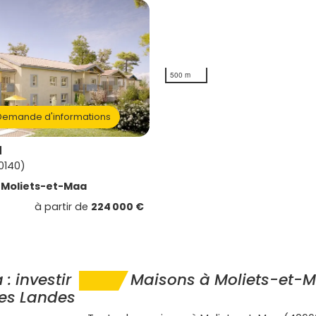
500 m
emande d'informations
d
0140)
e
Moliets-et-Maa
à partir de
224 000 €
 investir
Maisons à Moliets-et-
 des Landes