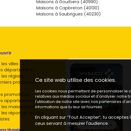
Maisons à Gourbera (40990)
Maisons à Capbreton (40130)
s, calme, et
Maisons à Saubrigues (40230)
t pour une
daire
facile à
, et à
~1 h de
r à la
uvrir
frent une
dernes
les villes
es départements
ts-et-
 les régions
Ce site web utilise des cookies.
rniers programmes
Les cookies nous permettent de personnaliser le co
es promoteurs
ine en
relatives aux médias sociaux et d'analyser notre 
es appartements par ville
l'utilisation de notre site avec nos partenaires d'
 les maisons par ville
informations que tu leur as fournies.
 les réponses de nos
En cliquant sur “Tout Accepter”, tu acceptes l'
istes
et
T2
se
ceux servant à mesurer l'audience.
ries
ns légales