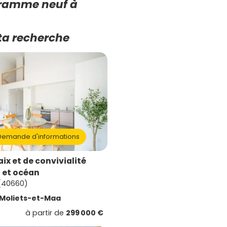
gramme neuf à
ta recherche
emande d'informations
ix et de convivialité
t et océan
(40660)
Moliets-et-Maa
à partir de
299 000 €