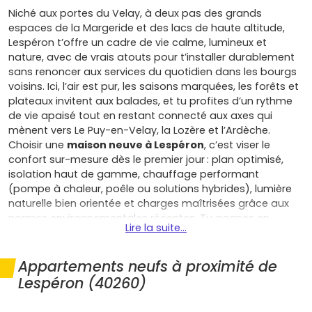
Niché aux portes du Velay, à deux pas des grands
espaces de la Margeride et des lacs de haute altitude,
Lespéron t’offre un cadre de vie calme, lumineux et
nature, avec de vrais atouts pour t’installer durablement
sans renoncer aux services du quotidien dans les bourgs
voisins. Ici, l’air est pur, les saisons marquées, les forêts et
plateaux invitent aux balades, et tu profites d’un rythme
de vie apaisé tout en restant connecté aux axes qui
mènent vers Le Puy-en-Velay, la Lozère et l’Ardèche.
Choisir une
maison neuve à Lespéron
, c’est viser le
confort sur-mesure dès le premier jour : plan optimisé,
isolation haut de gamme, chauffage performant
(pompe à chaleur, poêle ou solutions hybrides), lumière
naturelle bien orientée et charges maîtrisées grâce aux
normes environnementales récentes. Tu gagnes en
Lire la suite...
sérénité au quotidien, mais aussi dans ton budget : les
frais de notaire réduits
sur le neuf allègent l’achat, le
prêt à taux zéro
peut t’aider si tu es primo-accédant
Appartements neufs à proximité de
(sous conditions), et tu bénéficies des
garanties
Lespéron (40260)
constructeur
(parfait achèvement, biennale, décennale)
qui sécurisent ton projet pendant des années. Côté