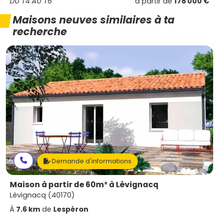
DU T4 AU T6
à partir de
178 000 €
Maisons neuves similaires à ta
recherche
Demande d'informations
Maison à partir de 60m² à Lévignacq
Lévignacq (40170)
À
7.6 km
de
Lespéron