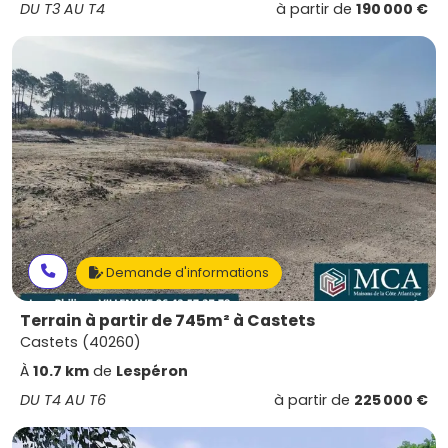
DU T3 AU T4
à partir de
190 000 €
Demande d'informations
Terrain à partir de 745m² à Castets
Castets (40260)
À
10.7 km
de
Lespéron
DU T4 AU T6
à partir de
225 000 €