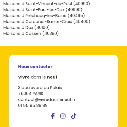
financement ou tout simplement vérifier la faisabilité de
Maisons à Saint-Vincent-de-Paul (40990)
ton projet ? Parcours les programmes disponibles sur
Maisons à Saint-Paul-lès-Dax (40990)
Vivre dans le neuf
, demande des plans, des visites et
Maisons à Préchacq-les-Bains (40465)
des estimations personnalisées : tu auras toutes les
Maisons à Carcarès-Sainte-Croix (40400)
cartes en main pour concrétiser, à ton rythme, l’achat
Maisons à Dax (40100)
d’une
maison neuve à Lespéron
qui te ressemble.
Maisons à Cassen (40380)
Nous contacter
Vivre
dans le
neuf
3 boulevard du Palais
75004 PARIS
contact@vivredansleneuf.fr
01 55 95 89 89