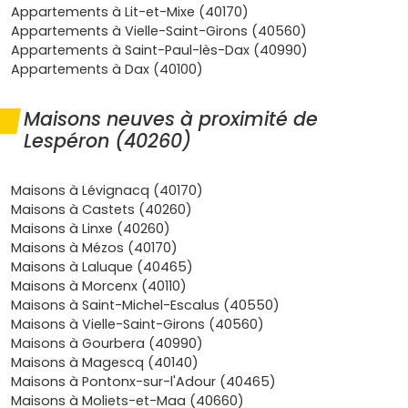
qualité de vie, une maison neuve te donne la liberté d’un
Appartements à Lit-et-Mixe (40170)
jardin pour les enfants, d’un potager ou d’une terrasse au
Appartements à Vielle-Saint-Girons (40560)
soleil, tout en restant proche des écoles, de commerces
Appartements à Saint-Paul-lès-Dax (40990)
de proximité, de professionnels de santé et
Appartements à Dax (40100)
d’équipements sportifs et culturels des environs. Si tu
envisages d’investir, un bien récent se loue facilement
Maisons neuves à proximité de
grâce à sa performance énergétique, à ses faibles
Lespéron (40260)
factures et à son confort moderne ; selon ta stratégie, tu
peux viser la location meublée longue durée ou des
séjours touristiques liés aux activités de pleine nature, à
Maisons à Lévignacq (40170)
encadrer selon la réglementation locale. À Lespéron,
Maisons à Castets (40260)
l’implantation de ton projet peut aussi rimer avec
Maisons à Linxe (40260)
télétravail, la connexion numérique se déployant
Maisons à Mézos (40170)
progressivement sur le territoire : c’est le bon compromis
Maisons à Laluque (40465)
entre tranquillité et modernité. Enfin, une
maison neuve à
Maisons à Morcenx (40110)
Lespéron
te permet d’anticiper l’avenir : pas de gros
Maisons à Saint-Michel-Escalus (40550)
travaux avant longtemps, possibilité d’adapter
Maisons à Vielle-Saint-Girons (40560)
l’aménagement à tes besoins (suite parentale, bureau,
Maisons à Gourbera (40990)
cellier), et un confort thermique été comme hiver qui
Maisons à Magescq (40140)
valorise ton bien dans le temps. Tu veux comparer les
Maisons à Pontonx-sur-l'Adour (40465)
terrains, les typologies et les prix, affiner ton plan de
Maisons à Moliets-et-Maa (40660)