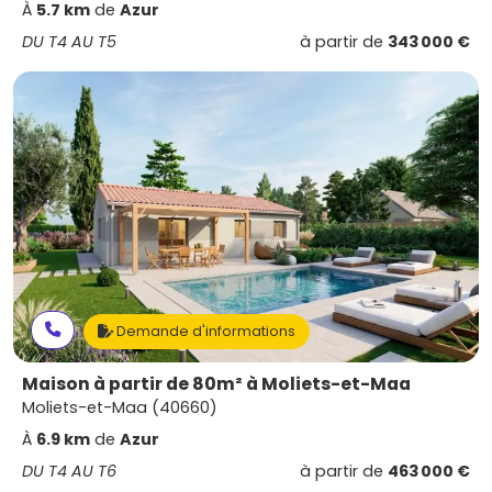
À
5.7 km
de
Azur
DU T4 AU T5
à partir de
343 000 €
Demande d'informations
Maison à partir de 80m² à Moliets-et-Maa
Moliets-et-Maa (40660)
À
6.9 km
de
Azur
DU T4 AU T6
à partir de
463 000 €