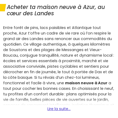
Acheter ta maison neuve à Azur, au
cœur des Landes
Entre forêt de pins, lacs paisibles et Atlantique tout
proche, Azur t’offre un cadre de vie rare où l’on respire le
grand air des Landes sans renoncer aux commodités du
quotidien. Ce village authentique, à quelques kilomètres
de Soustons et des plages de Messanges et Vieux-
Boucau, conjugue tranquillité, nature et dynamisme local :
écoles et services essentiels à proximité, marché et vie
associative conviviale, pistes cyclables et sentiers pour
décrocher en fin de journée, le tout à portée de Dax et de
la côte basque. Si tu rêvais d’un chez-toi lumineux,
fonctionnel et facile à vivre, une
maison neuve à Azur
a
tout pour cocher les bonnes cases. En choisissant le neuf,
tu profites d’un confort durable : plans optimisés pour la
vie de famille, belles pièces de vie ouvertes sur le jardin,
espaces de rangement intelligents, isolation thermique et
Lire la suite...
acoustique performante, chauffage économe conforme
à la RE 2020, et finitions pensées pour limiter les frais