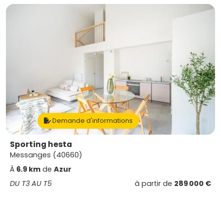
Demande d'informations
Sporting hesta
Messanges (40660)
À
6.9 km
de
Azur
DU T3 AU T5
à partir de
289 000 €