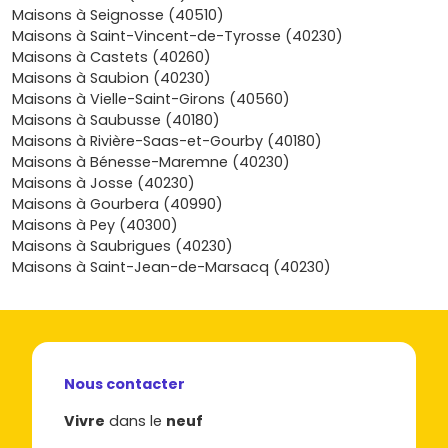
de livraison. Pour t’y aider, explore les opportunités
Maisons à Seignosse (40510)
disponibles et projette-toi facilement dans ta future
Maisons à Saint-Vincent-de-Tyrosse (40230)
maison neuve à Azur
: découvre les programmes en
Maisons à Castets (40260)
cours, repère les quartiers qui te ressemblent, et vérifie en
Maisons à Saubion (40230)
un clin d’œil les surfaces, les équipements et
Maisons à Vielle-Saint-Girons (40560)
l’environnement. Envie de passer de l’idée à
Maisons à Saubusse (40180)
l’emménagement ? Parcours les annonces de Vivre dans
Maisons à Rivière-Saas-et-Gourby (40180)
le neuf, échange avec nos conseillers et fais avancer ton
Maisons à Bénesse-Maremne (40230)
projet à ton rythme, en toute confiance.
Maisons à Josse (40230)
Maisons à Gourbera (40990)
Maisons à Pey (40300)
Maisons à Saubrigues (40230)
Maisons à Saint-Jean-de-Marsacq (40230)
Nous contacter
Vivre
dans le
neuf