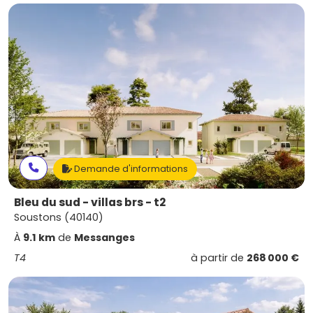
Demande d'informations
Bleu du sud - villas brs - t2
Soustons (40140)
À
9.1 km
de
Messanges
T4
à partir de
268 000 €