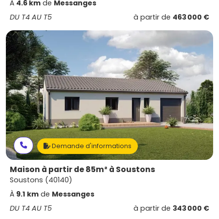
À
4.6 km
de
Messanges
DU T4 AU T5
à partir de
463 000 €
Demande d'informations
Maison à partir de 85m² à Soustons
Soustons (40140)
À
9.1 km
de
Messanges
DU T4 AU T5
à partir de
343 000 €