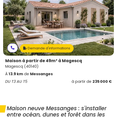
Demande d'informations
Maison à partir de 49m² à Magescq
Magescq (40140)
À
13.9 km
de
Messanges
DU T3 AU T5
à partir de
235 000 €
Maison neuve Messanges : s'installer
entre océan, dunes et forêt dans les