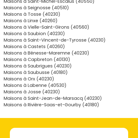
Maisons à Saint-Michel-Escalus (40550)
un premier achat. Tu profites d'un extérieur, d'un
Maisons à Seignosse (40510)
stationnement et d'une bonne isolation, avec un
Maisons à Tosse (40230)
budget contenu. Souvent proches du
centre-bourg
Maisons à Linxe (40260)
et des commerces.
Maisons à Vielle-Saint-Girons (40560)
Maisons individuelles avec jardin
: le top pour vivre
Maisons à Saubion (40230)
à l'année, à la lisière de la
forêt
ou sur les axes
Maisons à Saint-Vincent-de-Tyrosse (40230)
menant aux
plages Nord et Sud
. Pièces lumineuses,
Maisons à Castets (40260)
grandes baies, terrasses bois et douches de retour
Maisons à Bénesse-Maremne (40230)
de plage.
Maisons à Capbreton (40130)
Villas premium
(bois, architecte) : prestations haut
Maisons à Saubrigues (40230)
de gamme, matériaux nobles, beaux volumes,
Maisons à Saubusse (40180)
parfois
piscine
et vues dégagées sur la pinède.
Maisons à Orx (40230)
Idéales si tu vises un mix résidence principale +
Maisons à Labenne (40530)
location saisonnière qualitative.
Maisons à Josse (40230)
Maisons à ossature bois
(signature locale) : très
Maisons à Saint-Jean-de-Marsacq (40230)
demandées pour leur confort d'été/hiver et leur
Maisons à Rivière-Saas-et-Gourby (40180)
empreinte environnementale réduite, parfaitement
adaptées au climat côtier.
Où acheter ta maison neuve à
Messanges : secteurs et fourchettes de