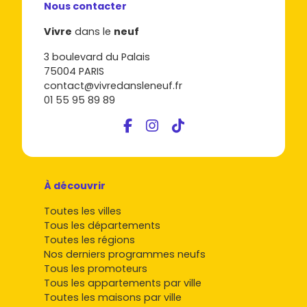
prix
Nous contacter
Vivre
dans le
neuf
Voici les principaux secteurs où investir et leurs prix
moyens :
3 boulevard du Palais
75004 PARIS
Centre-bourg de Messanges
(commerces, école,
contact@vivredansleneuf.fr
services) : pratique à l'année, ambiance village,
01 55 95 89 89
accès rapide aux pistes cyclables.
Prix moyen neuf
:
5 200 à 6 500 €/m²
.
Plages Nord et Sud
(proximité océan, surf, dunes) :
très prisé pour les vacances et la location
saisonnière, tranquillité maximale.
Prix moyen neuf
:
6 500 à 8 500 €/m²
.
À découvrir
Proche étang de la Prade et lisière de forêt
(cadre
nature, balades, VTT) : parfait si tu veux l'esprit
Toutes les villes
"Landes" au quotidien.
Tous les départements
Prix moyen neuf
:
5 700 à 7 500 €/m²
.
Toutes les régions
Limite Moliets-et-Maa / Vieux-Boucau
(accès aux
Nos derniers programmes neufs
animations et à Port d'Albret) : excellent compromis
Tous les promoteurs
budget/commodités.
Tous les appartements par ville
Prix moyen neuf
:
5 400 à 7 200 €/m²
.
Toutes les maisons par ville