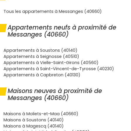
toute l'année.
Dynamique touristique
forte qui soutient la
Tous les appartements à Messanges (40660)
location saisonnière
et la valorisation patrimoniale.
L'été, la demande explose sur le littoral entre
Vieux-
Appartements neufs à proximité de
Boucau
,
Messanges
et
Moliets-et-Maa
.
Messanges (40660)
Immobilier neuf à Messanges
performant : confort
moderne,
RE 2020
, isolation au top, facture d'énergie
maîtrisée et faibles charges.
Appartements à Soustons (40140)
Accès
pratique : A63 à proximité, gares de
Dax
et
Appartements à Seignosse (40510)
Bayonne
pour le TGV, aéroport de
Biarritz
à moins
Appartements à Vielle-Saint-Girons (40560)
d'1h.
Appartements à Saint-Vincent-de-Tyrosse (40230)
Frais de notaire réduits
dans le neuf (en moyenne
2
Appartements à Capbreton (40130)
à 3 %
), zéro gros travaux à prévoir et garanties
décennales.
Maisons neuves à proximité de
Les types de maisons neuves que tu
Messanges (40660)
peux trouver à Messanges
Plusieurs typologies de biens immobiliers neufs s'offrent à
Maisons à Moliets-et-Maa (40660)
toi :
Maisons à Soustons (40140)
Maisons à Magescq (40140)
Maisons mitoyennes en lotissement
: idéales pour