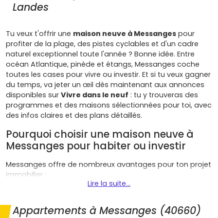
Landes
Tu veux t'offrir une
maison neuve à Messanges
pour
profiter de la plage, des pistes cyclables et d'un cadre
naturel exceptionnel toute l'année ? Bonne idée. Entre
océan Atlantique, pinède et étangs, Messanges coche
toutes les cases pour vivre ou investir. Et si tu veux gagner
du temps, va jeter un œil dès maintenant aux annonces
disponibles sur
Vivre dans le neuf
: tu y trouveras des
programmes et des maisons sélectionnées pour toi, avec
des infos claires et des plans détaillés.
Pourquoi choisir une maison neuve à
Messanges pour habiter ou investir
Messanges offre de nombreux avantages pour ton projet
immobilier :
Lire la suite...
Qualité de vie
exceptionnelle : accès direct aux
plages de Messanges
, à la
forêt des Landes
, aux
Appartements à Messanges (40660)
pistes cyclables de la Vélodyssée. Ici, tu vis dehors