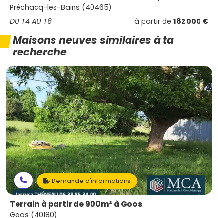
Préchacq-les-Bains (40465)
DU T4 AU T6
à partir de
182 000 €
Maisons neuves similaires à ta
recherche
Demande d'informations
Terrain à partir de 900m² à Goos
Goos (40180)