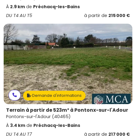
À
2.9 km
de
Préchacq-les-Bains
DU T4 AU T5
à partir de
215 000 €
Demande d'informations
Terrain à partir de 523m² à Pontonx-sur-l'Adour
Pontonx-sur-l'Adour (40465)
À
3.4 km
de
Préchacq-les-Bains
DU T4 AU T7
à partir de
217 000 €