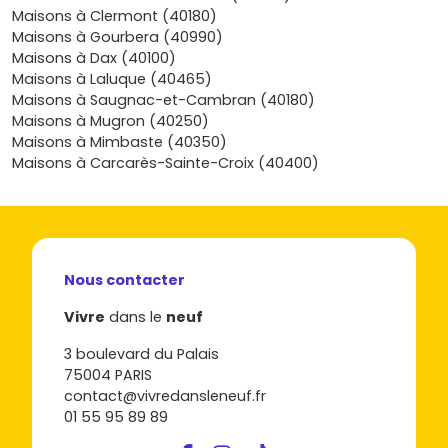
par rapport au littoral tout en permettant d’y accéder
Maisons à Clermont (40180)
facilement. Prêt à concrétiser ton projet et à comparer
Maisons à Gourbera (40990)
plans, prix et délais de livraison ? Parcours les annonces
Maisons à Dax (40100)
de
Vivre dans le neuf
, découvre les programmes
Maisons à Laluque (40465)
disponibles et fais le premier pas vers ta maison idéale à
Maisons à Saugnac-et-Cambran (40180)
Préchacq-les-Bains ; je t’accompagne pour affiner ton
Maisons à Mugron (40250)
budget, vérifier les aides mobilisables et sélectionner la
Maisons à Mimbaste (40350)
parcelle ou l’agencement qui te ressemble, afin que ton
Maisons à Carcarès-Sainte-Croix (40400)
achat soit aussi simple que rassurant, du premier rendez-
vous jusqu’à la remise des clés.
Nous contacter
Vivre
dans le
neuf
3 boulevard du Palais
75004 PARIS
contact@vivredansleneuf.fr
01 55 95 89 89