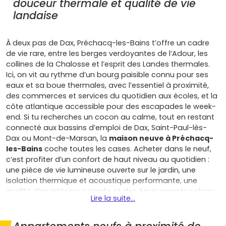
douceur thermale et qualité de vie
landaise
À deux pas de Dax, Préchacq-les-Bains t’offre un cadre
de vie rare, entre les berges verdoyantes de l’Adour, les
collines de la Chalosse et l’esprit des Landes thermales.
Ici, on vit au rythme d’un bourg paisible connu pour ses
eaux et sa boue thermales, avec l’essentiel à proximité,
des commerces et services du quotidien aux écoles, et la
côte atlantique accessible pour des escapades le week-
end. Si tu recherches un cocon au calme, tout en restant
connecté aux bassins d’emploi de Dax, Saint-Paul-lès-
Dax ou Mont-de-Marsan, la
maison neuve à Préchacq-
les-Bains
coche toutes les cases. Acheter dans le neuf,
c’est profiter d’un confort de haut niveau au quotidien :
une pièce de vie lumineuse ouverte sur le jardin, une
isolation thermique et acoustique performante, une
qualité d’air intérieur soignée et des équipements sobres
Lire la suite...
en énergie conformes à la
RE 2020
(orientation
bioclimatique, chauffage et production d’eau chaude
optimisés), de quoi réduire tes factures et vivre