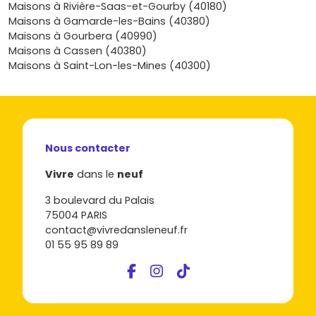
compare les plans, les emplacements et les budgets, et
Maisons à Rivière-Saas-et-Gourby (40180)
vois comment une
maison neuve à Narrosse
peut
Maisons à Gamarde-les-Bains (40380)
cocher toutes tes cases ; sur Vivre dans le neuf, je t’aide à
Maisons à Gourbera (40990)
repérer les opportunités pertinentes et à passer de l’idée
Maisons à Cassen (40380)
à la visite, puis à la remise des clés, en toute confiance.
Maisons à Saint-Lon-les-Mines (40300)
Nous contacter
Vivre
dans le
neuf
3 boulevard du Palais
75004 PARIS
contact@vivredansleneuf.fr
01 55 95 89 89