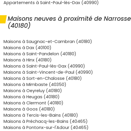
que d’une éventuelle exonération temporaire de taxe
Appartements à Saint-Paul-lès-Dax (40990)
foncière décidée localement. Pour habiter, c’est
l’assurance d’un cadre sain, bien isolé et durable, idéal si
Maisons neuves à proximité de Narrosse
tu es primo-accédant et que tu veux maîtriser ton
(40180)
budget sur le long terme ; pour investir, c’est une
demande locative soutenue par l’attractivité de Dax
(thermalisme, santé, services, tourisme) et par les actifs
Maisons à Saugnac-et-Cambran (40180)
du Grand Dax, avec des maisons faciles à louer à des
Maisons à Dax (40100)
familles à la recherche d’un jardin et de stationnement. Le
Maisons à Saint-Pandelon (40180)
foncier y reste plus accessible que sur le littoral, ce qui
Maisons à Hinx (40180)
permet d’optimiser la surface et la qualité des
Maisons à Saint-Paul-lès-Dax (40990)
prestations tout en restant dans une enveloppe
Maisons à Saint-Vincent-de-Paul (40990)
cohérente, et la mobilité est fluide grâce au réseau de
Maisons à Sort-en-Chalosse (40180)
bus de l’agglomération et aux grands axes tout proches.
Maisons à Mimbaste (40350)
Si tu veux te projeter sans stress, explore les programmes
Maisons à Oeyreluy (40180)
en cours et imagine ta
maison neuve à Narrosse
avec
Maisons à Heugas (40180)
une pièce de vie traversante, trois chambres, un cellier, un
Maisons à Clermont (40180)
garage et une vraie terrasse pour les soirées d’été, le tout
Maisons à Goos (40180)
livré clé en main et conforme aux dernières normes. Tu as
Maisons à Tercis-les-Bains (40180)
un projet à court terme ou tu démarres tout juste ta
Maisons à Préchacq-les-Bains (40465)
réflexion ? Parcours dès maintenant les disponibilités,
Maisons à Pontonx-sur-l'Adour (40465)