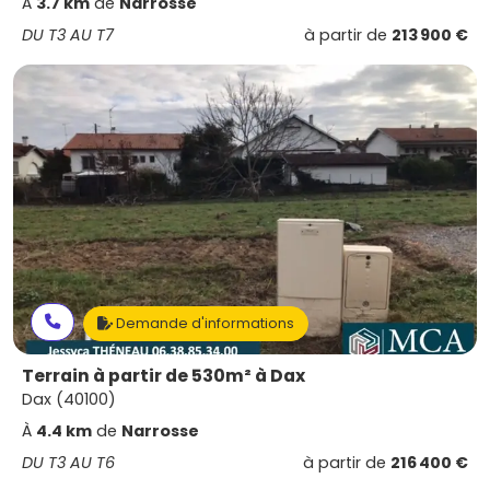
À
3.7 km
de
Narrosse
DU T3 AU T7
à partir de
213 900 €
Demande d'informations
Terrain à partir de 530m² à Dax
Dax (40100)
À
4.4 km
de
Narrosse
DU T3 AU T6
à partir de
216 400 €