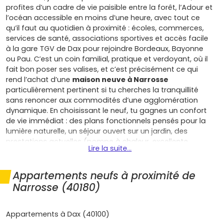
profites d’un cadre de vie paisible entre la forêt, l’Adour et
l’océan accessible en moins d’une heure, avec tout ce
qu’il faut au quotidien à proximité : écoles, commerces,
services de santé, associations sportives et accès facile
à la gare TGV de Dax pour rejoindre Bordeaux, Bayonne
ou Pau. C’est un coin familial, pratique et verdoyant, où il
fait bon poser ses valises, et c’est précisément ce qui
rend l’achat d’une
maison neuve à Narrosse
particulièrement pertinent si tu cherches la tranquillité
sans renoncer aux commodités d’une agglomération
dynamique. En choisissant le neuf, tu gagnes un confort
de vie immédiat : des plans fonctionnels pensés pour la
lumière naturelle, un séjour ouvert sur un jardin, des
prestations actuelles (pompe à chaleur, excellente
Lire la suite...
isolation, menuiseries performantes) et des charges
maîtrisées grâce aux exigences de la RE2020 qui tirent la
consommation d’énergie vers le bas. Tu bénéficies aussi
Appartements neufs à proximité de
des garanties qui sécurisent ton achat (parfait
Narrosse (40180)
achèvement, biennale, décennale), de
frais de notaire
réduits
et, sous conditions, d’aides à l’accession comme
le prêt à taux zéro selon ton éligibilité et le zonage, ainsi
Appartements à Dax (40100)