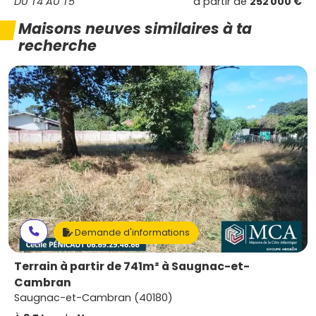
DU T4 AU T5
à partir de
252 000 €
Maisons neuves similaires à ta
recherche
Demande d'informations
Terrain à partir de 741m² à Saugnac-et-
Cambran
Saugnac-et-Cambran (40180)