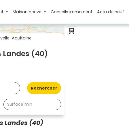
uf
Maison
neuve
Conseils
immo neuf
Actu
du neuf
elle-Aquitaine
 Landes (40)
Rechercher
s Landes (40)