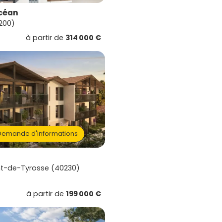
Océan
200)
à partir de
314 000 €
emande d'informations
nt-de-Tyrosse (40230)
à partir de
199 000 €