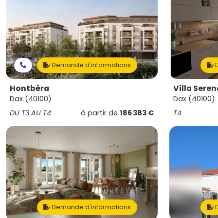
Demande d'informations
D
Hontbèra
Villa Seren
Dax (40100)
Dax (40100)
DU T3 AU T4
à partir de
186 383 €
T4
Demande d'informations
D