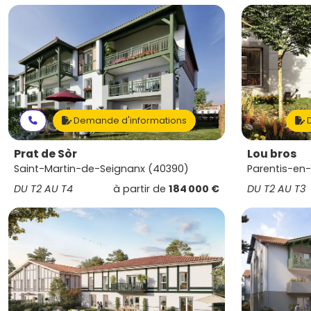
Demande d'informations
D
Prat de Sòr
Lou bros
Saint-Martin-de-Seignanx (40390)
Parentis-en-
DU T2 AU T4
à partir de
184 000 €
DU T2 AU T3