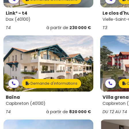
Link² - t4
Le clos d'
Dax (40100)
Vielle-Saint
T4
à partir de
230 000 €
T3
Demande d'informations
D
Baïna
Villa grena
Capbreton (40130)
Capbreton (
T4
à partir de
820 000 €
DU T2 AU T4