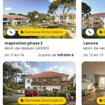
Demande d'informations
D
Inspiration phase 2
Lanova
Mont-de-Marsan (40000)
Mont-de-Ma
DU T1 AU T4
à partir de
109 000 €
DU T2 AU T3
Demande d'informations
D