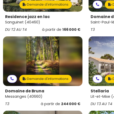
Demande d'informations
D
Residence jazz en lac
Domaine d'
Sanguinet (40460)
Saint-Paul-
DU T2 AU T4
à partir de
166 000 €
T3
Demande d'informations
D
Domaine de Bruna
Stellaria
Messanges (40660)
Lit-et-Mixe 
T3
à partir de
244 000 €
DU T3 AU T4