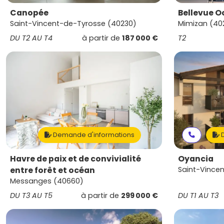
Canopée
Bellevue 
Saint-Vincent-de-Tyrosse (40230)
Mimizan (40
DU T2 AU T4
à partir de
187 000 €
T2
Demande d'informations
D
Havre de paix et de convivialité
Oyancia
entre forêt et océan
Saint-Vince
Messanges (40660)
DU T3 AU T5
à partir de
299 000 €
DU T1 AU T3