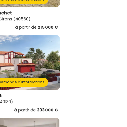
huchet
-Girons (40560)
à partir de
215 000 €
emande d'informations
t
40130)
à partir de
333 000 €