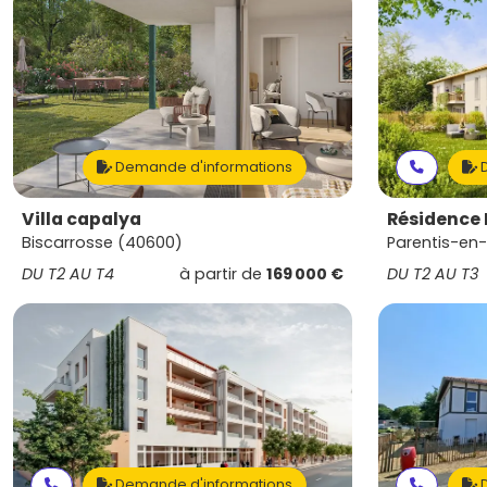
Demande d'informations
D
Villa capalya
Résidence 
Biscarrosse (40600)
Parentis-en-
DU T2 AU T4
à partir de
169 000 €
DU T2 AU T3
Demande d'informations
D