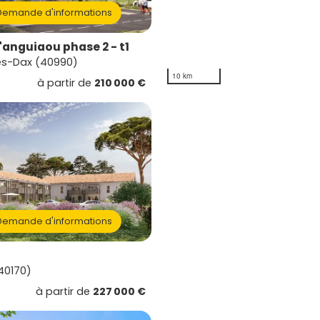
emande d'informations
anguiaou phase 2 - t1
lès-Dax (40990)
10 km
à partir de
210 000 €
emande d'informations
(40170)
à partir de
227 000 €