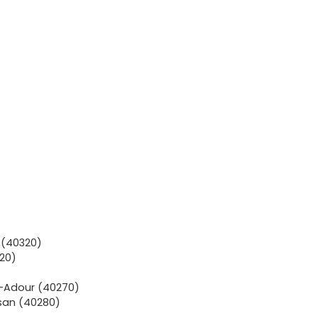
 (40320)
320)
r-Adour (40270)
san (40280)