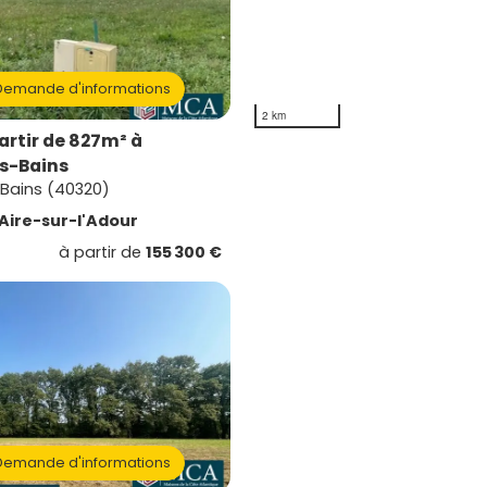
emande d'informations
2 km
artir de 827m² à
s-Bains
-Bains (40320)
Aire-sur-l'Adour
à partir de
155 300 €
emande d'informations