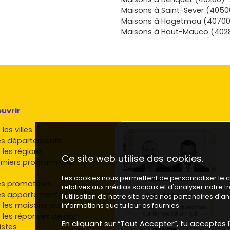
bien connecté,
Maisons à Saint-Sever (4050
it libre.
Maisons à Hagetmau (40700
ans, les prix
Maisons à Haut-Mauco (402
ès
 à Aire-sur-
t concrétiser
uvrir
les villes
es départements
 les régions
Ce site web utilise des cookies.
rniers programmes
Les cookies nous permettent de personnaliser le co
es promoteurs
relatives aux médias sociaux et d'analyser notre 
es appartements par ville
l'utilisation de notre site avec nos partenaires d'
 les maisons par ville
informations que tu leur as fournies.
 les réponses de nos
En cliquant sur “Tout Accepter”, tu acceptes l'
istes