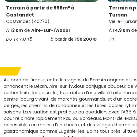
Terrain à partir de 556m² à
Terrain à p
Castandet
Tursan
Castandet (40270)
Vielle-Tursa
À
13 km
de
Aire-sur-l'Adour
À
14.9 km
d
DU T4 AU T5
à partir de
150 200 €
T4
Au bord de l’Adour, entre les vignes du Bas-Armagnac et les 
annoncent le Béarn, Aire-sur-l’Adour conjugue douceur de vi
authenticité landaise. Ici, tu profites d’une ville à taille huma
centre-bourg vivant, de marchés gourmands, et d’un cadre 
berges, les chemins de randonnée et les fêtes locales rythm
saisons. La situation est pratique au quotidien, avec l’A65 à
pour rejoindre rapidement Pau ou Bordeaux, Mont-de-Mars
accessibles en moins d’une heure, et des villages thermal e
gastronomique comme Eugénie-les-Bains tout près. Si tu e