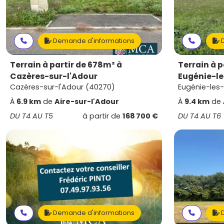
Demande d'informations
D
Terrain à partir de 678m² à
Terrain à p
Cazères-sur-l'Adour
Eugénie-le
Cazères-sur-l'Adour (40270)
Eugénie-les
À
6.9 km
de
Aire-sur-l'Adour
À
9.4 km
de
DU T4 AU T5
à partir de
168 700 €
DU T4 AU T6
Demande d'informations
D