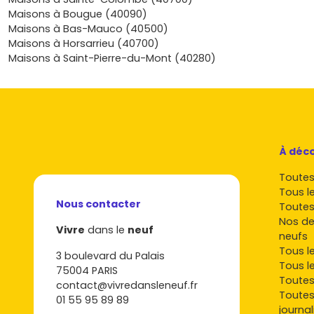
l'Adour
, c’est te donner un cadre de vie serein, durable et 
Maisons à Bougue (40090)
avec un budget maîtrisé et des garanties qui te laissent l’espr
Maisons à Bas-Mauco (40500)
Envie de passer à l’action et de comparer les quartiers, les pl
Maisons à Horsarrieu (40700)
et les délais de livraison pour affiner ton projet? Découvre d
Maisons à Saint-Pierre-du-Mont (40280)
maintenant les annonces et programmes de
maison neuve
l'Adour
sur Vivre dans le neuf, et voyons ensemble commen
la maison qui te ressemble.
À déco
Toutes 
Tous l
Nous contacter
Toutes
Nos de
Vivre
dans le
neuf
neufs
Tous l
3 boulevard du Palais
Tous l
75004 PARIS
Toutes
contact@vivredansleneuf.fr
Toutes
01 55 95 89 89
journal