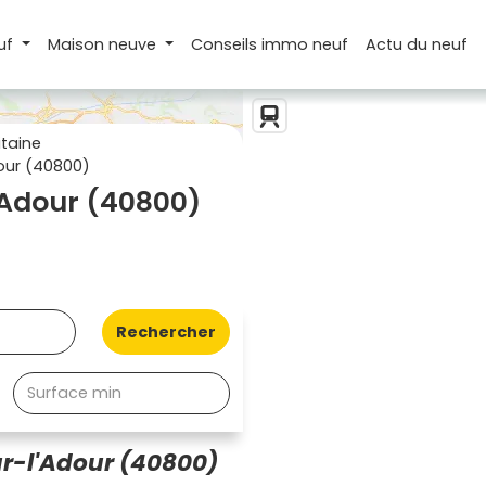
uf
Maison
neuve
Conseils
immo neuf
Actu
du neuf
taine
our (40800)
'Adour (40800)
Rechercher
ur-l'Adour (40800)