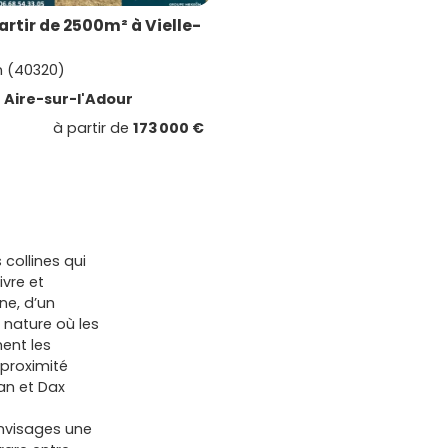
artir de 2500m² à Vielle-
n (40320)
e
Aire-sur-l'Adour
à partir de
173 000 €
collines qui
vre et
ine, d’un
nature où les
ent les
 proximité
an et Dax
t
nvisages une