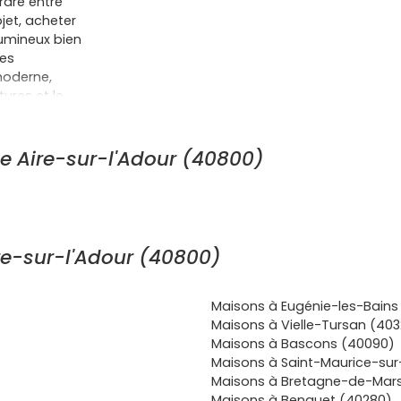
rare entre
ojet, acheter
lumineux bien
des
moderne,
tures et le
in, terrasse
le et loisirs.
s autour de 2 à
e Aire-sur-l'Adour (40800)
écennale) pour
 prolongé, un
 communes
e sur les
nvestis, la
re-sur-l'Adour (40800)
es, la
ome en
dement, tout
Maisons à Eugénie-les-Bains
ualité des
Maisons à Vielle-Tursan (40
es
Maisons à Bascons (40090)
s de santé,
Maisons à Saint-Maurice-su
par le chemin
Maisons à Bretagne-de-Mar
ire-sur-
Maisons à Benquet (40280)