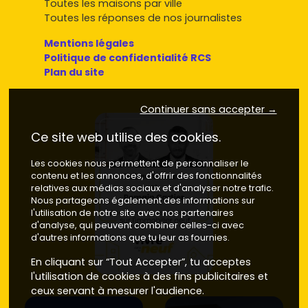
Toutes les maisons par ville
pour diversifier ton patrimoine. Comme toujours, regarde
Toutes les réponses de nos journalistes
de près l'exploitant, l'emplacement et le bail commercial.
Mentions légales
Où acheter à Avranches : quartiers et
Politique de confidentialité RCS
communes voisines à privilégier
Plan du site
Le choix du secteur est déterminant pour ton projet. Voici
les zones à privilégier :
Continuer sans accepter →
Centre-ville historique (basilique Saint‑Gervais,
Ce site web utilise des cookies.
Scriptorial, commerces) : parfait si tu veux tout à
pied. Les rares projets neufs ou réhabilitations de
Les cookies nous permettent de personnaliser le
contenu et les annonces, d'offrir des fonctionnalités
standing s'y vendent vite. Prix moyen neuf estimé :
relatives aux médias sociaux et d'analyser notre trafic.
entre 3 800 et 4 500 €/m² selon la vue, l'étage et les
Nous partageons également des informations sur
prestations.
l'utilisation de notre site avec nos partenaires
Autour du Jardin des Plantes et des écoles (lycée,
d'analyse, qui peuvent combiner celles-ci avec
collège) : très recherché pour le quotidien. En neuf, tu
d'autres informations que tu leur as fournies.
peux viser des résidences avec ascenseur et parking.
En cliquant sur “Tout Accepter”, tu acceptes
Prix moyen neuf : environ 3 600 à 4 300 €/m².
l'utilisation de cookies à des fins publicitaires et
Saint‑Martin‑des‑Champs (limitrophe) : accès rapide
ceux servant à mesurer l'audience.
aux zones commerciales et à l'A84, pratique pour les
actifs. Prix moyen neuf : 3 300 à 4 200 €/m².