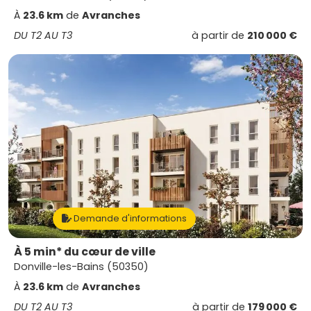
À
23.6 km
de
Avranches
DU T2 AU T3
à partir de
210 000 €
Demande d'informations
À 5 min* du cœur de ville
Donville-les-Bains (50350)
À
23.6 km
de
Avranches
DU T2 AU T3
à partir de
179 000 €