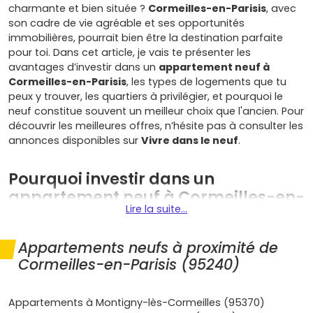
charmante et bien située ?
Cormeilles-en-Parisis
, avec
son cadre de vie agréable et ses opportunités
immobilières, pourrait bien être la destination parfaite
pour toi. Dans cet article, je vais te présenter les
avantages d’investir dans un
appartement neuf à
Cormeilles-en-Parisis
, les types de logements que tu
peux y trouver, les quartiers à privilégier, et pourquoi le
neuf constitue souvent un meilleur choix que l'ancien. Pour
découvrir les meilleures offres, n’hésite pas à consulter les
annonces disponibles sur
Vivre dans le neuf
.
Pourquoi investir dans un
appartement neuf à Cormeilles-en-
Lire la suite...
Parisis ?
Appartements neufs à proximité de
Cormeilles-en-Parisis, c’est l’équilibre parfait entre la
Cormeilles-en-Parisis (95240)
tranquillité d’une petite ville et la proximité de Paris. Voici
pourquoi choisir un
appartement neuf à Cormeilles-en-
Parisis
peut être un excellent investissement :
Appartements à Montigny-lès-Cormeilles (95370)