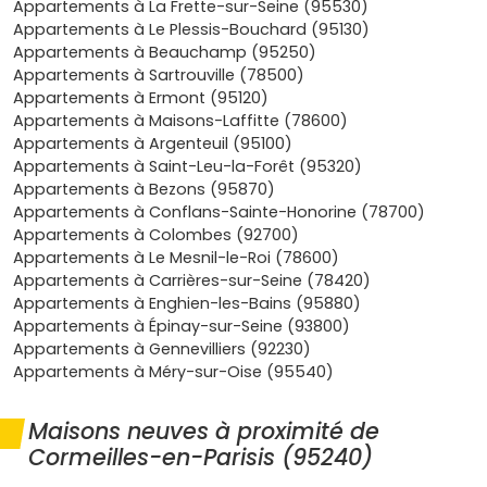
Appartements à La Frette-sur-Seine (95530)
Emplacements stratégiques :
les nouveaux
Appartements à Le Plessis-Bouchard (95130)
programmes sont souvent situés près des
Appartements à Beauchamp (95250)
commodités essentielles comme les transports en
Appartements à Sartrouville (78500)
commun, les écoles et les commerces, ce qui assure
Appartements à Ermont (95120)
une vie quotidienne fluide.
Appartements à Maisons-Laffitte (78600)
Demande locative stable :
grâce à sa proximité
Appartements à Argenteuil (95100)
avec Paris, cette ville attire de nombreux locataires
Appartements à Saint-Leu-la-Forêt (95320)
potentiels, garantissant une demande constante
Appartements à Bezons (95870)
pour les biens immobiliers neufs.
Appartements à Conflans-Sainte-Honorine (78700)
Qualité de vie exceptionnelle :
avec ses espaces
Appartements à Colombes (92700)
verts, ses infrastructures sportives et ses activités
Appartements à Le Mesnil-le-Roi (78600)
culturelles, Cormeilles-en-Parisis offre un cadre de vie
Appartements à Carrières-sur-Seine (78420)
agréable pour les familles et les jeunes actifs.
Appartements à Enghien-les-Bains (95880)
Appartements à Épinay-sur-Seine (93800)
Les types d’appartements neufs à
Appartements à Gennevilliers (92230)
Appartements à Méry-sur-Oise (95540)
Cormeilles-en-Parisis
Maisons neuves à proximité de
À Cormeilles-en-Parisis, tu trouveras une grande variété
Cormeilles-en-Parisis (95240)
d’
appartements neufs
, adaptés à tous les besoins. Voici
quelques options courantes :