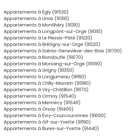
Massy
,
Brétigny-sur-Orge
ou le pôle
Paris‑Saclay
.
Pour un locataire comme pour toi, la desserte, c'est
Appartements à Égly (91520)
un vrai plus.
Appartements à Linas (91310)
Qualité de vie
: centre ancien agréable, commerces
Appartements à Montlhéry (91310)
de proximité, écoles, équipements sportifs et
Appartements à Longpont-sur-Orge (91310)
culturels, sans oublier les
bords de l'Orge
pour
Appartements à Le Plessis-Pâté (91220)
souffler le week‑end. À Arpajon, tout est accessible à
Appartements à Brétigny-sur-Orge (91220)
pied ou à vélo.
Appartements à Sainte-Geneviève-des-Bois (91700)
Demande locative solide
: la ville attire des
Appartements à Bondoufle (91070)
premiers acheteurs
, des
jeunes actifs
et des
Appartements à Morsang-sur-Orge (91390)
familles à la recherche d'un loyer ou d'un prix
Appartements à Grigny (91350)
raisonnable comparé à d'autres communes
Appartements à Longjumeau (91160)
d'Île‑de‑France. Résultat : les
programmes neufs
Appartements à Chilly-Mazarin (91380)
bien placés se louent facilement.
Appartements à Viry-Châtillon (91170)
Confort et normes
: en choisissant le neuf, tu
Appartements à Ormoy (91540)
bénéficies des standards
RE 2020
(ou
RT 2012
selon
Appartements à Mennecy (91540)
la date du permis), d'une
isolation
performante, de
Appartements à Orsay (91400)
faibles charges et souvent d'un
parking
ou d'un
Appartements à Évry-Courcouronnes (91000)
extérieur
(balcon/terrasse).
Appartements à Gif-sur-Yvette (91190)
Fiscalité et frais
: le neuf, ce sont des
frais de
Appartements à Bures-sur-Yvette (91440)
notaire réduits
(environ
2 à 3 %
) et la possibilité de