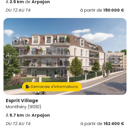
À
2.5 km
de
Arpajon
DU T2 AU T4
à partir de
190 000 €
Demande d'informations
Esprit Village
Montlhéry (91310)
À
5.7 km
de
Arpajon
DU T2 AU T4
à partir de
162 400 €