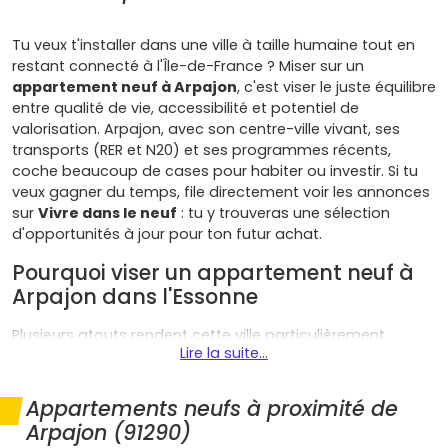
Tu veux t'installer dans une ville à taille humaine tout en
restant connecté à l'Île-de-France ? Miser sur un
appartement neuf à Arpajon
, c'est viser le juste équilibre
entre qualité de vie, accessibilité et potentiel de
valorisation. Arpajon, avec son centre-ville vivant, ses
transports (RER et N20) et ses programmes récents,
coche beaucoup de cases pour habiter ou investir. Si tu
veux gagner du temps, file directement voir les annonces
sur
Vivre dans le neuf
: tu y trouveras une sélection
d'opportunités à jour pour ton futur achat.
Pourquoi viser un appartement neuf à
Arpajon dans l'Essonne
Plusieurs atouts rendent cette ville particulièrement
Lire la suite...
attractive pour un achat immobilier neuf :
Mobilité pratique
: tu profites du
RER C
(gare
La
Appartements neufs à proximité de
Norville – Saint‑Germain‑lès‑Arpajon
) et d'un
Arpajon (91290)
accès rapide à la
N20
, idéal pour rejoindre
Évry
,