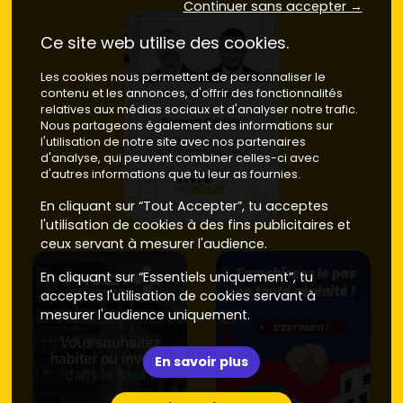
Continuer sans accepter →
entre verdure et proximité urbaine, parfait pour les
familles à la recherche d'un
T3/T4
avec balcon ou jardin.
Ce site web utilise des cookies.
Prix moyen neuf
: environ
4 300 à 4 900 €/m²
,
Les cookies nous permettent de personnaliser le
variable selon les prestations (parking, double
contenu et les annonces, d'offrir des fonctionnalités
exposition, label environnemental).
relatives aux médias sociaux et d'analyser notre trafic.
Nous partageons également des informations sur
Pôles commerçants et axes N20
: pratique pour les
l'utilisation de notre site avec nos partenaires
déplacements et l'accès aux zones d'emplois de
d'analyse, qui peuvent combiner celles-ci avec
l'Essonne, attention toutefois aux nuisances selon
d'autres informations que tu leur as fournies.
l'implantation de la résidence.
En cliquant sur “Tout Accepter”, tu acceptes
Prix moyen neuf
: entre
4 200 et 4 800 €/m²
.
l'utilisation de cookies à des fins publicitaires et
ceux servant à mesurer l'audience.
Astuce de terrain : compare bien les
charges
prévisionnelles
, la qualité des
matériaux
et l'orientation.
En cliquant sur “Essentiels uniquement”, tu
Et pour voir ce qui sort réellement du sol, parcours les
acceptes l'utilisation de cookies servant à
programmes en cours sur
Vivre dans le neuf
et repère
mesurer l'audience uniquement.
les livraisons à court terme.
En savoir plus
Neuf vs ancien à Arpajon : prix, DPE et
arbitrages pour décider