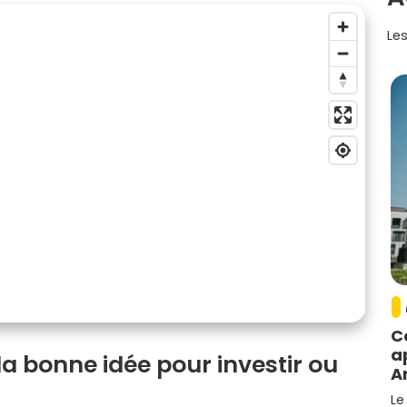
Les
C
a
la bonne idée pour investir ou
A
Le