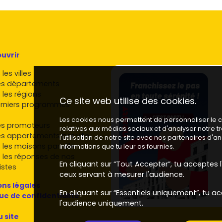
t privilégient les secteurs résidentiels proches des
dence récente à deux pas d'un arrêt de bus structurant
e
et un
stationnement
en sous‑sol. Ce sont des
uvrir
er.
les villes
Essonne
es départements
 les régions
sur Arpajon et dans les communes voisines. Parmi les
Ce site web utilise des cookies.
rniers programmes
Les cookies nous permettent de personnaliser le co
es promoteurs
lacées, souvent avec un soin particulier sur l'énergie et
relatives aux médias sociaux et d'analyser notre 
es appartements par ville
l'utilisation de notre site avec nos partenaires d'
 les maisons par ville
t aux appartements familiaux.
informations que tu leur as fournies.
 les réponses de nos
ons soignées et travail architectural sur les façades.
En cliquant sur “Tout Accepter”, tu acceptes l'
istes
 opérations d'envergure, emplacements stratégiques,
ceux servant à mesurer l'audience.
ns légales
ch Immo
: présents en Île‑de‑France, avec des
En cliquant sur “Essentiels uniquement”, tu ac
que de confidentialité
(extérieurs, sécurité, parkings).
l'audience uniquement.
u site
ons et les prestations (parquet, carrelage, domotique)