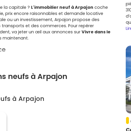
pi
e la capitale ?
L'immobilier neuf à Arpajon
coche
31
ie, prix encore raisonnables et demande locative
d’
pale ou un investissement, Arpajon propose des
qu
 transports et des commerces. Pour repérer
Lir
dent, va jeter un œil aux annonces sur
Vivre dans le
s maintenant.
ce
e
, Arpajon est appréciée pour son esprit de petite ville
ôles d'emploi voisins.
ns neufs à Arpajon
ar le
RER C
(gare d'Arpajon et à proximité
La Norville –
20
, avec l'
A10
toute proche. Si tu dois te déplacer
, commerces de proximité, marchés, bords de l'
Orge
et
ufs à Arpajon
adre agréable tout en restant connecté aux bassins
urcouronnes
ou
Massy
.
s proches de la gare sont recherchées par les jeunes
onnelle. Pour un investisseur, c'est un socle de
C