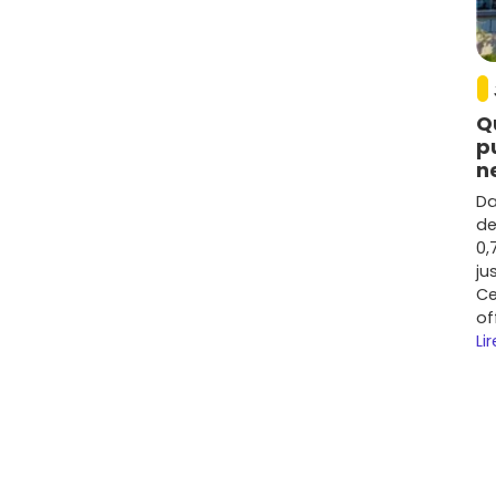
écente
nt compétitifs par rapport à d'autres communes
 5 800 €/m²
selon le quartier, l'étage, l'extérieur
Q
rties communes.
p
le terrain et la localisation, vise plutôt
4 500 à 6 500
n
plus élevé mais un confort de vie incomparable.
Da
ogression estimée autour de
+15 à +25 %
, soutenue par
de
foncière en première/mi‑couronne.
0,
ju
che
RER C
, cœur de ville, prestations soignées), la
Ce
tiennent dans le temps.
of
catif ?
Lir
ire plusieurs profils :
 pièces avec extérieur et parking, à proximité des
a gare pour une mise en location rapide. Rendements
 l'adresse et le prix d'achat.