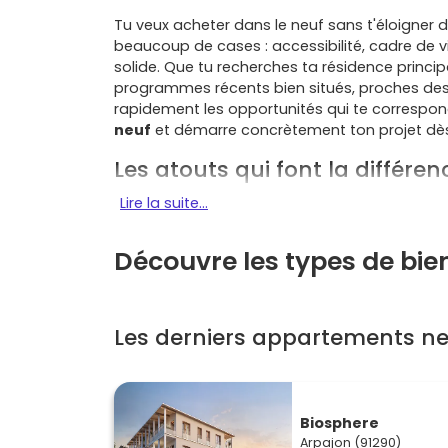
Tu veux acheter dans le neuf sans t'éloigner d
beaucoup de cases : accessibilité, cadre de v
solide. Que tu recherches ta résidence princi
programmes récents bien situés, proches des
rapidement les opportunités qui te correspon
neuf
et démarre concrètement ton projet dè
Les atouts qui font la différen
Lire la suite...
Située en Essonne, au cœur de l'
Île-de-Franc
et ses connexions pratiques vers Paris et les p
Découvre les types de bie
Mobilité et accès
: la ville est desservie p
Saint‑Germain‑lès‑Arpajon
) et l'axe
RN
souvent, c'est un vrai plus.
Qualité de vie
: centre historique vivant
Les derniers appartements ne
équipements sportifs. Tu profites d'un c
d'emploi de
Brétigny‑sur‑Orge
,
Évry‑Co
Demande locative
: les petites surface
actifs et les ménages en mobilité professi
Biosphere
demande rassurant.
Arpajon (91290)