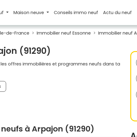
uf
Maison
neuve
Conseils
immo neuf
Actu
du neuf
Île-de-France
Immobilier neuf Essonne
Immobilier neuf 
ajon (91290)
s les offres immobilières et programmes neufs dans ta
s
neufs à Arpajon (91290)
A