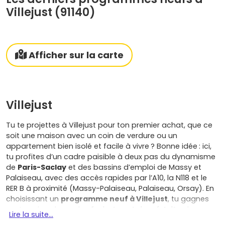
Villejust (91140)
Afficher sur la carte
Villejust
Tu te projettes à Villejust pour ton premier achat, que ce
soit une maison avec un coin de verdure ou un
appartement bien isolé et facile à vivre ? Bonne idée : ici,
tu profites d’un cadre paisible à deux pas du dynamisme
de
Paris-Saclay
et des bassins d’emploi de Massy et
Palaiseau, avec des accès rapides par l’A10, la N118 et le
RER B à proximité (Massy-Palaiseau, Palaiseau, Orsay). En
choisissant un
programme neuf à Villejust
, tu gagnes
sur tous les plans : des
frais de notaire réduits
, des
Lire la suite...
performances énergétiques RE 2020
qui allègent tes