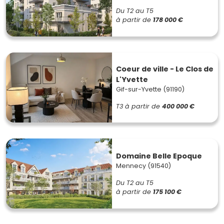
Du T2 au T5
à partir de
178 000 €
Coeur de ville - Le Clos de
L'Yvette
Gif-sur-Yvette (91190)
T3
à partir de
400 000 €
Domaine Belle Epoque
Mennecy (91540)
Du T2 au T5
à partir de
175 100 €