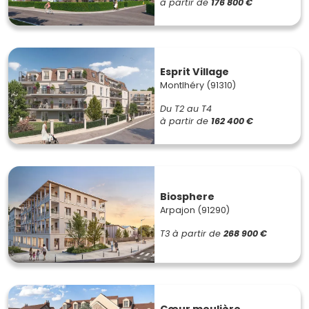
à partir de
176 800 €
Esprit Village
Montlhéry (91310)
Du T2 au T4
à partir de
162 400 €
Biosphere
Arpajon (91290)
T3
à partir de
268 900 €
Cœur meulière