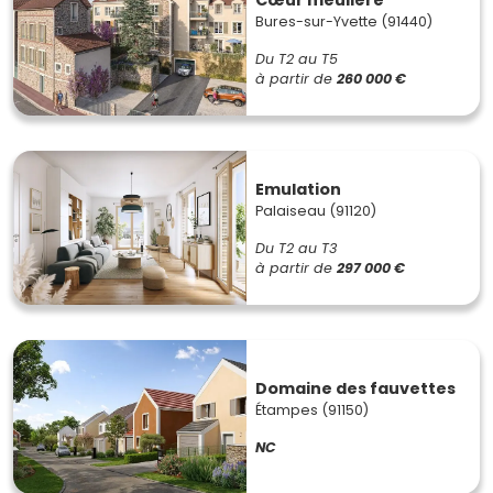
Bures-sur-Yvette (91440)
Du T2 au T5
à partir de
260 000 €
Emulation
Palaiseau (91120)
Du T2 au T3
à partir de
297 000 €
Domaine des fauvettes
Étampes (91150)
NC