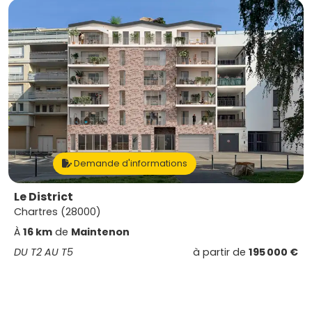
Demande d'informations
Le District
Chartres (28000)
À
16 km
de
Maintenon
DU T2 AU T5
à partir de
195 000 €