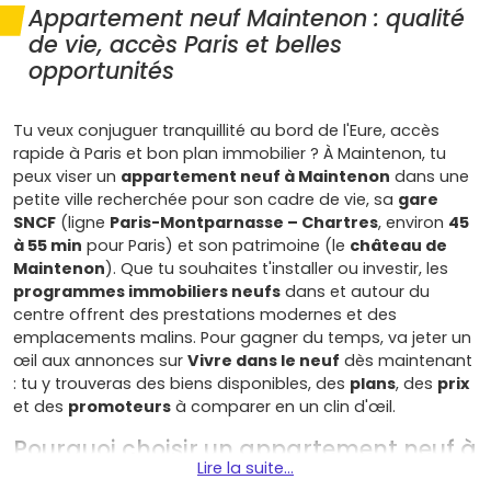
Appartement neuf Maintenon : qualité
de vie, accès Paris et belles
opportunités
Tu veux conjuguer tranquillité au bord de l'Eure, accès
rapide à Paris et bon plan immobilier ? À Maintenon, tu
peux viser un
appartement neuf à Maintenon
dans une
petite ville recherchée pour son cadre de vie, sa
gare
SNCF
(ligne
Paris-Montparnasse – Chartres
, environ
45
à 55 min
pour Paris) et son patrimoine (le
château de
Maintenon
). Que tu souhaites t'installer ou investir, les
programmes immobiliers neufs
dans et autour du
centre offrent des prestations modernes et des
emplacements malins. Pour gagner du temps, va jeter un
œil aux annonces sur
Vivre dans le neuf
dès maintenant
: tu y trouveras des biens disponibles, des
plans
, des
prix
et des
promoteurs
à comparer en un clin d'œil.
Pourquoi choisir un appartement neuf à
Lire la suite...
Maintenon pour investir ou t'installer