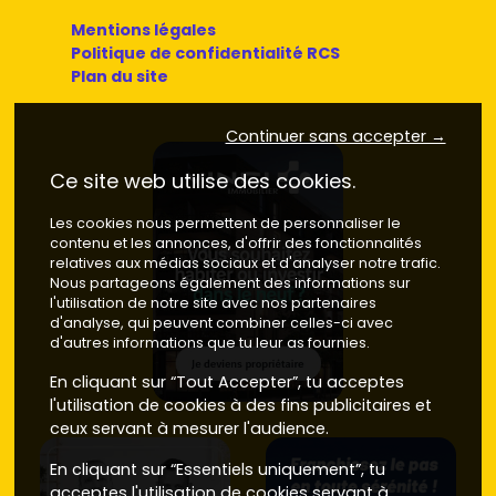
Secteur de la gare
: prioritaire pour les actifs qui
Mentions légales
filent à
Paris
ou
Chartres
. Forte liquidité locative sur
Politique de confidentialité RCS
les petites surfaces.
Prix moyen neuf : 3 800 à 4 500
Plan du site
€/m²
.
Bords de l'Eure et proximité Pierres
: cadre
verdoyant et calme, idéal pour un
T3/T4
familial
Continuer sans accepter →
avec extérieur.
Prix moyen neuf : 3 600 à 4 300 €/m²
.
Ce site web utilise des cookies.
Lisières vers Hanches / Épernon
: tu bénéficies de la
vie de bourg, tout en restant proche des pôles
Les cookies nous permettent de personnaliser le
d'emploi et des services plus denses d'Épernon.
Prix
contenu et les annonces, d'offrir des fonctionnalités
moyen neuf : 3 700 à 4 400 €/m²
.
relatives aux médias sociaux et d'analyser notre trafic.
Nous partageons également des informations sur
Astuce : compare les
plans
, l'
orientation
, les
espaces
l'utilisation de notre site avec nos partenaires
extérieurs
et la
distance à pied
vers la gare. Ce sont des
d'analyse, qui peuvent combiner celles-ci avec
critères qui pèsent fort à la revente.
d'autres informations que tu leur as fournies.
Neuf vs ancien à Maintenon : budget,
En cliquant sur “Tout Accepter”, tu acceptes
énergie, localisation
l'utilisation de cookies à des fins publicitaires et
ceux servant à mesurer l'audience.
Prix d'achat
En cliquant sur “Essentiels uniquement”, tu
Neuf
: en moyenne, un
appartement neuf à
acceptes l'utilisation de cookies servant à