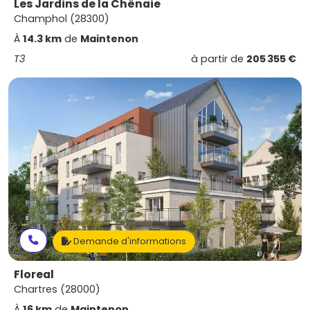
Les Jardins de la Chênaie
Champhol (28300)
À
14.3 km
de
Maintenon
T3
à partir de
205 355 €
Demande d'informations
Floreal
Chartres (28000)
À
16 km
de
Maintenon