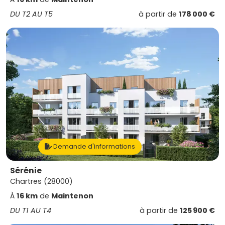
DU T2 AU T5
à partir de
178 000 €
Demande d'informations
Sérénie
Chartres (28000)
À
16 km
de
Maintenon
DU T1 AU T4
à partir de
125 900 €