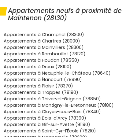
Maintenon coche beaucoup de cases si tu veux un achat
Appartements neufs à proximité de
serein et performant :
Maintenon (28130)
Mobilité facile
: des trains réguliers vers
Paris-
Montparnasse
et
Chartres
, et un accès routier
Appartements à Champhol (28300)
fluide (N154, A11 via Chartres). Idéal pour les
Appartements à Chartres (28000)
navetteurs
.
Appartements à Mainvilliers (28300)
Qualité de vie
: bords de l'
Eure
, écoles, commerces
Appartements à Rambouillet (78120)
de proximité, associations sportives et culturelles,
Appartements à Houdan (78550)
marchés locaux. On vit "à taille humaine".
Appartements à Dreux (28100)
Demande locative soutenue
: profils de
jeunes
Appartements à Neauphle-le-Château (78640)
actifs
, ménages cherchant un
3 pièces
avec
Appartements à Élancourt (78990)
extérieur, et retraités en quête de confort moderne.
Appartements à Plaisir (78370)
Résultat : des
taux d'occupation
élevés pour les
Appartements à Trappes (78190)
petites surfaces et les logements proches de la
Appartements à Thiverval-Grignon (78850)
gare
.
Appartements à Montigny-le-Bretonneux (78180)
Confort et maîtrise des charges
: normes
RE 2020
,
Appartements à Clayes-sous-Bois (78340)
isolation performante, faibles consommations,
Appartements à Bois-d'Arcy (78390)
garanties décennales
et
frais de notaire réduits (≈
Appartements à Gif-sur-Yvette (91190)
2 à 3 %)
. Tu achètes prêt à vivre, sans gros travaux.
Appartements à Saint-Cyr-l'École (78210)
Financements
: possibilité de
prêt à taux zéro (PTZ)