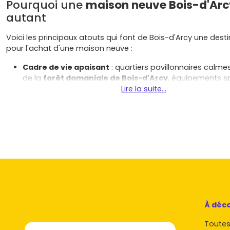
Pourquoi une
maison neuve Bois-d'Arc
autant
Voici les principaux atouts qui font de Bois-d'Arcy une desti
pour l'achat d'une maison neuve :
Cadre de vie apaisant
: quartiers pavillonnaires calmes
de la
forêt domaniale de Bois-d'Arcy
, équipements sp
culturels, tout en restant connecté aux bassins d'empl
Lire la suite...
Cyr-l'École
et
Montigny-le-Bretonneux
.
Accessibilité
: bus fréquents vers les gares
Transilien
Fontenay-le-Fleury
et
Saint-Cyr-l'École
, accès rapid
l'
A12
pour Paris ou Versailles.
Marché dynamique
: une demande familiale forte, de
actifs et des
tendances du marché
qui favorisent les
jardin et espaces pour le télétravail.
Confort du neuf
: construction aux normes
RE 2020
(is
renforcée, équipements performants, faibles charges 
et garanties (parfait achèvement, décennale).
À déco
En bref, acheter une
maison neuve Bois-d'Arcy
, c'est prof
Toutes 
familial, d'un marché pérenne et d'un bien prêt à vivre.