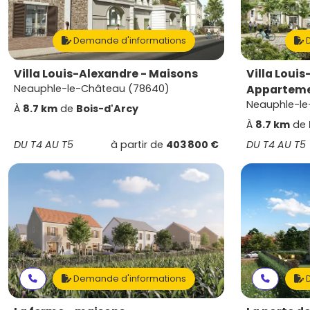
Demande d'informations
D
Villa Louis-Alexandre - Maisons
Villa Louis
Neauphle-le-Château (78640)
Appartem
Neauphle-le
À
8.7 km
de
Bois-d'Arcy
À
8.7 km
de
DU T4 AU T5
à partir de
403 800 €
DU T4 AU T5
Demande d'informations
D