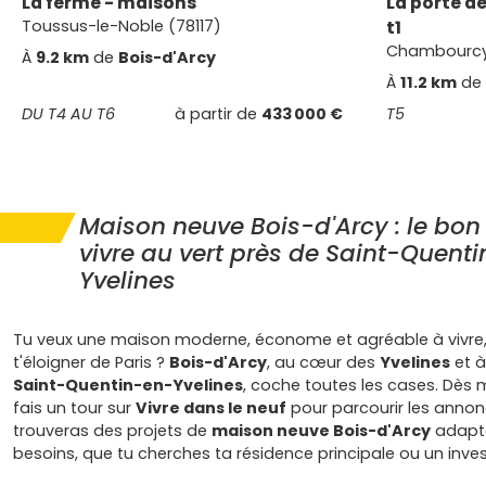
La ferme - maisons
La porte d
Toussus-le-Noble (78117)
t1
Chambourcy
À
9.2 km
de
Bois-d'Arcy
À
11.2 km
de
DU T4 AU T6
à partir de
433 000 €
T5
Maison neuve Bois-d'Arcy : le bon
vivre au vert près de Saint-Quent
Yvelines
Tu veux une maison moderne, économe et agréable à vivre
t'éloigner de Paris ?
Bois-d'Arcy
, au cœur des
Yvelines
et à
Saint-Quentin-en-Yvelines
, coche toutes les cases. Dès 
fais un tour sur
Vivre dans le neuf
pour parcourir les annonc
trouveras des projets de
maison neuve Bois-d'Arcy
adapté
besoins, que tu cherches ta résidence principale ou un inve