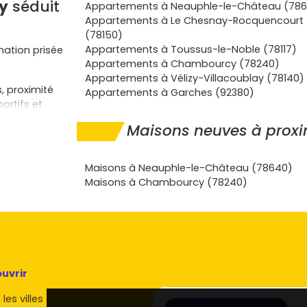
y
séduit
Appartements à Neauphle-le-Château (78
Appartements à Le Chesnay-Rocquencourt
(78150)
Appartements à Toussus-le-Noble (78117)
nation prisée
Appartements à Chambourcy (78240)
Appartements à Vélizy-Villacoublay (78140)
, proximité
Appartements à Garches (92380)
ortifs et
ois de
Saint-
Maisons neuves à proxi
de
e à la
N12
et à
Maisons à Neauphle-le-Château (78640)
Maisons à Chambourcy (78240)
s
promoteurs
 maisons avec
olation
énergétiques)
uvrir
iter d'un cadre
les villes