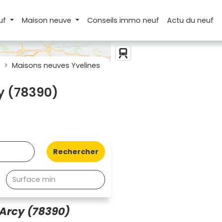
uf
Maison
neuve
Conseils
immo neuf
Actu
du neuf
Maisons neuves Yvelines
y (78390)
Rechercher
'Arcy (78390)