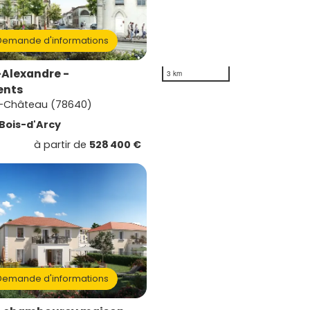
emande d'informations
-Alexandre -
3 km
ents
-Château (78640)
Bois-d'Arcy
à partir de
528 400 €
emande d'informations