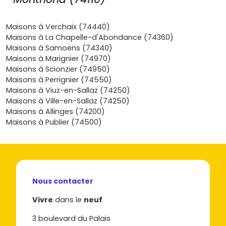
para-hôteliers), une
récupération de TVA à 20 %
peut être envisageable.
Maisons à Verchaix (74440)
Tendances du marché
: l'offre reste limitée sur les
Maisons à La Chapelle-d'Abondance (74360)
secteurs premium (Ardent, lac), ce qui soutient les
Maisons à Samoëns (74340)
prix et la revente. Les
promoteurs
privilégient des
Maisons à Marignier (74970)
petites copropriétés au style chalet, très recherchées.
Maisons à Scionzier (74950)
Les formats d'appartements neufs qui
Maisons à Perrignier (74550)
marchent à Montriond
Maisons à Viuz-en-Sallaz (74250)
Maisons à Ville-en-Sallaz (74250)
Selon ton projet et ton budget, certains types de biens
Maisons à Allinges (74200)
sont plus adaptés que d'autres.
Maisons à Publier (74500)
Studios et T2
: parfaits pour un pied-à-terre et la
location saisonnière. À cibler près du
centre-village
et des arrêts navette vers l'
Ardent
. Ticket d'entrée
plus accessible, bon taux d'occupation.
Nous contacter
T3 et T4 familiaux
: le cœur du marché. Espaces de
vie optimisés, grandes baies, balcon/terrasse,
Vivre
dans le
neuf
casiers, local vélo, et stationnements. Idéals pour
alterner usage perso et mise en location.
3 boulevard du Palais
Appartements-chalets haut de gamme
: surfaces