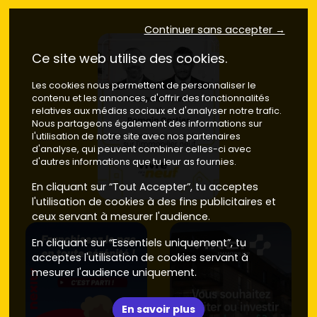
500 à 9 000 €/m²
.
Ardent – Les Lindarets
: accès express au domaine
Continuer sans accepter →
skiable. Offre neuve très limitée, prix en tension :
9 000
à 11 500 €/m²
quand un lot sort. Ancien rare et
Ce site web utilise des cookies.
recherché.
Secteurs résidentiels (Le Crêt, routes d'Avoriaz et
Les cookies nous permettent de personnaliser le
de Morzine)
: calme, vues, voiture indispensable.
contenu et les annonces, d'offrir des fonctionnalités
Neuf à
7 500 à 9 000 €/m²
. Ancien à
5 500 à 7 500
relatives aux médias sociaux et d'analyser notre trafic.
€/m²
, avec potentiel après rafraîchissement.
Nous partageons également des informations sur
Proximité Morzine
: si tu acceptes de t'éloigner
l'utilisation de notre site avec nos partenaires
d'analyse, qui peuvent combiner celles-ci avec
légèrement, tu peux capter un meilleur ratio
d'autres informations que tu leur as fournies.
surface/prix tout en gardant l'accès au domaine.
En cliquant sur “Tout Accepter”, tu acceptes
Besoin de comparer rapidement les secteurs, surfaces et
l'utilisation de cookies à des fins publicitaires et
prestations ? Parcours les annonces d'
appartement
ceux servant à mesurer l'audience.
neuf à Montriond
sur
Vivre dans le neuf
pour filtrer par
budget, exposition et distance des remontées.
En cliquant sur “Essentiels uniquement”, tu
acceptes l'utilisation de cookies servant à
Neuf vs ancien à Montriond : prix,
mesurer l'audience uniquement.
énergie et arbitrages malins
Pour faire le bon choix, il est important de bien comparer
En savoir plus