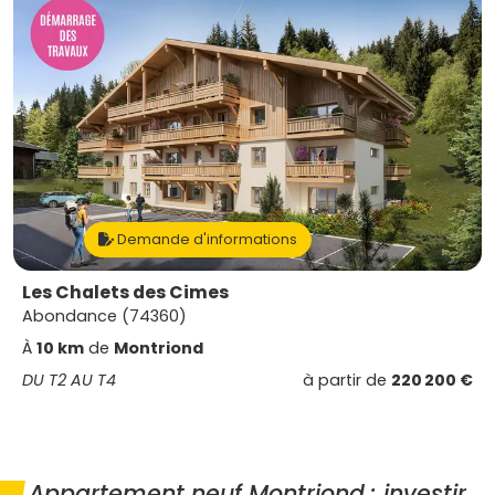
Demande d'informations
Les Chalets des Cimes
Abondance (74360)
À
10 km
de
Montriond
DU T2 AU T4
à partir de
220 200 €
Appartement neuf Montriond : investir