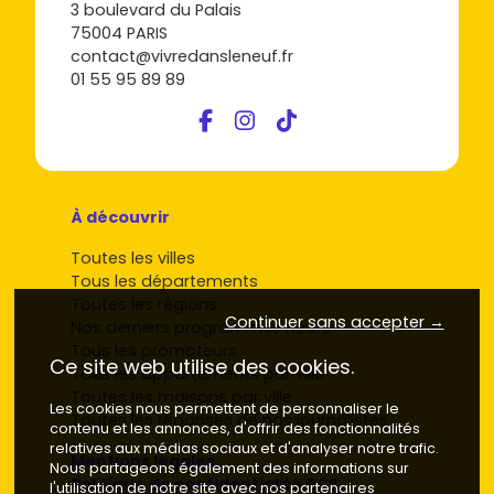
3 boulevard du Palais
75004 PARIS
contact@vivredansleneuf.fr
01 55 95 89 89
À découvrir
Toutes les villes
Tous les départements
Toutes les régions
Continuer sans accepter →
Nos derniers programmes neufs
Tous les promoteurs
Ce site web utilise des cookies.
Tous les appartements par ville
Toutes les maisons par ville
Les cookies nous permettent de personnaliser le
Toutes les réponses de nos journalistes
contenu et les annonces, d'offrir des fonctionnalités
relatives aux médias sociaux et d'analyser notre trafic.
Mentions légales
Nous partageons également des informations sur
Politique de confidentialité RCS
l'utilisation de notre site avec nos partenaires