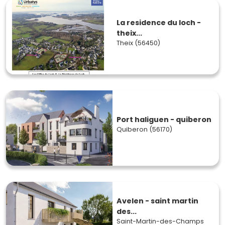
La residence du loch -
theix...
Theix (56450)
Port haliguen - quiberon
Quiberon (56170)
Avelen - saint martin
des...
Saint-Martin-des-Champs