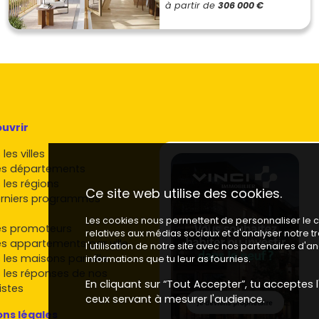
à partir de
306 000 €
uvrir
les villes
es départements
 les régions
Ce site web utilise des cookies.
rniers programmes
Les cookies nous permettent de personnaliser le co
es promoteurs
relatives aux médias sociaux et d'analyser notre 
es appartements par ville
l'utilisation de notre site avec nos partenaires d'
 les maisons par ville
informations que tu leur as fournies.
 les réponses de nos
En cliquant sur “Tout Accepter”, tu acceptes l'
istes
ceux servant à mesurer l'audience.
ns légales