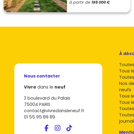
à partir de
165 000 €
À déco
Toutes 
Tous l
Nous contacter
Toutes
Nos de
Vivre
dans le
neuf
neufs
Tous l
3 boulevard du Palais
Tous l
75004 PARIS
Toutes
contact@vivredansleneuf.fr
Toutes
01 55 95 89 89
journal
Mentio