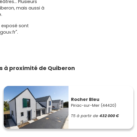
éâtres… Plusieurs
iberon, mais aussi à
.
t exposé sont
gouv.fr".
 à proximité de Quiberon
Rocher Bleu
Piriac-sur-Mer (44420)
T5
à partir de
432 000 €