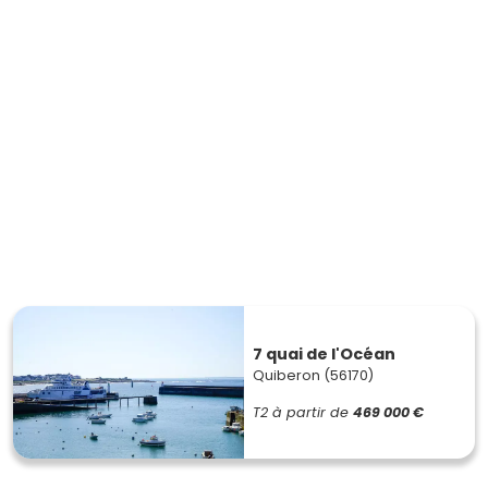
7 quai de l'Océan
Quiberon (56170)
T2
à partir de
469 000 €