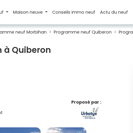
uf
Maison
neuve
Conseils
immo neuf
Actu
du neuf
ramme neuf Morbihan
Programme neuf Quiberon
Progra
n à Quiberon
Proposé par :
t