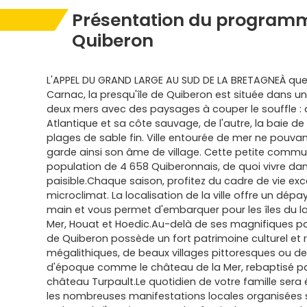
Présentation du programm
Quiberon
L'APPEL DU GRAND LARGE AU SUD DE LA BRETAGNEÀ que
Carnac, la presqu'île de Quiberon est située dans un
deux mers avec des paysages à couper le souffle : d
Atlantique et sa côte sauvage, de l'autre, la baie d
plages de sable fin. Ville entourée de mer ne pouvant
garde ainsi son âme de village. Cette petite com
population de 4 658 Quiberonnais, de quoi vivre d
paisible.Chaque saison, profitez du cadre de vie exc
microclimat. La localisation de la ville offre un dé
main et vous permet d'embarquer pour les îles du lar
Mer, Houat et Hoedic.Au-delà de ses magnifiques pa
de Quiberon possède un fort patrimoine culturel et 
mégalithiques, de beaux villages pittoresques ou
d'époque comme le château de la Mer, rebaptisé par
château Turpault.Le quotidien de votre famille ser
les nombreuses manifestations locales organisées sur