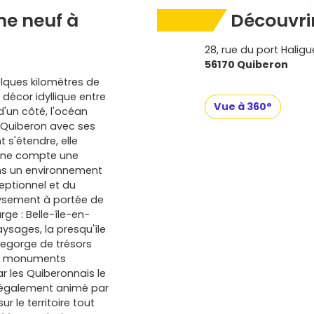
e neuf à
Découvrir
28, rue du port Halig
56170 Quiberon
lques kilomètres de
 décor idyllique entre
Vue à 360°
'un côté, l'océan
e Quiberon avec ses
 s'étendre, elle
mune compte une
ans un environnement
eptionnel et du
paysement à portée de
ge : Belle-île-en-
ysages, la presqu'île
regorge de trésors
 de monuments
 les Quiberonnais le
a également animé par
 le territoire tout