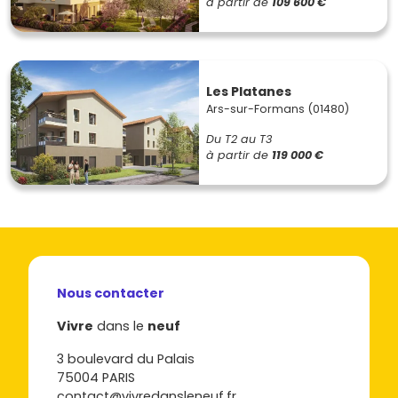
à partir de
109 600 €
Les Platanes
Ars-sur-Formans (01480)
Du T2 au T3
à partir de
119 000 €
Nous contacter
Vivre
dans le
neuf
3 boulevard du Palais
75004 PARIS
contact@vivredansleneuf.fr