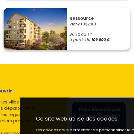
Ressource
Vichy (03200)
Du T2 au T4
à partir de
109 600 €
uvrir
les villes
es départements
 les régions
Ce site web utilise des cookies.
rniers programmes
Les cookies nous permettent de personnaliser le co
es promoteurs