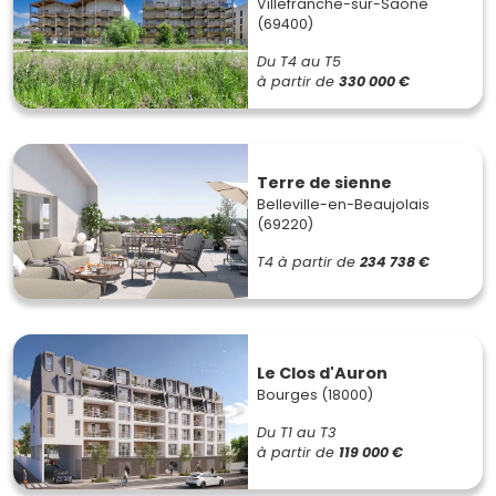
Villefranche-sur-Saône
(69400)
Du T4 au T5
à partir de
330 000 €
Terre de sienne
Belleville-en-Beaujolais
(69220)
T4
à partir de
234 738 €
Le Clos d'Auron
Bourges (18000)
Du T1 au T3
à partir de
119 000 €