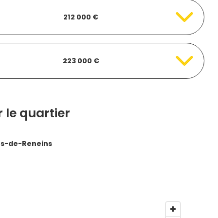
212 000 €
223 000 €
 le quartier
es-de-Reneins