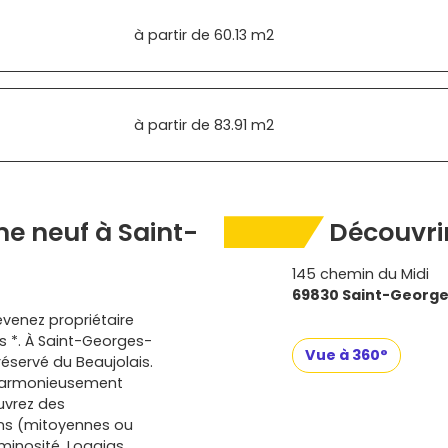
à partir de
60.13 m2
à partir de
83.91 m2
e neuf à Saint-
Découvrir
145 chemin du Midi
69830 Saint-Georg
evenez propriétaire
s *. À Saint-Georges-
Vue à 360°
éservé du Beaujolais.
 harmonieusement
uvrez des
ns (mitoyennes ou
minosité. Loggias,