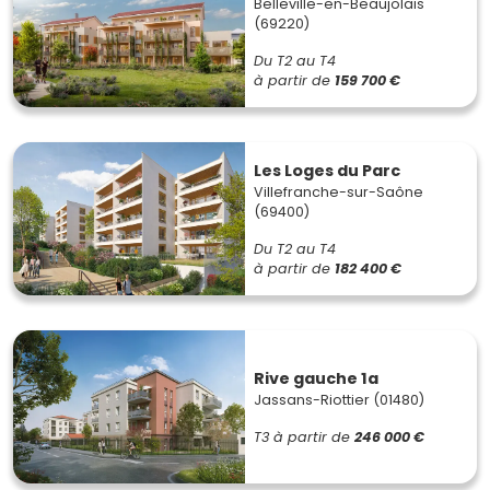
Belleville-en-Beaujolais
(69220)
Du T2 au T4
à partir de
159 700 €
Les Loges du Parc
Villefranche-sur-Saône
(69400)
Du T2 au T4
à partir de
182 400 €
Rive gauche 1a
Jassans-Riottier (01480)
T3
à partir de
246 000 €