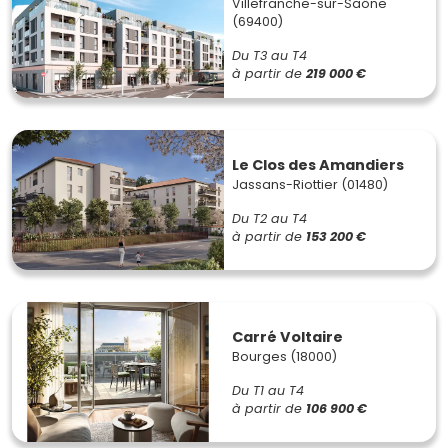
Villefranche-sur-Saône
(69400)
Du T3 au T4
à partir de
219 000 €
Le Clos des Amandiers
Jassans-Riottier (01480)
Du T2 au T4
à partir de
153 200 €
Carré Voltaire
Bourges (18000)
Du T1 au T4
à partir de
106 900 €