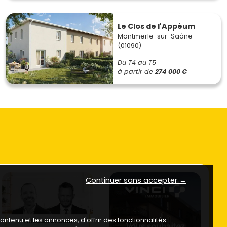
Le Clos de l'Appéum
Montmerle-sur-Saône
(01090)
Du T4 au T5
à partir de
274 000 €
Continuer sans accepter →
ntenu et les annonces, d'offrir des fonctionnalités