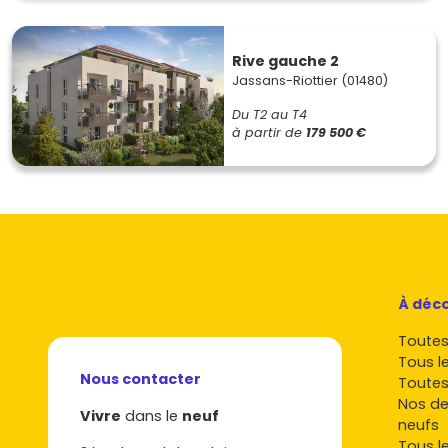
Rive gauche 2
Jassans-Riottier (01480)
Du T2 au T4
à partir de
179 500 €
À déco
Toutes 
Tous l
Nous contacter
Toutes
Nos de
Vivre
dans le
neuf
neufs
Tous l