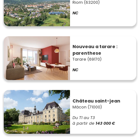
Riom (63200)
NC
Nouveau a tarare :
parenthese
Tarare (69170)
NC
Château saint-jean
Mâcon (71000)
Du T1 au T3
à partir de
143 000 €