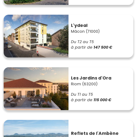
L'ydeal
Mâcon (71000)
Du T2 au T5
à partir de
147 500 €
Les Jardins d'Ora
Riom (63200)
Du T1 au T5
à partir de
115 000 €
Reflets de l'Ambène