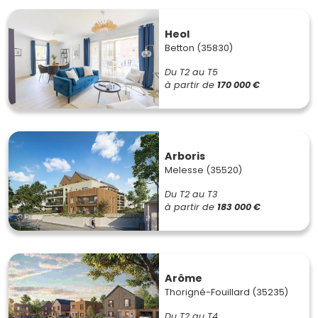
Heol
Betton (35830)
Du T2 au T5
à partir de
170 000 €
Arboris
Melesse (35520)
Du T2 au T3
à partir de
183 000 €
Arôme
Thorigné-Fouillard (35235)
Du T2 au T4